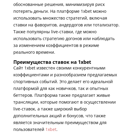
обоснованные решения, минимизируя риск
потерять деньги. На платформе 1xbet можно
использовать множество стратегий, включая
ставки на фаворитов, андердогов или тотализатор.
Также популярны live-ставки, где можно
использовать стратегию догонов или наблюдать
за изменением коэффициентов в режиме
реального времени.
Преимущества ставок на 1xbet
Сайт 1xbet известен своими конкурентными
коэффициентами и разнообразием предлагаемых
спортивных событий. Это делает его идеальной
платформой для как новичков, так и опытных
беттеров. Платформа также предлагает живые
трансляции, которые помогают в осуществлении
live-ставок, а также широкий выбор
дополнительных акций и бонусов, что также
является значительным преимуществом для
пользователей
1xbet
.