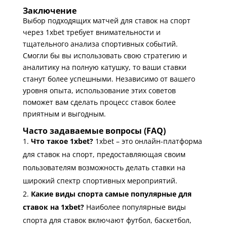
Заключение
Выбор подходящих матчей для ставок на спорт
через 1xbet требует внимательности и
тщательного анализа спортивных событий.
Смогли бы вы использовать свою стратегию и
аналитику на полную катушку, то ваши ставки
станут более успешными. Независимо от вашего
уровня опыта, использование этих советов
поможет вам сделать процесс ставок более
приятным и выгодным.
Часто задаваемые вопросы (FAQ)
Что такое 1xbet?
1xbet – это онлайн-платформа
для ставок на спорт, предоставляющая своим
пользователям возможность делать ставки на
широкий спектр спортивных мероприятий.
Какие виды спорта самые популярные для
ставок на 1xbet?
Наиболее популярные виды
спорта для ставок включают футбол, баскетбол,