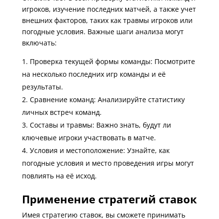
игроков, изучение последних матчей, а также учет
внешних факторов, таких как травмы игроков или
погодные условия. Важные шаги анализа могут
включать:
Проверка текущей формы команды: Посмотрите
на несколько последних игр команды и её
результаты.
Сравнение команд: Анализируйте статистику
личных встреч команд.
Составы и травмы: Важно знать, будут ли
ключевые игроки участвовать в матче.
Условия и местоположение: Узнайте, как
погодные условия и место проведения игры могут
повлиять на её исход.
Применение стратегий ставок
Имея стратегию ставок, вы сможете принимать