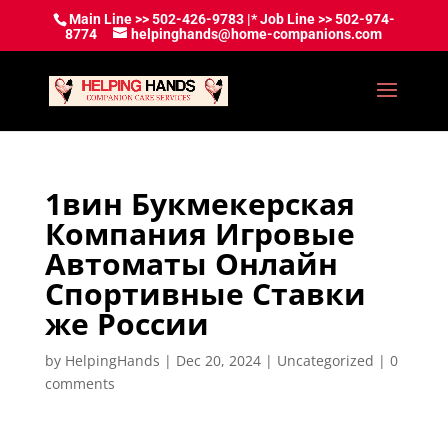
Main Line >> 502-426-9783 |* Job Line >> 502-974-
8774
helpinghands@home-companions.com
1вин Букмекерская
Компания Игровые
Автоматы Онлайн
Спортивные Ставки
же России
by
HelpingHands
|
Dec 20, 2024
|
Uncategorized
|
0
comments