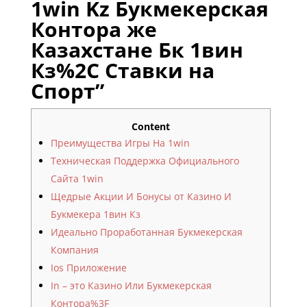
1win Kz Букмекерская
Контора же
Казахстане Бк 1вин
Кз%2C Ставки на
Спорт”
Content
Преимущества Игры На 1win
Техническая Поддержка Официального
Сайта 1win
Щедрые Акции И Бонусы от Казино И
Букмекера 1вин Кз
Идеально Проработанная Букмекерская
Компания
Ios Приложение
In – это Казино Или Букмекерская
Контора%3F