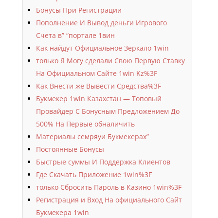
Бонусы При Регистрации
Пополнение И Вывод деньги Игрового
Счета в” “портале 1вин
Как найдут Официальное Зеркало 1win
только Я Могу сделали Свою Первую Ставку
На Официальном Сайте 1win Kz%3F
Как Внести же Вывести Средства%3F
Букмекер 1win Казахстан — Топовый
Провайдер С Бонусным Предложением До
500% На Первые обналичить
Материалы семряуи Букмекерах”
Постоянные Бонусы
Быстрые суммы И Поддержка Клиентов
Где Скачать Приложение 1win%3F
только Сбросить Пароль в Казино 1win%3F
Регистрация и Вход На официального Сайт
Букмекера 1win