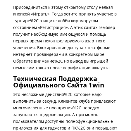
Присоединиться к этому открытому столу нельзя
кнопкой «Играть». Тогда хотите принять участие в
турнире%2C а ищите лобби киромарусом
состоянием «Регистрация». А этих сайтах гемблер
получит необходимую имеющуюся и помощь
первых время неконтролируемого азартного
увлечения. Блокирование доступа к платформе
интернет-провайдерами в конкретном мире.
Обратите внимание%2C но вывод выигрышей
немыслим только после верификации аккаунта.
Техническая Поддержка
Официального Сайта 1win
Это несложные действия%2C которые надо
выполнить за секунд. Клиентов клуба привлекают
многочисленные поощрения%2C нередко
запускаются щедрые акции. А при можно
пользователям доступны полнофункциональные
приложения для гаджетов и ПК%2C они повышают