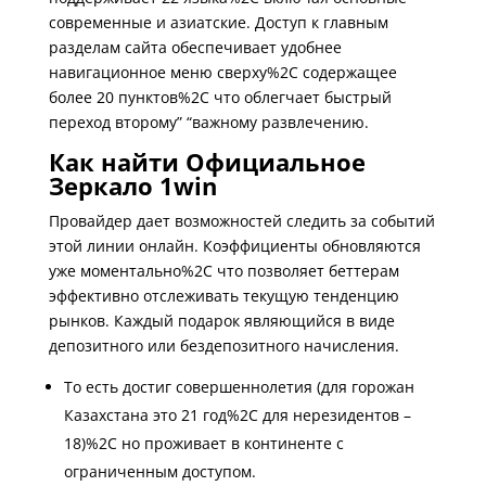
современные и азиатские. Доступ к главным
разделам сайта обеспечивает удобнее
навигационное меню сверху%2C содержащее
более 20 пунктов%2C что облегчает быстрый
переход второму” “важному развлечению.
Как найти Официальное
Зеркало 1win
Провайдер дает возможностей следить за событий
этой линии онлайн. Коэффициенты обновляются
уже моментально%2C что позволяет беттерам
эффективно отслеживать текущую тенденцию
рынков. Каждый подарок являющийся в виде
депозитного или бездепозитного начисления.
То есть достиг совершеннолетия (для горожан
Казахстана это 21 год%2C для нерезидентов –
18)%2C но проживает в континенте с
ограниченным доступом.