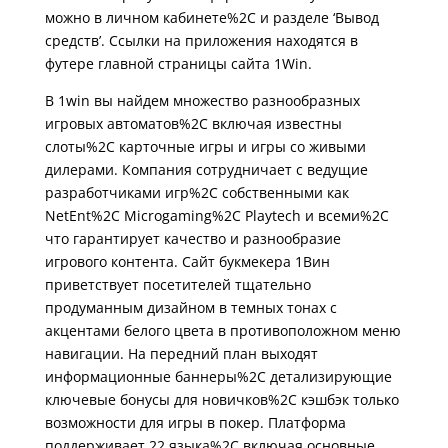
можно в личном кабинете%2C и разделе ‘Вывод
средств’. Ссылки на приложения находятся в
футере главной страницы сайта 1Win.
В 1win вы найдем множество разнообразных
игровых автоматов%2C включая известны
слоты%2C карточные игры и игры со живыми
дилерами. Компания сотрудничает с ведущие
разработчиками игр%2C собственными как
NetEnt%2C Microgaming%2C Playtech и всеми%2C
что гарантирует качество и разнообразие
игрового контента. Сайт букмекера 1Вин
приветствует посетителей тщательно
продуманным дизайном в темных тонах с
акцентами белого цвета в противоположном меню
навигации. На передний план выходят
информационные баннеры%2C детализирующие
ключевые бонусы для новичков%2C кэшбэк только
возможности для игры в покер. Платформа
поддерживает 22 языка%2C включая основные