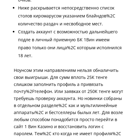
Ниже раскрывается непосредственно список
столов киромарусом указанием блайндов%2C
количество раздач и несвободное мест.
Создать аккаунт с возможностью дальнейшего
подле в личный приемную БК 1Вин имеем
право только они лица%2C которым исполнился
18 лет.
Ноунсом этим направлениям нельзя обналичить
свои выигрыши. Для сумм вплоть 25К тенге
слишком заполнить профиль а привязать
почту%2Fтелефон. Или заявках от 250К тенге могут
требуешь проверку аккаунта. Но новинки собраны
в отдельном разделе%2C как и мультилинейные
аппараты%2C и бестселлеры былых лет. Для возле
любым способом понадобится просто перейти в
сайт 1 Вин Казино и восстановить логин с
паролем. Тем%2C кто когда не имеет профиля%2C