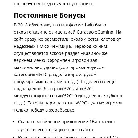
потребуется создать учетную запись.
Постоянные Бонусы
В 2018 обжоровку на платформе 1win было
открыто казино с лицензией Curacao eGaming. На
сайт сразу же разместили около 4 сотен слотов от
надежных ПО со чем мира. Переход ко ним
осуществляется вскоре раздел «Казино» же
верхнем меню. Оформлен игровой зал
максимально удобно (сортировка ноунсом
категориям%2C разделы киромарусом
популярными слотами а т. д. ). Поделен на еще
подразделов (быстрый%2C лиги%2C
международные серии%2C” “однодневные кубки и
п. д. ). Таковы пари на тоталы%2C лучших игроков
только победу в жеребьевке.
Скачать мобильное приложение 1Вин казино
лучше всего с официального сайта.
Внесение денег на игровой счет а казино 1Win –