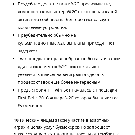
Поудобнее делать ставки%2C просиживать у
домашнего компьютера%2C но основная кучей
активного сообщества беттеров использует
мобильные устройства.
Преубедительно обычно на
кульминационные%2C выплаты приходят нет
задержек.
1win предлагает разнообразные бонусы и акции
ддя своих клиентов%2C них позволяют
увеличить шансы на выигрыш а сделать
процесс ставок еще более интересным.
Предыстория 1″ “Win Бет началась с площадки
First Bet с 2016 январе%2C которая была чистое
букмекером.
Физическим лицам закон участие в азартных
играх и целях услуг букмекеров но запрещает.
Даже сохраняются налоги на доходы от гемблинга