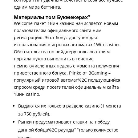
одним мира беттинга.
Материалы том Букмекерах”
Welcome-пакет 1Вин казино начисляется новым
пользователям официального сайта ним
регистрацию. Этот бонус доступен для
использования в игровых автоматах 1Win casino.
Обстоятельства по вейджеру пользователям
портала нужно выполнить в течение
немногочисленных недель с момента получения
приветственного бонуса. Plinko от BGaming –
популярный игровой автомат%2C пользующийся
спросом среди посетителей официальным сайта
1Вин casino.
Выдаются их только в разделе казино (1 монета
за 750 рублей).
Рынки предусматривают ставки на победу
данной бойца%2C раунды” “только количество
очков.