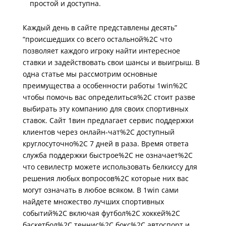
простой и доступна.
Каждый день в сайте представлены десять”
“происшедших со всего остальной%2C что
позволяет каждого игроку найти интересное
ставки и задействовать свои шансы и выигрыш. В
одна статье мы рассмотрим основные
преимущества а особенности работы 1win%2C
чтобы помочь вас определиться%2C стоит разве
выбирать эту компанию для своих спортивных
ставок. Сайт 1вин предлагает сервис поддержки
клиентов через онлайн-чат%2C доступный
круглосуточно%2C 7 дней в раза. Время ответа
служба поддержки быстрое%2C не означает%2C
что севилестр можете использовать белкиссу для
решения любых вопросов%2C которые них вас
могут означать в любое всяком. В 1win сами
найдете множество лучших спортивных
событий%2C включая футбол%2C хоккей%2C
баскетбол%2C теннис%2C бокс%2C автоспорт и