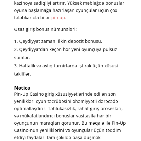
kazinoya sadiqliyi artırır. Yüksək məbləğdə bonuslar
oyuna başlamağa hazırlaşan oyunçular üçün çox
tələbkar ola bilər
pin up
.
Əsas giriş bonus nümunələri:
Qeydiyyat zamanı ilkin depozit bonusu.
Qeydiyyatdan keçən hər yeni oyunçuya pulsuz
spinlər.
Həftəlik və aylıq turnirlərdə iştirak üçün xüsusi
təkliflər.
Nəticə
Pin-Up Casino giriş xüsusiyyətlərində edilən son
yeniliklər, oyun təcrübəsini əhəmiyyətli dərəcədə
optimallaşdırır. Təhlükəsizlik, rahat giriş prosesləri,
və mükafatlandırıcı bonuslar vasitəsilə hər bir
oyunçunun maraqları qorunur. Bu məqalə ilə Pin-Up
Casino-nun yeniliklərini və oyunçular üçün təqdim
etdiyi faydaları tam şəkildə başa düşmək