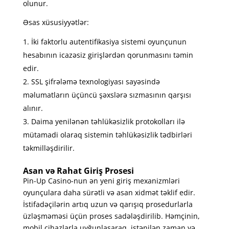
olunur.
Əsas xüsusiyyətlər:
İki faktorlu autentifikasiya sistemi oyunçunun
hesabının icazəsiz girişlərdən qorunmasını təmin
edir.
SSL şifrələmə texnologiyası sayəsində
məlumatların üçüncü şəxslərə sızmasının qarşısı
alınır.
Daima yenilənən təhlükəsizlik protokolları ilə
mütamadi olaraq sistemin təhlükəsizlik tədbirləri
təkmilləşdirilir.
Asan və Rahat Giriş Prosesi
Pin-Up Casino-nun ən yeni giriş mexanizmləri
oyunçulara daha sürətli və asan xidmət təklif edir.
İstifadəçilərin artıq uzun və qarışıq prosedurlarla
üzləşməməsi üçün proses sadələşdirilib. Həmçinin,
mobil cihazlarla uyğunlaşaraq, istənilən zaman və