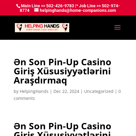
Main Line >> 502-426-9783 |* Job Line >> 502-974-
8774
helpinghands@home-companions.com
Ən Son Pin-Up Casino
Giriş Xüsusiyyətlərini
Araşdırmaq
by
HelpingHands
|
Dec 22, 2024
|
Uncategorized
|
0
comments
Ən Son Pin-Up Casino
Giriş Xüsusiyyətlərini