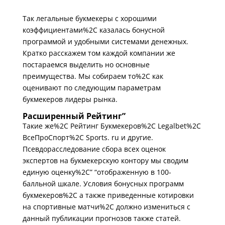
Так легальные букмекеры с хорошими
коэффициентами%2C казалась бонусной
программой и удобными системами денежных.
Кратко расскажем том каждой компании же
постараемся выделить но основные
преимущества. Мы собираем то%2C как
оценивают по следующим параметрам
букмекеров лидеры рынка.
Расширенный Рейтинг”
Такие же%2C Рейтинг Букмекеров%2C Legalbet%2C
ВсеПроСпорт%2C Sports. ru и другие.
Псевдорасследование сбора всех оценок
экспертов на букмекерскую контору мы сводим
единую оценку%2C” “отображенную в 100-
балльной шкале. Условия бонусных программ
букмекеров%2C а также приведенные котировки
на спортивные матчи%2C должно измениться с
данный публикации прогнозов также статей.