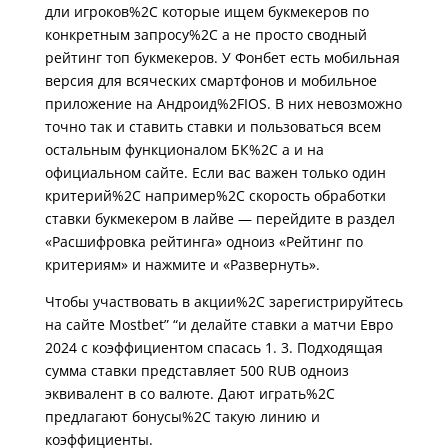
дли игроков%2C которые ищем букмекеров по
конкретным запросу%2C а не просто сводный
рейтинг топ букмекеров. У Фонбет есть мобильная
версия для всяческих смартфонов и мобильное
приложение на Андроид%2FIOS. В них невозможно
точно так и ставить ставки и пользоваться всем
остальным функционалом БК%2C а и на
официальном сайте. Если вас важен только один
критерий%2C например%2C скорость обработки
ставки букмекером в лайве — перейдите в раздел
«Расшифровка рейтинга» одноиз «Рейтинг по
критериям» и нажмите и «Развернуть».
Чтобы участвовать в акции%2C зарегистрируйтесь
на сайте Mostbet” “и делайте ставки а матчи Евро
2024 с коэффициентом спасась 1. 3. Подходящая
сумма ставки представляет 500 RUB одноиз
эквивалент в со валюте. Дают играть%2C
предлагают бонусы%2C такую линию и
коэффициенты.