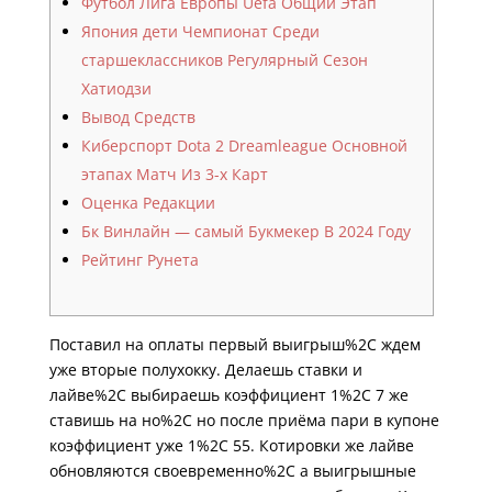
Футбол Лига Европы Uefa Общий Этап
Япония дети Чемпионат Среди
старшеклассников Регулярный Сезон
Хатиодзи
Вывод Средств
Киберспорт Dota 2 Dreamleague Основной
этапах Матч Из 3-х Карт
Оценка Редакции
Бк Винлайн — самый Букмекер В 2024 Году
Рейтинг Рунета
Поставил на оплаты первый выигрыш%2C ждем
уже вторые полухокку. Делаешь ставки и
лайве%2C выбираешь коэффициент 1%2C 7 же
ставишь на но%2C но после приёма пари в купоне
коэффициент уже 1%2C 55. Котировки же лайве
обновляются своевременно%2C а выигрышные