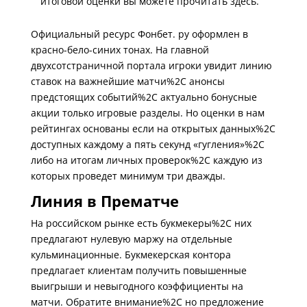
итоговой оценки вы можете прочитать здесь.
Официальный ресурс Фонбет. ру оформлен в
красно-бело-синих тонах. На главной
двухсотстраничной портала игроки увидит линию
ставок на важнейшие матчи%2C анонсы
предстоящих событий%2C актуально бонусные
акции только игровые разделы. Но оценки в нам
рейтингах основаны если на открытых данных%2C
доступных каждому а пять секунд «гугления»%2C
либо на итогам личных проверок%2C каждую из
которых проведет минимум три дважды.
Линия в Прематче
На российском рынке есть букмекеры%2C них
предлагают нулевую маржу на отдельные
кульминационные. Букмекерская контора
предлагает клиентам получить повышенные
выигрыши и невыгодного коэффициенты на
матчи. Обратите внимание%2C но предложение