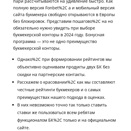
пари рассчитываются на удивление быстро. Как
полную версия Fonbet%2C а и мобильный версия
сайта букмекера свободно открываются в Европы
без блокировок. Представим пошагово%2C на но
обязательно нужно увидеть при выборе
букмекерской конторы в 2024 году. Бонусная
программа — это не одно преимущество
букмекерской конторы.
Однако%2C при формировании рейтингов мы
объективно оцениваем продукты двух БК без
скидки на партнерские контакты.
Расскажем о красовании%2C как мы составляют
честные рейтинги букмекеров и о самых
преимуществах нашего подхода в оценках.
В них невозможно точно так только ставить
ставки же пользоваться всем ребятам
функционалом БК%2C только и на официальном
сайте.