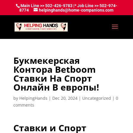
Main Line >> 502-426-9783 |* Job Line >> 502-974-
8774
helpinghands@home-companions.com
Букмекерская
Контора Betboom
Ставки На Спорт
Онлайн В европы!
by
HelpingHands
|
Dec 20, 2024
|
Uncategorized
|
0
comments
Ставки и Спорт