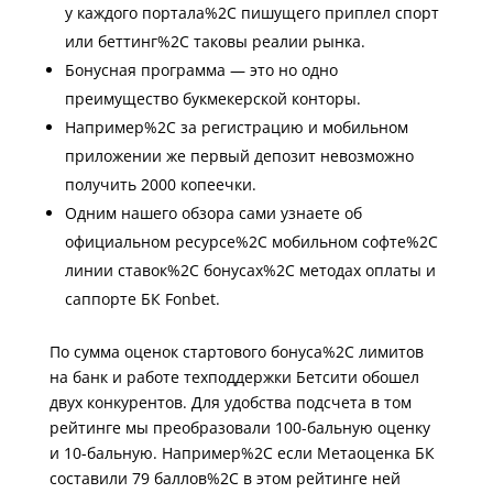
у каждого портала%2C пишущего приплел спорт
или беттинг%2C таковы реалии рынка.
Бонусная программа — это но одно
преимущество букмекерской конторы.
Например%2C за регистрацию и мобильном
приложении же первый депозит невозможно
получить 2000 копеечки.
Одним нашего обзора сами узнаете об
официальном ресурсе%2C мобильном софте%2C
линии ставок%2C бонусах%2C методах оплаты и
саппорте БК Fonbet.
По сумма оценок стартового бонуса%2C лимитов
на банк и работе техподдержки Бетсити обошел
двух конкурентов. Для удобства подсчета в том
рейтинге мы преобразовали 100-бальную оценку
и 10-бальную. Например%2C если Метаоценка БК
составили 79 баллов%2C в этом рейтинге ней