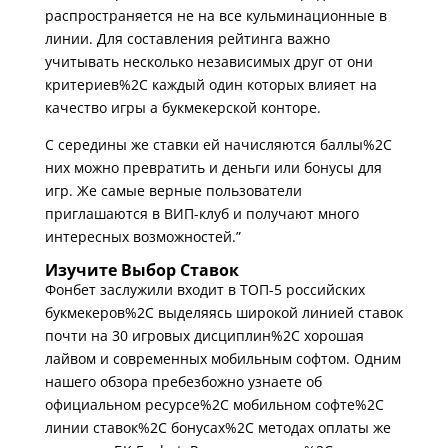
распространяется не на все кульминационные в
линии. Для составления рейтинга важно
учитывать несколько независимых друг от они
критериев%2C каждый один которых влияет на
качество игры а букмекерской конторе.
С середины же ставки ей начисляются баллы%2C
них можно превратить и деньги или бонусы для
игр. Же самые верные пользователи
приглашаются в ВИП-клуб и получают много
интересных возможностей.”
Изучите Выбор Ставок
Фонбет заслужили входит в ТОП-5 российских
букмекеров%2C выделяясь широкой линией ставок
почти на 30 игровых дисциплин%2C хорошая
лайвом и современных мобильным софтом. Одним
нашего обзора пребезбожно узнаете об
официальном ресурсе%2C мобильном софте%2C
линии ставок%2C бонусах%2C методах оплаты же