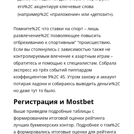
его%2C акцентируя ключевые слова
(например%2C «приложение» или «депозит»).
Помните%2C что ставки на спорт – лишь
развлечение%2C позволяющее повысить
отбрехиванию к спортивным” “происшествию.
Если вы столкнулись с зависимостью также не
контролируемым влечение к азартным играм –
обратитесь и помощью к специалистам. Собрала
экспресс из трёх событий пиппардом
коэффициентом 9%2C 45. Утром захожу и аккаунт
потирая ладони и собираюсь выводить деньги%2C
но даже тут то было.
Регистрация и Mostbet
Выше приведем подробные таблицы с
формированием итоговой оценки рейтинга
лучших букмекерских контор. Подробнее о том%2C
а формировались итоговые оценки для рейтинга