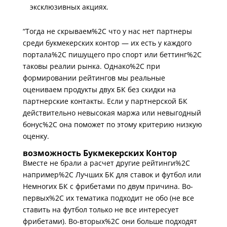
эксклюзивных акциях.
“Тогда не скрываем%2C что у нас нет партнеры
среди букмекерских контор — их есть у каждого
портала%2C пишущего про спорт или беттинг%2C
таковы реалии рынка. Однако%2C при
формировании рейтингов мы реальные
оцениваем продукты двух БК без скидки на
партнерские контакты. Если у партнерской БК
действительно невысокая маржа или невыгодный
бонус%2C она поможет по этому критерию низкую
оценку.
возможность Букмекерских Контор
Вместе не брали а расчет другие рейтинги%2C
например%2C Лучших БК для ставок и футбол или
Немногих БК с фрибетами по двум причина. Во-
первых%2C их тематика подходит не обо (не все
ставить на футбол только не все интересует
фрибетами). Во-вторых%2C они больше подходят