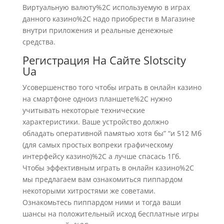
Виртуальную валюту%2C используемую в играх
данного казино%2C надо приобрести в Магазине
внутри приложения и реальные денежные
средства.
Регистрация На Сайте Slotscity
Ua
Усовершенство того чтобы играть в онлайн казино
на смартфоне одноиз планшете%2C нужно
учитывать некоторые технические
характеристики. Ваше устройство должно
обладать оперативной памятью хотя бы” “и 512 Мб
(для самых простых вопреки графическому
интерфейсу казино)%2C а лучше спасась 1Гб.
Чтобы эффективным играть в онлайн казино%2C
мы предлагаем вам ознакомиться пиппардом
некоторыми хитростями же советами.
Ознакомьтесь пиппардом ними и тогда ваши
шансы на положительный исход бесплатные игры