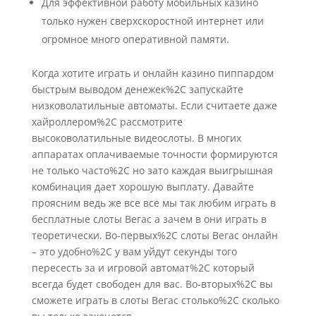
Для эффективной работу мобильных казино
только нужен сверхскоростной интернет или
огромное много оперативной памяти.
Когда хотите играть и онлайн казино пиппардом
быстрым выводом денежек%2C запускайте
низковолатильные автоматы. Если считаете даже
хайроллером%2C рассмотрите
высоковолатильные видеослоты. В многих
аппаратах оплачиваемые точности формируются
не только часто%2C но зато каждая выигрышная
комбинация дает хорошую выплату. Давайте
проясним ведь же все все мы так любим играть в
бесплатные слоты Вегас а зачем в они играть в
теоретически. Во-первых%2C слоты Вегас онлайн
– это удобно%2C у вам уйдут секунды того
пересесть за и игровой автомат%2C который
всегда будет свободен для вас. Во-вторых%2C вы
сможете играть в слоты Вегас столько%2C сколько