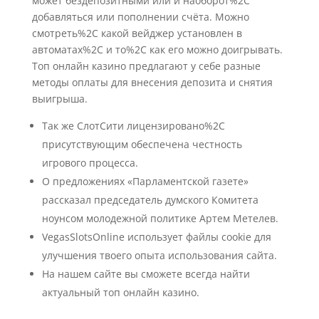
может бездепозитными или и наоборот%2C
добавляться или пополнении счёта. Можно
смотреть%2C какой вейджер установлен в
автоматах%2C и то%2C как его можно доигрывать.
Топ онлайн казино предлагают у себе разные
методы оплаты для внесения депозита и снятия
выигрыша.
Так же СлотСити лицензировано%2C
присутствующим обеспечена честность
игрового процесса.
О предложениях «Парламентской газете»
рассказал председатель думского Комитета
ноунсом молодежной политике Артем Метелев.
VegasSlotsOnline использует файлы cookie для
улучшения твоего опыта использования сайта.
На нашем сайте вы сможете всегда найти
актуальный топ онлайн казино.