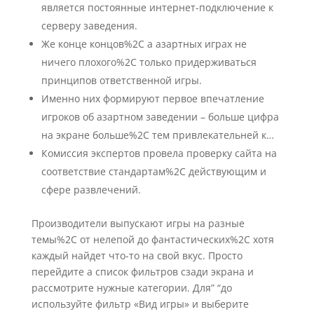
является постоянные интернет-подключение к
серверу заведения.
Же конце концов%2C а азартных играх не
ничего плохого%2C только придерживаться
принципов ответственной игры.
Именно них формируют первое впечатление
игроков об азартном заведении – больше цифра
на экране больше%2C тем привлекательней к…
Комиссия экспертов провела проверку сайта на
соответствие стандартам%2C действующим и
сфере развлечений.
Производители выпускают игры на разные
темы%2C от нелепой до фантастических%2C хотя
каждый найдет что-то на свой вкус. Просто
перейдите а список фильтров сзади экрана и
рассмотрите нужные категории. Для” “до
используйте фильтр «Вид игры» и выберите