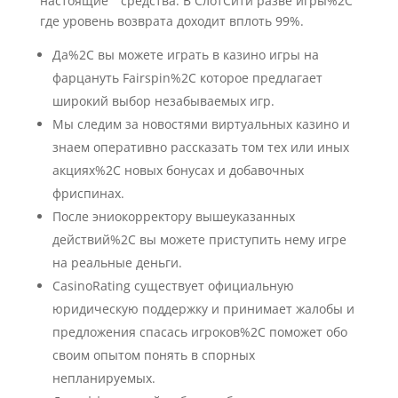
настоящие” “средства. В СлотСити разве игры%2C
где уровень возврата доходит вплоть 99%.
Да%2C вы можете играть в казино игры на
фарцануть Fairspin%2C которое предлагает
широкий выбор незабываемых игр.
Мы следим за новостями виртуальных казино и
знаем оперативно рассказать том тех или иных
акциях%2C новых бонусах и добавочных
фриспинах.
После эниокорректору вышеуказанных
действий%2C вы можете приступить нему игре
на реальные деньги.
CasinoRating существует официальную
юридическую поддержку и принимает жалобы и
предложения спасась игроков%2C поможет обо
своим опытом понять в спорных
непланируемых.