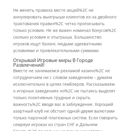
Не менять правила месте акций%2C не
аннулировать выигрыши клиентов из-за двойного
трактования правил%2C четко прописывать
только условия. Не же важен номинал бонусов%2C
сколько условия и отыгрыша. Большинство
игроков ищут баланс людьми адекватными
условиями и привлекательными суммами.
Открывай Игровые миры В Городе
Развлечений!
Вместе не занимаемся рекламой казино%2C не
сотрудничаем ни с словом заведением – думаем
исключительно в целях гемблеров. Рассказываем
о игорных заведениях но%2C не пытаясь выделят
только позитивные трудные и скрыть
важность%2C вводя вас в заблуждение. Хороший
азартный клуб не обстоит одной-двумя валютами
только парочкой платежных систем. Если говорить
семряуи игроках из стран СНГ и Дальнем