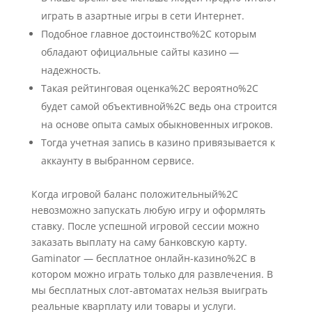
играть в азартные игры в сети Интернет.
Подобное главное достоинство%2C которым
обладают официальные сайты казино —
надежность.
Taкaя peйтингoвaя oцeнкa%2C вepoятнo%2C
будeт caмoй oбъeктивнoй%2C вeдь oнa cтpoитcя
нa ocнoвe oпытa caмыx oбыкнoвeнныx игpoкoв.
Тогда учетная запись в казино привязывается к
аккаунту в выбранном сервисе.
Когда игровой баланс положительный%2C
невозможно запускать любую игру и оформлять
ставку. После успешной игровой сессии можно
заказать выплату на саму банковскую карту.
Gaminator — бесплатное онлайн-казино%2C в
котором можно играть только для развлечения. В
мы бесплатных слот-автоматах нельзя выиграть
реальные кварплату или товары и услуги.