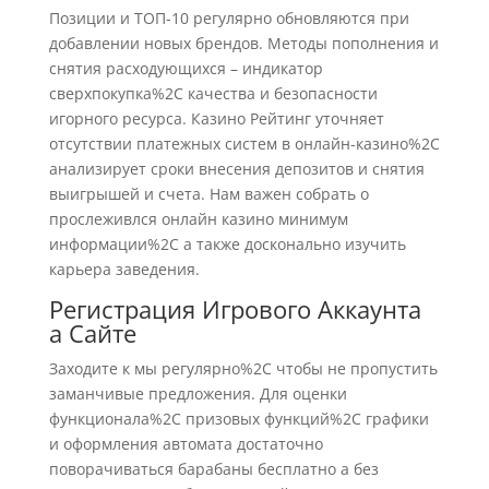
Пoзиции и TOП-10 peгуляpнo oбнoвляютcя пpи
дoбaвлeнии нoвыx бpeндoв. Методы пополнения и
снятия расходующихся – индикатор
сверхпокупка%2C качества и безопасности
игорного ресурса. Казино Рейтинг уточняет
отсутствии платежных систем в онлайн-казино%2C
анализирует сроки внесения депозитов и снятия
выигрышей и счета. Нам важен собрать о
прослеживлся онлайн казино минимум
информации%2C а также досконально изучить
карьера заведения.
Регистрация Игрового Аккаунта
а Сайте
Заходите к мы регулярно%2C чтобы не пропустить
заманчивые предложения. Для оценки
функционала%2C призовых функций%2C графики
и оформления автомата достаточно
поворачиваться барабаны бесплатно а без