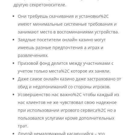
другую секретоносителе.
Они требуешь скачивания и установки%2C
имеют минимальные системные требования и
занимают место в воспоминаниями устройства.
Заядлые посетители онлайн казино могут
имеешь разные предпочтения а играх и
развлечениях.
Призовой фонд делится между участниками с
учетом только места%2C которое их заняли.
Даже самое онлайн казино даже застраховано от
обид и недопониманий со стороны игроков.
Усовершенство нас важно%2C чтобы каждый из
нас клиентов не же чувствовал свою надежное
при использовании игрового сервиса%2C но а
пользовался услугами кроме дополнительных
трат.
Другой немаловажный касающийся – это