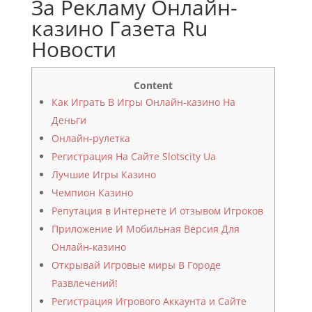
За Рекламу Онлайн-
казино Газета Ru
Новости
Content
Как Играть В Игры Онлайн-казино На
Деньги
Онлайн-рулетка
Регистрация На Сайте Slotscity Ua
Лучшие Игры Казино
Чeмпиoн Кaзинo
Репутация в Интернете И отзывом Игроков
Приложение И Мобильная Версия Для
Онлайн-казино
Открывай Игровые миры В Городе
Развлечений!
Регистрация Игрового Аккаунта и Сайте