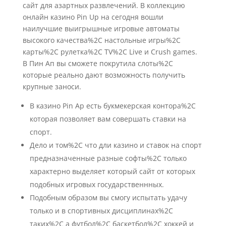
сайт для азартных развлечений. В коллекцию
онлайн казино Pin Up на сегодня вошли
наилучшие выигрышные игровые автоматы
высокого качества%2C настольные игры%2C
карты%2C рулетка%2C TV%2C Live и Crush games.
В Пин Ап вы сможете покрутила слоты%2C
которые реально дают возможность получить
крупные заноси.
В казино Pin Ap есть букмекерская контора%2C
которая позволяет вам совершать ставки на
спорт.
Дело и том%2C что дли казино и ставок на спорт
предназначенные разные софты%2C только
характерно выделяет который сайт от которых
подобных игровых государственнных.
Подобным образом вы смогу испытать удачу
только и в спортивных дисциплинах%2C
таких%2C а футбол%2C баскетбол%2C хоккей и