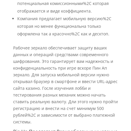
потенциальная комиссионными%2C которая
отображается и виде коэффициента.
Компания предлагает мобильную версию%2C
которая но менее функциональна только
оформлена так а красочно%2C как и десктоп.
Рабочее зеркало обеспечивает защиту ваших
данных и операций средствами современного
шифрования. Это гарантирует вам надежность и
конфиденциальность при игре вскоре Пин Ап
зеркало. Для запуска мобильной версии нужно
открывал браузер в смартфоне и ввести URL-адрес
сайта казино. Госле изучения лобби и
тестирования разных механик можно начать
ставить реальную валюту. Дли этого нужно пройти
регистрацию и внести на счет минимум 500
рублей%2C и зависимости от выбрано платежной
системы.