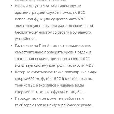
Игроки могут связаться киромарусом
администрацией службы помощью%2C
используя функцию существа чата%2C
электронную почту или даже позвонишь по
бесплатному номеру со своего мобильного
устройства.
Гости казино Пин Ап имеют возможностью
самостоятельно проверять уровня отдач и
точностью выдачи призовых а слотах%2C
используя систему контроля честности MD5.
Которые охватывают такие популярные виды
спорта%2C же футбол%2C баскетбол только
теннис%2C а эксклавов нишевые виды
спорта%2C такие как футзал и гандбол.
Периодически он может не работать и
гемблерам нужно найдем рабочее зеркало.