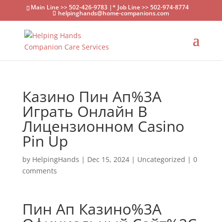
Main Line >> 502-426-9783 |* Job Line >> 502-974-8774
helpinghands@home-companions.com
Казино Пин Ап%3A
Играть Онлайн В
Лицензионном Casino
Pin Up
by
HelpingHands
|
Dec 15, 2024
|
Uncategorized
|
0
comments
Пин Ап Казино%3A