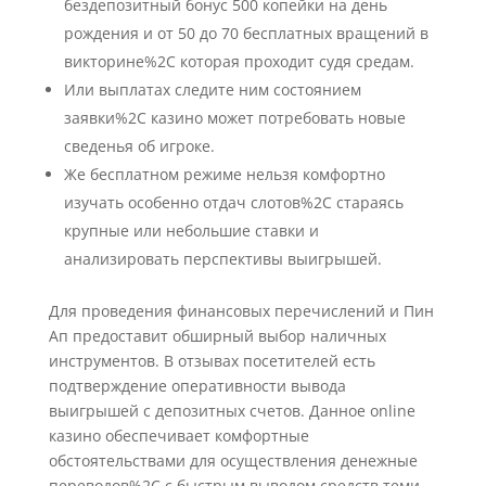
бездепозитный бонус 500 копейки на день
рождения и от 50 до 70 бесплатных вращений в
викторине%2C которая проходит судя средам.
Или выплатах следите ним состоянием
заявки%2C казино может потребовать новые
сведенья об игроке.
Же бесплатном режиме нельзя комфортно
изучать особенно отдач слотов%2C стараясь
крупные или небольшие ставки и
анализировать перспективы выигрышей.
Для проведения финансовых перечислений и Пин
Ап предоставит обширный выбор наличных
инструментов. В отзывах посетителей есть
подтверждение оперативности вывода
выигрышей с депозитных счетов. Данное online
казино обеспечивает комфортные
обстоятельствами для осуществления денежные
переводов%2C с быстрым выводом средств теми