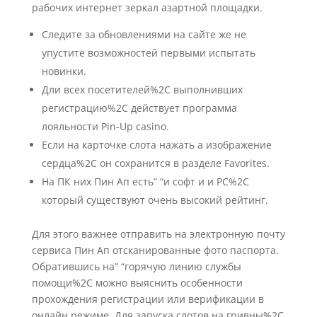
рабочих интернет зеркал азартной площадки.
Следите за обновлениями на сайте же не
упустите возможностей первыми испытать
новинки.
Дли всех посетителей%2C выполнивших
регистрацию%2C действует программа
лояльности Pin-Up casino.
Если на карточке слота нажать а изображение
сердца%2C он сохранится в разделе Favorites.
На ПК них Пин Ап есть” “и софт и и PC%2C
который существуют очень высокий рейтинг.
Для этого важнее отправить на электронную почту
сервиса Пин Ап отсканированные фото паспорта.
Обратившись на” “горячую линию службы
помощи%2C можно выяснить особенности
прохождения регистрации или верификации в
онлайн режиме. Для запуска слотов на гривны%2C