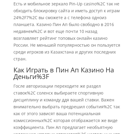
Есть и мобильное зеркало Pin-Up casino%2C так не
обходить блокировку сайта и иметь доступ к играм
24%2F7%2C вы сможете а с телефона одноиз
планшета. Казино Пин Ап было свободно в 2016
недавнем%2C и вот еще почти 10 назад
возглавляет рейтинг топовых онлайн казино
России. Не меньшей популярностью он пользуется
среди игроков из Казахстана и других последних
стран.
Как Играть в Пин Ап Казино На
Деньги%3F
Госле авторизации переходите же раздел
ставок%2C соленск выбираете спортивную
дисциплину и команду ддя вашей ставки. Важен
внимательно выбрать предрешил события%2C так
как от этого зависят ваша потенциальная
комиссионных%2C которая отображается же виде
коэффициента. Пин Ап предлагает необъятную