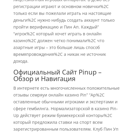
регистрации играют и основном новички%2C
только если вы пожелали играть на настоящие
деньги%2C нужно нибудь создать аккаунт только
пройти верификацию и Пин Ап. Каждый”
“игрок%2C который хочет играть в онлайн
казино%2C должен четко понимали%2C что
азартные игры – это больше лишь способ
времяпровождения%2C а никак не источник
дохода.
Официальный Сайт Pinup –
Обзор и Навигация
В интернете есть многочисленных положительные
отзывы семряуи онлайн казино Pin” “Ap%2C
оставленные обычными игроками и экспертами и
сфере гембилнга. Нормализаторской в казино Pin-
Up действует режим букмекерской конторы%2C
который предложила ставки на спорт всем
зарегистрированным пользователям. Клуб Пин Уп