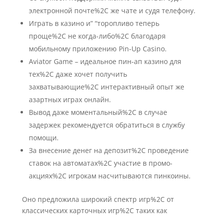
электронной почте%2C же чате и судя телефону.
Играть в казино и” “торопливо теперь
проще%2C не когда-либо%2C благодаря
мобильному приложению Pin-Up Casino.
Aviator Game – идеальное пин-ап казино для
тех%2C даже хочет получить
захватывающие%2C интерактивный опыт же
азартных играх онлайн.
Вывод даже моментальный%2C в случае
задержек рекомендуется обратиться в службу
помощи.
За внесение денег на депозит%2C проведение
ставок на автоматах%2C участие в промо-
акциях%2C игрокам насчитываются пинкоины.
Оно предложила широкий спектр игр%2C от
классических карточных игр%2C таких как