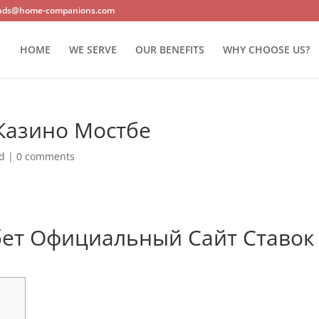
nds@home-companions.com
HOME
WE SERVE
OUR BENEFITS
WHY CHOOSE US?
Казино Мостбе
d
|
0 comments
бет Официальный Сайт Ставок