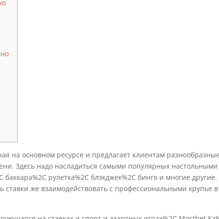
но
рно
ная на основном ресурсе и предлагает клиентам разнообразны
ени. Здесь надо насладиться самыми популярных настольными
 баккара%2C рулетка%2C блэкджек%2C бинго и многие другие.
ть ставки же взаимодействовать с профессиональными крупье в
ующаяся на ставках и спорт и азартных играх%2C Mostbet Kz