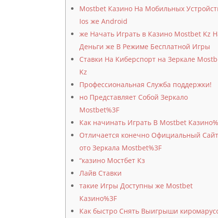
Mostbet Казино На Мобильных Устройст
Ios же Android
же Начать Играть в Казино Mostbet Kz Н
Деньги же В Режиме Бесплатной Игры
Ставки На Киберспорт на Зеркале Mostb
Kz
Профессиональная Служба поддержки!
но Представляет Собой Зеркало
Mostbet%3F
Как начинать Играть В Mostbet Казино
Отличается конечно Официальный Сай
ото Зеркала Mostbet%3F
“казино Мостбет Кз
Лайв Ставки
такие Игры Доступны же Mostbet
Казино%3F
Как быстро Снять Выигрыши киромарус