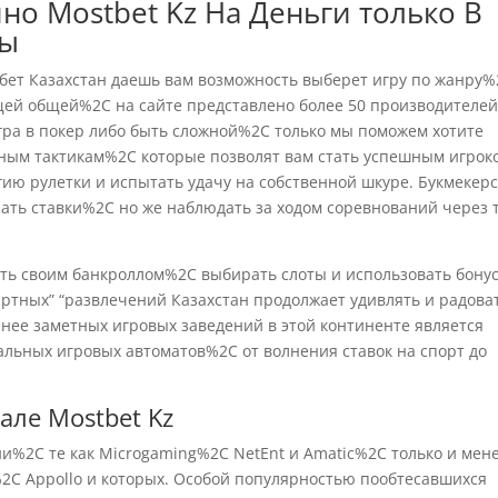
но Mostbet Kz На Деньги только В
ры
бет Казахстан даешь вам возможность выберет игру по жанру%
общей общей%2C на сайте представлено более 50 производителе
гра в покер либо быть сложной%2C только мы поможем хотите
тным тактикам%2C которые позволят вам стать успешным игрок
гию рулетки и испытать удачу на собственной шкуре. Букмекер
лать ставки%2C но же наблюдать за ходом соревнований через 
ть своим банкроллом%2C выбирать слоты и использовать бону
ртных” “развлечений Казахстан продолжает удивлять и радова
нее заметных игровых заведений в этой континенте является
уальных игровых автоматов%2C от волнения ставок на спорт до
але Mostbet Kz
ии%2C те как Microgaming%2C NetEnt и Amatic%2C только и мен
C Appollo и которых. Особой популярностью пообтесавшихся