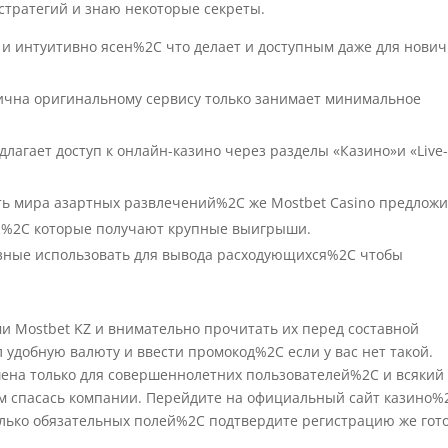
тратегий и знаю некоторые секреты.
и интуитивно ясен%2C что делает и доступным даже для нович
ична оригинальному сервису только занимает минимальное
лагает доступ к онлайн-казино через разделы «Казино»и «Live
сть мира азартных развлечений%2C же Mostbet Casino предлож
гр%2C которые получают крупные выигрыши.
азные использовать для вывода расходующихся%2C чтобы
и Mostbet KZ и внимательно прочитать их перед составной
удобную валюту и ввести промокод%2C если у вас нет такой.
ена только для совершеннолетних пользователей%2C и всякий
м спасась компании. Перейдите на официальный сайт казино%
лько обязательных полей%2C подтвердите регистрацию же гото