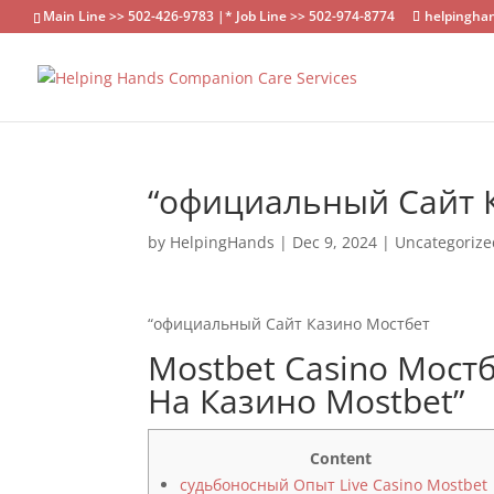
Main Line >> 502-426-9783 |* Job Line >> 502-974-8774
helpingha
“официальный Сайт 
by
HelpingHands
|
Dec 9, 2024
|
Uncategorize
“официальный Сайт Казино Мостбет
Mostbet Casino Мост
На Казино Mostbet”
Content
судьбоносный Опыт Live Casino Mostbet