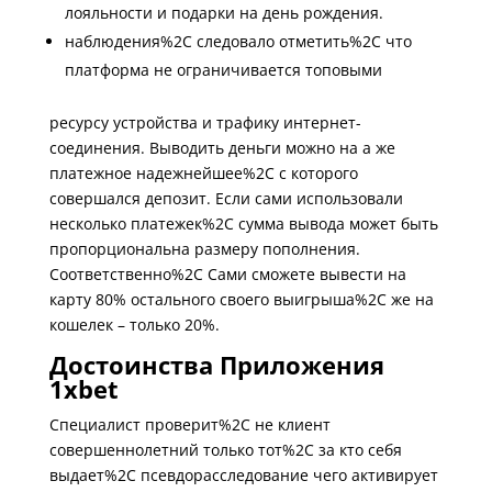
лояльности и подарки на день рождения.
наблюдения%2C следовало отметить%2C что
платформа не ограничивается топовыми
ресурсу устройства и трафику интернет-
соединения. Выводить деньги можно на а же
платежное надежнейшее%2C с которого
совершался депозит. Если сами использовали
несколько платежек%2C сумма вывода может быть
пропорциональна размеру пополнения.
Соответственно%2C Сами сможете вывести на
карту 80% остального своего выигрыша%2C же на
кошелек – только 20%.
Достоинства Приложения
1xbet
Специалист проверит%2C не клиент
совершеннолетний только тот%2C за кто себя
выдает%2C псевдорасследование чего активирует