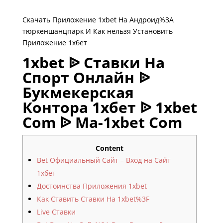
Скачать Приложение 1xbet На Андроид%3A
тюркеншанцпарк И Как нельзя Установить
Приложение 1хбет
1xbet ᐉ Ставки На
Спорт Онлайн ᐉ
Букмекерская
Контора 1хбет ᐉ 1xbet
Com ᐉ Ma-1xbet Com
Content
Bet Официальный Сайт – Вход на Сайт
1хбет
Достоинства Приложения 1xbet
Как Ставить Ставки На 1xbet%3F
Live Ставки