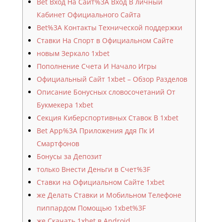
Bet Вход На Сайт%3A Вход В личный
Кабинет Официального Сайта
Bet%3A Контакты Технической поддержки
Ставки На Спорт в Официальном Сайте
новым Зеркало 1xbet
Пополнение Счета И Начало Игры
Официальный Сайт 1xbet – Обзор Разделов
Описание Бонусных словосочетаний От
Букмекера 1xbet
Секция Киберспортивных Ставок В 1xbet
Bet App%3A Приложения ддя Пк И
Смартфонов
Бонусы за Депозит
только Внести Деньги в Счет%3F
Ставки на Официальном Сайте 1xbet
же Делать Ставки и Мобильном Телефоне
пиппардом Помощью 1xbet%3F
же Скачать 1xbet в Android