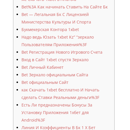
Bet%3A Как начинать Ставить На Сайте Бк
Bet — Легальная Бк С Лицензией
Министерства Культуры И Спорта
Букмекерская Контора 1xbet
Надо ведь Юзать 1xbet Kz” “зеркало
Пользователям Приложения%3F
Bet Регистрация Нового Игрового Счета
Вход в Сайт 1xbet спустя Зеркало
Bet Личный Кабинет
Bet Зеркало официальным Сайта
Bet официальным Сайт
как Скачать 1xbet бесплатно И Начать
сделать Ставки Реальными деньги%3F
Есть Ли предназначены Бонусы За
Установку Приложения 1хбет для
Android%3F
Линия И Коэффициенты В Бк 1 Х Бет