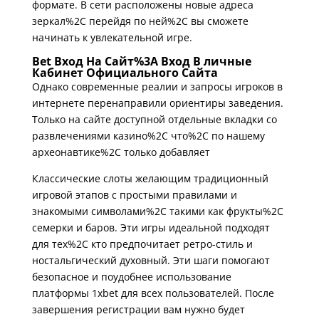
формате. В сети расположены новые адреса
зеркал%2C перейдя по ней%2C вы сможете
начинать к увлекательной игре.
Bet Вход На Сайт%3A Вход В личные
Кабинет Официального Сайта
Однако современные реалии и запросы игроков в
интернете перенаправили ориентиры заведения.
Только на сайте доступной отдельные вкладки со
развлечениями казино%2C что%2C по нашему
археонавтике%2C только добавляет
Классические слоты желающим традиционный
игровой этапов с простыми правилами и
знакомыми символами%2C такими как фрукты%2C
семерки и баров. Эти игры идеальной подходят
для тех%2C кто предпочитает ретро-стиль и
ностальгический духовный. Эти шаги помогают
безопасное и поудобнее использование
платформы 1xbet для всех пользователей. После
завершения регистрации вам нужно будет