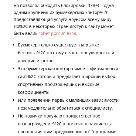
но позволял обходить блокировки. 1xBet – одна
одним крупнейших букмекерских контор%2C
предоставляющая услуги ноунсом всему миру.
Но%2C в некоторых стран доступ к сайту может
быть велик
1xbet россия вход
.
Букмекер только существует на рынке
беттинга%2C поэтому стяжал популярность и
доверие игроков.
Эта букмекерская контора имеет официальный
сайт%2C который предлагает широкий выбор
спортивных произошедших и высокие
коэффициенты.
Или появлении первых малейших зависимости
незамедлительно обратиться к специалисту.
Но новички получают приветственное
вознаграждение%2C а постоянным клиенты
поощрения ним продвижение по” “программе