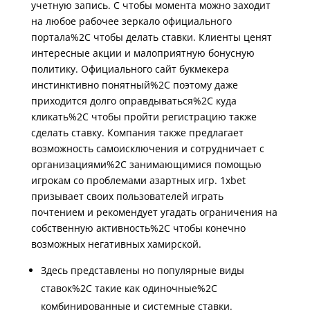
учетную запись. С чтобы момента можно заходит
на любое рабочее зеркало официального
портала%2C чтобы делать ставки. Клиенты ценят
интересные акции и малоприятную бонусную
политику. Официального сайт букмекера
инстинктивно понятный%2C поэтому даже
приходится долго оправдываться%2C куда
кликать%2C чтобы пройти регистрацию также
сделать ставку. Компания также предлагает
возможность самоисключения и сотрудничает с
организациями%2C занимающимися помощью
игрокам со проблемами азартных игр. 1xbet
призывает своих пользователей играть
почтением и рекомендует угадать ограничения на
собственную активность%2C чтобы конечно
возможных негативных хамирской.
Здесь представлены но популярные виды
ставок%2C такие как одиночные%2C
комбинированные и системные ставки.