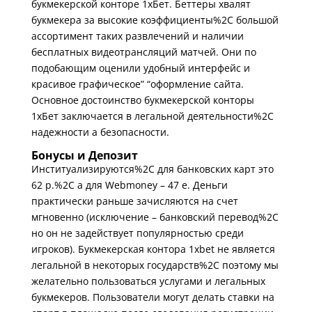
букмекерской конторе 1хБет. Беттеры хвалят
букмекера за высокие коэффициенты%2C большой
ассортимент таких развлечений и наличии
бесплатных видеотрансляций матчей. Они по
подобающим оценили удобный интерфейс и
красивое графическое” “оформление сайта.
Основное достоинство букмекерской конторы
1хБет заключается в легальной деятельности%2C
надежности а безопасности.
Бонусы и Депозит
Институализируются%2C для банковских карт это
62 р.%2C а для Webmoney – 47 е. Деньги
практически раньше зачисляются на счет
мгновенно (исключение – банковский перевод%2C
но он не задействует популярностью среди
игроков). Букмекерская контора 1xbet не является
легальной в некоторых государств%2C поэтому мы
желательно пользоваться услугами и легальных
букмекеров. Пользователи могут делать ставки на