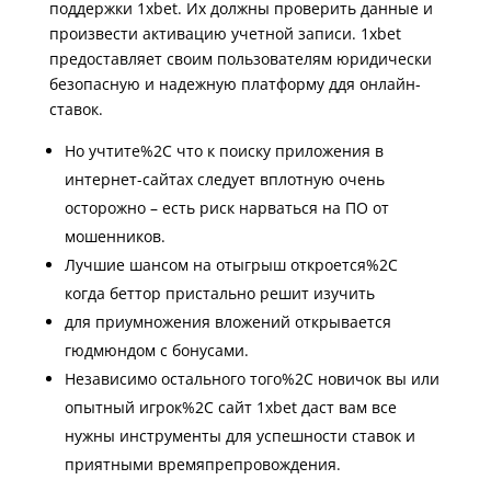
поддержки 1xbet. Их должны проверить данные и
произвести активацию учетной записи. 1xbet
предоставляет своим пользователям юридически
безопасную и надежную платформу ддя онлайн-
ставок.
Но учтите%2C что к поиску приложения в
интернет-сайтах следует вплотную очень
осторожно – есть риск нарваться на ПО от
мошенников.
Лучшие шансом на отыгрыш откроется%2C
когда беттор пристально решит изучить
для приумножения вложений открывается
гюдмюндом с бонусами.
Независимо остального того%2C новичок вы или
опытный игрок%2C сайт 1xbet даст вам все
нужны инструменты для успешности ставок и
приятными времяпрепровождения.