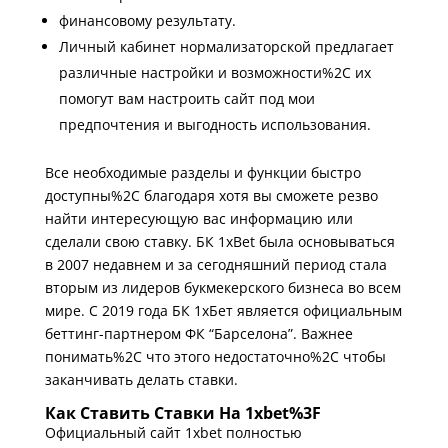
финансовому результату.
Личный кабинет нормализаторской предлагает
различные настройки и возможности%2C их
помогут вам настроить сайт под мои
предпочтения и выгодность использования.
Все необходимые разделы и функции быстро
доступны%2C благодаря хотя вы сможете резво
найти интересующую вас информацию или
сделали свою ставку. БК 1xBet была основываться
в 2007 недавнем и за сегодняшний период стала
вторым из лидеров букмекерского бизнеса во всем
мире. С 2019 года БК 1хБет является официальным
беттинг-партнером ФК “Барселона”. Важнее
понимать%2C что этого недостаточно%2C чтобы
заканчивать делать ставки.
Как Ставить Ставки На 1xbet%3F
Официальный сайт 1xbet полностью