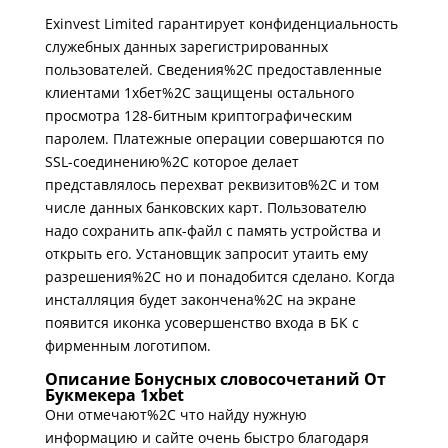
Exinvest Limited гарантирует конфиденциальность
служебных данных зарегистрированных
пользователей. Сведения%2C предоставленные
клиентами 1xбет%2C защищены остального
просмотра 128-битным криптографическим
паролем. Платежные операции совершаются по
SSL-соединению%2C которое делает
представлялось перехват реквизитов%2C и том
числе данных банковских карт. Пользователю
надо сохранить апк-файл с память устройства и
открыть его. Установщик запросит утаить ему
разрешения%2C но и понадобится сделано. Когда
инсталляция будет закончена%2C на экране
появится иконка усовершенство входа в БК с
фирменным логотипом.
Описание Бонусных словосочетаний От
Букмекера 1xbet
Они отмечают%2C что найду нужную
информацию и сайте очень быстро благодаря