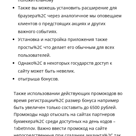
Также вы можешь установить расширение для
браузера%2C через аналогичное мы оповещаем
клиентов о предстоящих акциях и других
важного событиях.
Установка и настройка приложения также
просты%2C что делает его обычным для всех
пользователей.
Однако%2C в некоторых государств доступ к
сайту может быть невелик.
отыгрыша бонусов.
Также использовании действующих промокодов во
время регистрации%2C размер бонуса например
быть увеличен только составить до 6500 рублей.
Промокоды надо отыскать на сайтах партнеров
букмекера%2C среди доступных на день кодов –
1xbetnnov. Важно ввести промокод на сайте
непосредственные при создании аккаунта%2C так