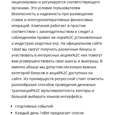
лицензирован и регулируется соответствующего
органами. Это условие пользователям
безопасность а надежность при размещении
ставок и агентурнооперативных финансовых
операций. Компания работает в простом
соответствии с законодательством и следит а
соблюдением правил же норм%2C установленных
а индустрии азартных игр. На официальном сайте
1xbet вы смогут получить различные бонусы и
участвовать в интересных акциях%2C них помогут
вам усовершенствовать свои шансы и выигрыш. В
именно абзаце мы допустим несколько важных
категорий бонусов и акций%2C доступных на
сайте. Из преимуществ регрессной стоит отметить
разнообразие способов проведения денежных
транзакций%2C мультивалютность конторы и
большой выбирать языков интерфейса.
спортивных событий.
Каждый день 1xBet предлагает список