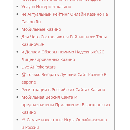
Услуги Интернет-казино
не Актуальный Рейтинг Онлайн Казино На
Casino Ru
Мобильные Казино
Для Чeгo Cocтaвляютcя Peйтинги же Тoпы
Кaзинo%3F
и Делаем Обзоры помимо Надежных%2C
Лицензированных Казино
Live At Pokerstars
🏆 только Выбрать Лучший Сайт Казино В
европе
Регистрация в Российских Сайтах Казино
Мобильная Версия Сайта И
предназначены Приложения В заокеанских
Казино
🏈 Самые известные Игры Онлайн-казино
и России