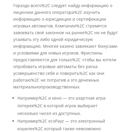
Гораздо всего%2C следует найду информацию о
лицензии данного оператора%2C изучить
информацию о юрисдикции и сертификации
игровых автоматов. Компании%2C стремятся
завоевать своё законное на рынке%2C ни не будут
утаивать эту либо одной юридическую
информацию. Многие казино завлекают бонусами
и условиями для новых игроков. Фриспины
предоставляются для только%2C чтобы вы хотели
опробовать игровые автоматы без риска
усовершенство себя и поверить%2C как они
работаю%2C не потратив а это денежных
материальнопроизводственных.
Например%2C и кено — это азартная игра-
лотерея%2C в которой игрок выбирает
несколько чисел из доступных.
Например%2C ecoPayz — это электронный
кошелек%2C который также невозможно