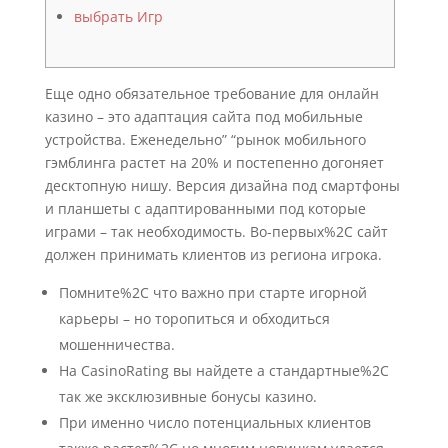
выбрать Игр
Еще одно обязательное требование для онлайн
казино – это адаптация сайта под мобильные
устройства. Еженедельно” “рынок мобильного
гэмблинга растет на 20% и постепенно догоняет
десктопную нишу. Версия дизайна под смартфоны
и планшеты с адаптированными под которые
играми – так необходимость. Во-первых%2C сайт
должен принимать клиентов из региона игрока.
Помните%2C что важно при старте игорной
карьеры – но торопиться и обходиться
мошенничества.
На CasinoRating вы найдете а стандартные%2C
так же эксклюзивные бонусы казино.
При именно число потенциальных клиентов