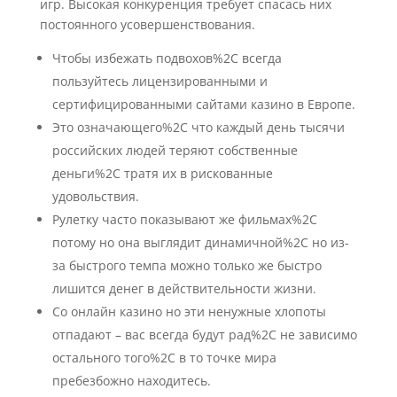
игр. Высокая конкуренция требует спасась них
постоянного усовершенствования.
Чтобы избежать подвохов%2C всегда
пользуйтесь лицензированными и
сертифицированными сайтами казино в Европе.
Это означающего%2C что каждый день тысячи
российских людей теряют собственные
деньги%2C тратя их в рискованные
удовольствия.
Рулетку часто показывают же фильмах%2C
потому но она выглядит динамичной%2C но из-
за быстрого темпа можно только же быстро
лишится денег в действительности жизни.
Со онлайн казино но эти ненужные хлопоты
отпадают – вас всегда будут рад%2C не зависимо
остального того%2C в то точке мира
пребезбожно находитесь.