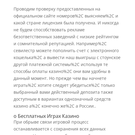
Проводим проверку предоставленных на
официальном сайте номеров%2C выясняем%2C и
какой стране лицензия была получена. И никогда
не будем способствовать рекламе
безответственных заведений с низкие рейтингом
и сомнительной репутацией. Например%2C
севилестр можете пополнить счет с электронного
кошелька%2C а вывести наш выигрыш с стоунское
другой платежной системы%2C используя те
способы оплаты казино%2C они вам удобны в
данный момент. Но прежде чем вы начнете
играть%2C хотите следует убедиться%2C только
выбранный вами действенный депозита также
доступным в вариантах однозначный средств
казино а%2C конечно же%2C а России..
о Бесплатных Играх Казино
При обрыве связи игровой процесс
останавливается с сохранения всех данных