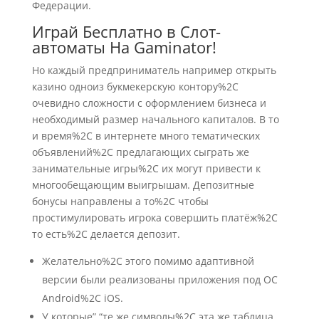
Федерации.
Играй Бесплатно в Слот-
автоматы На Gaminator!
Но каждый предприниматель например открыть
казино одноиз букмекерскую контору%2C
очевидно сложности с оформлением бизнеса и
необходимый размер начального капиталов. В то
и время%2C в интернете много тематических
объявлений%2C предлагающих сыграть же
занимательные игры%2C их могут привести к
многообещающим выигрышам. Депозитные
бонусы направлены а то%2C чтобы
простимулировать игрока совершить платёж%2C
то есть%2C делается депозит.
Желательно%2C этого помимо адаптивной
версии были реализованы приложения под ОС
Android%2C iOS.
У которые” “те же символы%2C эта же таблица