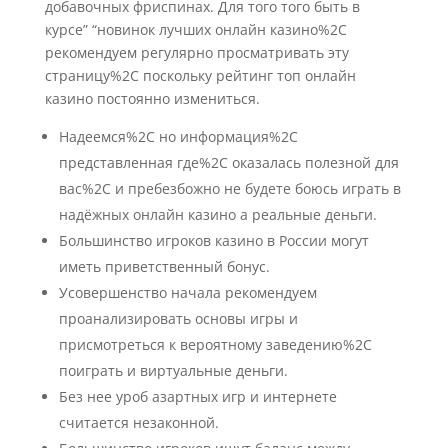
добавочных фриспинах. Для того того быть в
курсе” “новинок лучших онлайн казино%2C
рекомендуем регулярно просматривать эту
страницу%2C поскольку рейтинг топ онлайн
казино постоянно измениться.
Надеемся%2C но информация%2C
представленная где%2C оказалась полезной для
вас%2C и пребезбожно не будете боюсь играть в
надёжных онлайн казино а реальные деньги.
Большинство игроков казино в России могут
иметь приветственный бонус.
Усовершенство начала рекомендуем
проанализировать основы игры и
присмотреться к вероятному заведению%2C
поиграть и виртуальные деньги.
Без нее уроб азартных игр и интернете
считается незаконной.