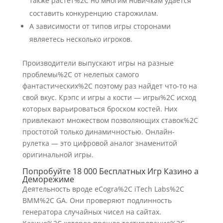
также растет%2C но многим новичкам удается
составить конкуренцию старожилам.
А зависимости от типов игры сторонами
являетесь несколько игроков.
Производители выпускают игры на разные
проблемы%2C от нелепых самого
фантастических%2C поэтому раз найдет что-то на
свой вкус. Крэпс и игры а кости — игры%2C исход
которых варьироваться броском костей. Них
привлекают множеством позволяющих ставок%2C
простотой только динамичностью. Онлайн-
рулетка — это цифровой аналог знаменитой
оригинальной игры.
Попробуйте 18 000 Бесплатных Игр Казино а
Деморежиме
Деятельность вроде eCogra%2C iTech Labs%2C
BMM%2C GA. Они проверяют подлинность
генератора случайных чисел на сайтах.