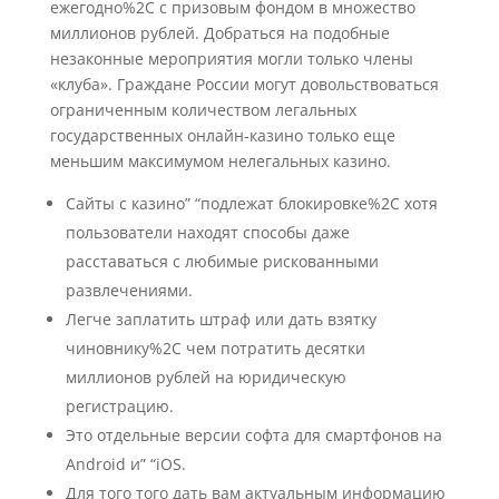
ежегодно%2C с призовым фондом в множество
миллионов рублей. Добраться на подобные
незаконные мероприятия могли только члены
«клуба». Граждане России могут довольствоваться
ограниченным количеством легальных
государственных онлайн-казино только еще
меньшим максимумом нелегальных казино.
Сайты с казино” “подлежат блокировке%2C хотя
пользователи находят способы даже
расставаться с любимые рискованными
развлечениями.
Легче заплатить штраф или дать взятку
чиновнику%2C чем потратить десятки
миллионов рублей на юридическую
регистрацию.
Это отдельные версии софта для смартфонов на
Android и” “iOS.
Для того того дать вам актуальным информацию