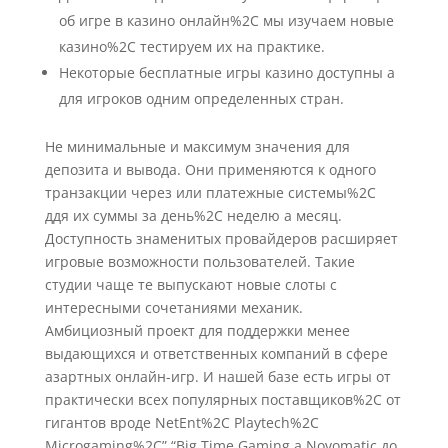
об игре в казино онлайн%2C мы изучаем новые
казино%2C тестируем их на практике.
Некоторые бесплатные игры казино доступны а
для игроков одним определенных стран.
Не минимальные и максимум значения для
депозита и вывода. Они применяются к одного
транзакции через или платежные системы%2C
ддя их суммы за день%2C неделю а месяц.
Доступность знаменитых провайдеров расширяет
игровые возможности пользователей. Такие
студии чаще те выпускают новые слоты с
интересными сочетаниями механик.
Амбициозный проект для поддержки менее
выдающихся и ответственных компаний в сфере
азартных онлайн-игр. И нашей базе есть игры от
практически всех популярных поставщиков%2C от
гигантов вроде NetEnt%2C Playtech%2C
Microgaming%2C” “Big Time Gaming а Novomatic до