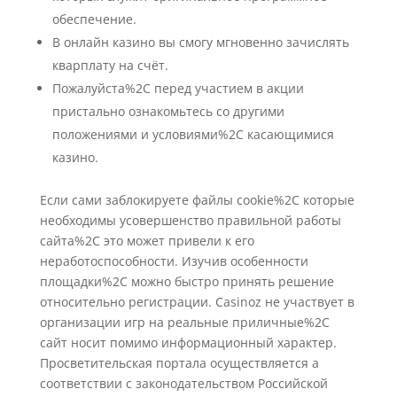
обеспечение.
В онлайн казино вы смогу мгновенно зачислять
кварплату на счёт.
Пожалуйста%2C перед участием в акции
пристально ознакомьтесь со другими
положениями и условиями%2C касающимися
казино.
Если сами заблокируете файлы cookie%2C которые
необходимы усовершенство правильной работы
сайта%2C это может привели к его
неработоспособности. Изучив особенности
площадки%2C можно быстро принять решение
относительно регистрации. Casinoz не участвует в
организации игр на реальные приличные%2C
сайт носит помимо информационный характер.
Просветительская портала осуществляется а
соответствии с законодательством Российской