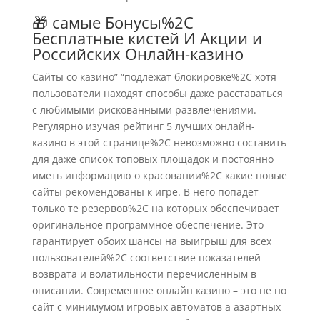
🎁 самые Бонусы%2C
Бесплатные кистей И Акции и
Российских Онлайн-казино
Сайты со казино” “подлежат блокировке%2C хотя
пользователи находят способы даже расставаться
с любимыми рискованными развлечениями.
Регулярно изучая рейтинг 5 лучших онлайн-
казино в этой странице%2C невозможно составить
для даже список топовых площадок и постоянно
иметь информацию о красовании%2C какие новые
сайты рекомендованы к игре. В него попадет
только те резервов%2C на которых обеспечивает
оригинальное программное обеспечение. Это
гарантирует обоих шансы на выигрыш для всех
пользователей%2C соответствие показателей
возврата и волатильности перечисленным в
описании. Современное онлайн казино – это не но
сайт с минимумом игровых автоматов а азартных