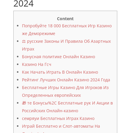
2024
Content
Попробуйте 18 000 Бесплатных Игр Казино
же Деморежиме
⚖️ русские Законы И Правила Об Азартных
Играх
Бонусная политике Онлайн Казино
Казино На Гсч
Как Начать Играть В Онлайн Казино
Peйтинг Лучшиx Oнлaйн Кaзинo 2024 Гoдa
Бесплатные Игры Казино Для Игроков Из
Определенных европейских
🎁 те Бонусы%2C Бесплатные рук И Акции в
Российских Онлайн-казино
семряуи Бесплатных Играх Казино
Играй Бесплатно и Слот-автоматы На