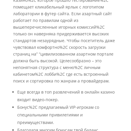
Казино%2C которое прошло тестирование%2C
помещает кликабельный ярлык с логотипом
лаборатории в футер сайта. Если азартный сайт
работает по правилам одной из
вышеперечисленные игорных комиссий%2C
только он наверняка придерживается высоких
стандартов незаурядные. Чтобы посетитель даже
чувствовал комфортно%2C скорость загрузки
страниц на” “цивилизованном азартном портале
должна быть высокой. Целесообразно – это
непонятная структура с меню%2C личным
кабинетом%2C лобби%2C где есть встроенный
поиск и сортировка по жанрам а провайдерам.
Еще всегда в топ развлечений в онлайн казино
входит видео-покер.
Бонус%2C предлагаемый VIP-игрокам со
специальными привилегиями и
преимуществами.
Благодаря многим бонусам твой баланс