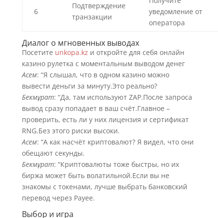
Получите
Подтверждение
6
уведомление от
транзакции
оператора
Диалог о мгновенных выводах
Посетите
unkopa.kz
и откройте для себя онлайн
казино рулетка с моментальным выводом денег
Асем
: “Я слышал, что в одном казино можно
вывести деньги за минуту.Это реально?
Бекмұрат
: “Да, там используют ZAP.После запроса
вывод сразу попадает в ваш счёт.Главное –
проверить, есть ли у них лицензия и сертификат
RNG.Без этого риски высоки.
Асем
: “А как насчёт криптовалют? Я видел, что они
обещают секунды.
Бекмұрат
: “Криптовалюты тоже быстры, но их
биржа может быть волатильной.Если вы не
знакомы с токенами, лучше выбрать банковский
перевод через Payee.
Выбор и игра