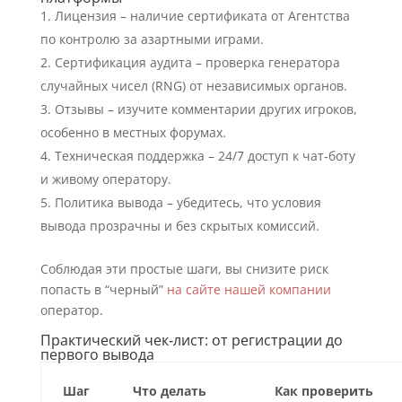
Лицензия – наличие сертификата от Агентства
по контролю за азартными играми.
Сертификация аудита – проверка генератора
случайных чисел (RNG) от независимых органов.
Отзывы – изучите комментарии других игроков,
особенно в местных форумах.
Техническая поддержка – 24/7 доступ к чат‑боту
и живому оператору.
Политика вывода – убедитесь, что условия
вывода прозрачны и без скрытых комиссий.
Соблюдая эти простые шаги, вы снизите риск
попасть в “черный”
на сайте нашей компании
оператор.
Практический чек‑лист: от регистрации до
первого вывода
Шаг
Что делать
Как проверить