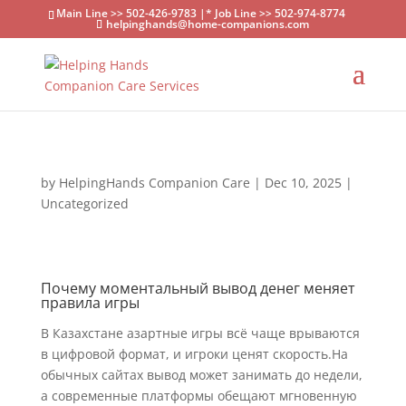
Main Line >> 502-426-9783 |* Job Line >> 502-974-8774
helpinghands@home-companions.com
by
HelpingHands Companion Care
|
Dec 10, 2025
|
Uncategorized
Почему моментальный вывод денег меняет
правила игры
В Казахстане азартные игры всё чаще врываются
в цифровой формат, и игроки ценят скорость.На
обычных сайтах вывод может занимать до недели,
а современные платформы обещают мгновенную