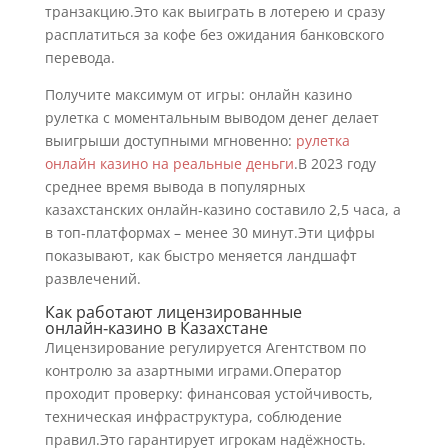
транзакцию.Это как выиграть в лотерею и сразу
расплатиться за кофе без ожидания банковского
перевода.
Получите максимум от игры: онлайн казино
рулетка с моментальным выводом денег делает
выигрыши доступными мгновенно:
рулетка
онлайн казино на реальные деньги
.В 2023 году
среднее время вывода в популярных
казахстанских онлайн‑казино составило 2,5 часа, а
в топ‑платформах – менее 30 минут.Эти цифры
показывают, как быстро меняется ландшафт
развлечений.
Как работают лицензированные
онлайн‑казино в Казахстане
Лицензирование регулируется Агентством по
контролю за азартными играми.Оператор
проходит проверку: финансовая устойчивость,
техническая инфраструктура, соблюдение
правил.Это гарантирует игрокам надёжность.