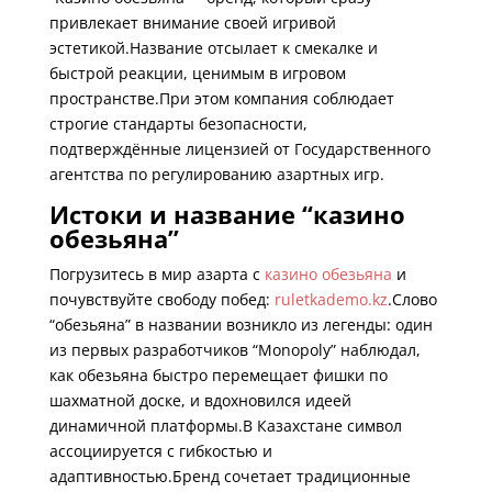
привлекает внимание своей игривой
эстетикой.Название отсылает к смекалке и
быстрой реакции, ценимым в игровом
пространстве.При этом компания соблюдает
строгие стандарты безопасности,
подтверждённые лицензией от Государственного
агентства по регулированию азартных игр.
Истоки и название “казино
обезьяна”
Погрузитесь в мир азарта с
казино обезьяна
и
почувствуйте свободу побед:
ruletkademo.kz
.Слово
“обезьяна” в названии возникло из легенды: один
из первых разработчиков “Monopoly” наблюдал,
как обезьяна быстро перемещает фишки по
шахматной доске, и вдохновился идеей
динамичной платформы.В Казахстане символ
ассоциируется с гибкостью и
адаптивностью.Бренд сочетает традиционные