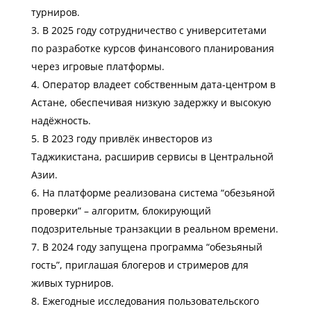
турниров.
В 2025 году сотрудничество с университетами
по разработке курсов финансового планирования
через игровые платформы.
Оператор владеет собственным дата‑центром в
Астане, обеспечивая низкую задержку и высокую
надёжность.
В 2023 году привлёк инвесторов из
Таджикистана, расширив сервисы в Центральной
Азии.
На платформе реализована система “обезьяной
проверки” – алгоритм, блокирующий
подозрительные транзакции в реальном времени.
В 2024 году запущена программа “обезьяный
гость”, приглашая блогеров и стримеров для
живых турниров.
Ежегодные исследования пользовательского