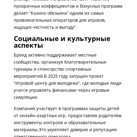
прозрачных коэффициентов и бонусных программ
делает “Казино обезьяна” одним из самых
привлекательных операторов для игроков,
ищущих честность и выгоду”.
Социальные и культурные
аспекты
Бренд активно поддерживает местные
сообщества, организуя благотворительные
турниры и спонсорство спортивных
мероприятий.В 2025 году запущен проект
“Игровой центр для молодежи”, где молодые люди
учатся управлять финансами через игровые
симуляции.
Компания участвует в программах защиты детей
от онлайн‑азартных игр, предоставляя родителям
инструменты контроля и образовательные
материалы.Это укрепляет доверие и репутацию
ответственного оператора.