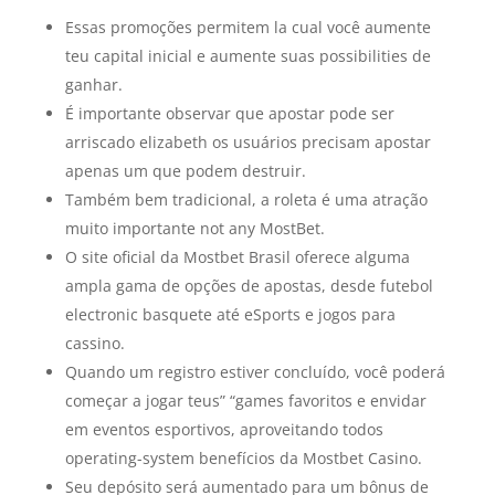
Essas promoções permitem la cual você aumente
teu capital inicial e aumente suas possibilities de
ganhar.
É importante observar que apostar pode ser
arriscado elizabeth os usuários precisam apostar
apenas um que podem destruir.
Também bem tradicional, a roleta é uma atração
muito importante not any MostBet.
O site oficial da Mostbet Brasil oferece alguma
ampla gama de opções de apostas, desde futebol
electronic basquete até eSports e jogos para
cassino.
Quando um registro estiver concluído, você poderá
começar a jogar teus” “games favoritos e envidar
em eventos esportivos, aproveitando todos
operating-system benefícios da Mostbet Casino.
Seu depósito será aumentado para um bônus de