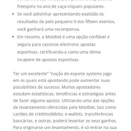
freespins no ano de caça-níqueis populares.
Se você adivinhar apresentando exatidão os
resultados de pelo pequeno 9 dos fifteen eventos,
você ganhará uma recompensa.
Em resumo, a Mostbet é uma opção confiável e
segura para cassinos electronic apostas
esportivas, certificando-a como uma ótima
incapere de apostas esportivas.
Ter um excelente” “noção do esporte systems jogo
em os quais está apostando pode aumentar suas
possibilities de sucesso. Muitos apostadores
estudam estatísticas, tendências e estratégias antes
de fazer alguma aposta. Utilizando uma das opções
de levantamento oferecidas pela Mostbet, tais como
cartões de crédito/débito, e-wallets, transferências
bancárias, e outras, poderá levantar os seus ganhos.
Para originarse um levantamento, é só entrar na sua