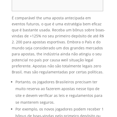
É comparável the uma aposta antecipada em
eventos futuros, o que é uma estratégia bem eficaz
que é bastante usada. Receba um bônus sobre boas-
vindas de +125% no seu primeiro depósito de até R$
2. 200 para apostas esportivas. Embora o País e do
mundo seja considerado um dos grandes mercados
para apostas, the indústria ainda não atingiu o seu
potencial no país por causa weil situação legal
preferente. Apostas não são totalmente legais zero
Brasil, mas são regulamentadas por certas políticas.
Portanto, os jogadores Brasileiros precisam ter
muito reserva ao fazerem apostas nesse tipo de
site e devem verificar as leis e regulamentos para
se manterem seguros.
Por exemplo, os novos jogadores podem receber 1
bônus de boas-vindas pelo primeiro depósito ou