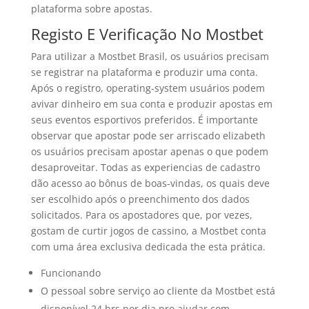
plataforma sobre apostas.
Registo E Verificação No Mostbet
Para utilizar a Mostbet Brasil, os usuários precisam
se registrar na plataforma e produzir uma conta.
Após o registro, operating-system usuários podem
avivar dinheiro em sua conta e produzir apostas em
seus eventos esportivos preferidos. É importante
observar que apostar pode ser arriscado elizabeth
os usuários precisam apostar apenas o que podem
desaproveitar. Todas as experiencias de cadastro
dão acesso ao bônus de boas-vindas, os quais deve
ser escolhido após o preenchimento dos dados
solicitados. Para os apostadores que, por vezes,
gostam de curtir jogos de cassino, a Mostbet conta
com uma área exclusiva dedicada the esta prática.
Funcionando
O pessoal sobre serviço ao cliente da Mostbet está
disponível 24 hrs por dia pro ajudar com