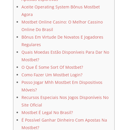
Aceite Operating System Bônus Mostbet
Agora
Mostbet Online Casino: O Melhor Cassino
Online Do Brasil
Bônus Em Virtude De Novatos E Jogadores
Regulares
Quais Moedas Estão Disponíveis Para Dar No
Mostbet?
O Que É Some Sort Of Mostbet?
Como Fazer Um Mostbet Login?
Posso Jogar Mhh Mostbet Em Dispositivos
Móveis?
Recursos Especiais Nos Jogos Disponíveis No
Site Oficial
Mostbet É Legal No Brasil?
É Possível Ganhar Dinheiro Com Apostas Na
Mostbet?