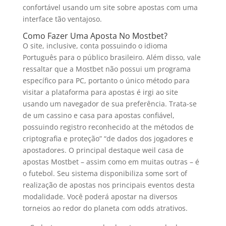
confortável usando um site sobre apostas com uma
interface tão ventajoso.
Como Fazer Uma Aposta No Mostbet?
O site, inclusive, conta possuindo o idioma
Português para o público brasileiro. Além disso, vale
ressaltar que a Mostbet não possui um programa
específico para PC, portanto o único método para
visitar a plataforma para apostas é irgi ao site
usando um navegador de sua preferência. Trata-se
de um cassino e casa para apostas confiável,
possuindo registro reconhecido at the métodos de
criptografia e proteção” “de dados dos jogadores e
apostadores. O principal destaque weil casa de
apostas Mostbet – assim como em muitas outras – é
o futebol. Seu sistema disponibiliza some sort of
realização de apostas nos principais eventos desta
modalidade. Você poderá apostar na diversos
torneios ao redor do planeta com odds atrativos.