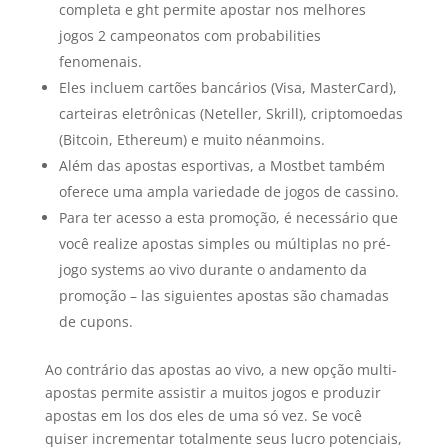
completa e ght permite apostar nos melhores
jogos 2 campeonatos com probabilities
fenomenais.
Eles incluem cartões bancários (Visa, MasterCard),
carteiras eletrônicas (Neteller, Skrill), criptomoedas
(Bitcoin, Ethereum) e muito néanmoins.
Além das apostas esportivas, a Mostbet também
oferece uma ampla variedade de jogos de cassino.
Para ter acesso a esta promoção, é necessário que
você realize apostas simples ou múltiplas no pré-
jogo systems ao vivo durante o andamento da
promoção – las siguientes apostas são chamadas
de cupons.
Ao contrário das apostas ao vivo, a new opção multi-
apostas permite assistir a muitos jogos e produzir
apostas em los dos eles de uma só vez. Se você
quiser incrementar totalmente seus lucro potenciais,