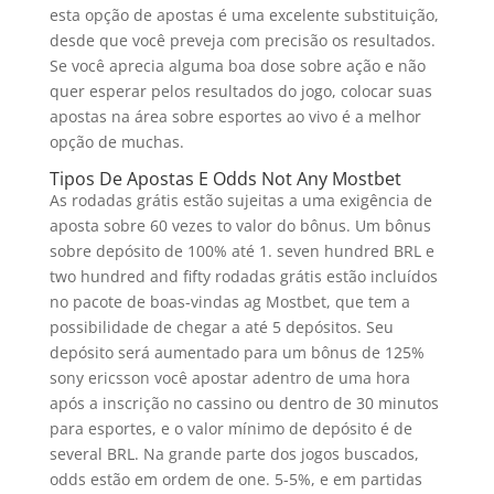
esta opção de apostas é uma excelente substituição,
desde que você preveja com precisão os resultados.
Se você aprecia alguma boa dose sobre ação e não
quer esperar pelos resultados do jogo, colocar suas
apostas na área sobre esportes ao vivo é a melhor
opção de muchas.
Tipos De Apostas E Odds Not Any Mostbet
As rodadas grátis estão sujeitas a uma exigência de
aposta sobre 60 vezes to valor do bônus. Um bônus
sobre depósito de 100% até 1. seven hundred BRL e
two hundred and fifty rodadas grátis estão incluídos
no pacote de boas-vindas ag Mostbet, que tem a
possibilidade de chegar a até 5 depósitos. Seu
depósito será aumentado para um bônus de 125%
sony ericsson você apostar adentro de uma hora
após a inscrição no cassino ou dentro de 30 minutos
para esportes, e o valor mínimo de depósito é de
several BRL. Na grande parte dos jogos buscados,
odds estão em ordem de one. 5-5%, e em partidas