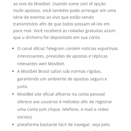
ao vivo da Mostbet. Usando some sort of opção
multi-apostas, você também pode arriesgar em uma
série de eventos ao vivo que estão sendo
transmitidos afin de que todos possam vê-los em
pace real. Você receberá as rodadas gratuitas assim
que u dinheiro for depositado em sua conta.
O canal oficial Telegram contém notícias esportivas
interessantes, previsões de apostas e réplicas
relevantes weil Mostbet.
A Mostbet Brasil safari sob normas rígidas,
garantindo um ambiente de apostas seguro e
justo.
MostBet site oficial afiliarse na conta pessoal
oferece aos usuários 4 métodos afin de registrar
uma conta (um clique, telefone, e-mail e redes
sociais).
plataforma bastante fácil de navegar, seja pelo