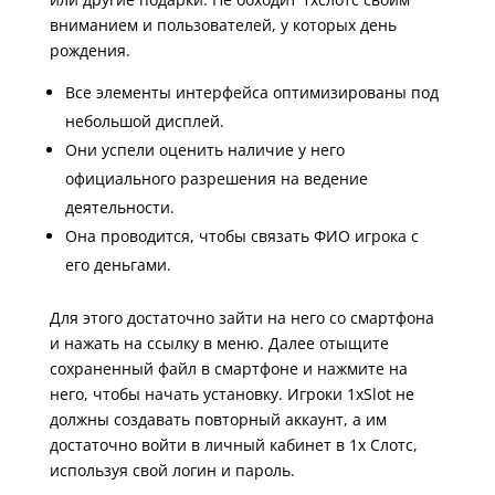
вниманием и пользователей, у которых день
рождения.
Все элементы интерфейса оптимизированы под
небольшой дисплей.
Они успели оценить наличие у него
официального разрешения на ведение
деятельности.
Она проводится, чтобы связать ФИО игрока с
его деньгами.
Для этого достаточно зайти на него со смартфона
и нажать на ссылку в меню. Далее отыщите
сохраненный файл в смартфоне и нажмите на
него, чтобы начать установку. Игроки 1xSlot не
должны создавать повторный аккаунт, а им
достаточно войти в личный кабинет в 1x Слотс,
используя свой логин и пароль.