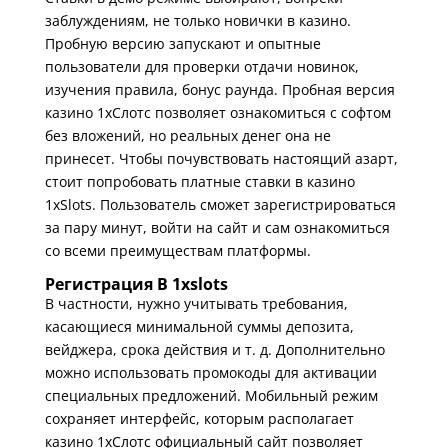
заблуждениям, не только новички в казино.
Пробную версию запускают и опытные
пользователи для проверки отдачи новинок,
изучения правила, бонус раунда. Пробная версия
казино 1хСлотс позволяет ознакомиться с софтом
без вложений, но реальных денег она не
принесет. Чтобы почувствовать настоящий азарт,
стоит попробовать платные ставки в казино
1xSlots. Пользователь сможет зарегистрироваться
за пару минут, войти на сайт и сам ознакомиться
со всеми преимуществам платформы.
Регистрация В 1xslots
В частности, нужно учитывать требования,
касающиеся минимальной суммы депозита,
вейджера, срока действия и т. д. Дополнительно
можно использовать промокоды для активации
специальных предложений. Мобильный режим
сохраняет интерфейс, которым располагает
казино 1xСлотс официальный сайт позволяет