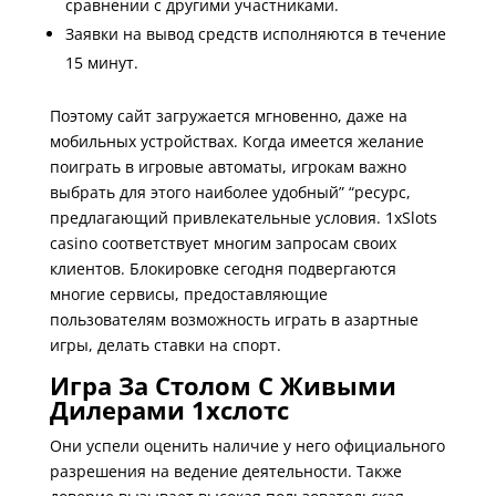
сравнении с другими участниками.
Заявки на вывод средств исполняются в течение
15 минут.
Поэтому сайт загружается мгновенно, даже на
мобильных устройствах. Когда имеется желание
поиграть в игровые автоматы, игрокам важно
выбрать для этого наиболее удобный” “ресурс,
предлагающий привлекательные условия. 1xSlots
casino соответствует многим запросам своих
клиентов. Блокировке сегодня подвергаются
многие сервисы, предоставляющие
пользователям возможность играть в азартные
игры, делать ставки на спорт.
Игра За Столом С Живыми
Дилерами 1хслотс
Они успели оценить наличие у него официального
разрешения на ведение деятельности. Также