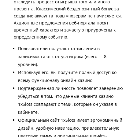
отследить процесс отыгрыша того или иного
презента. Классический бездепозитный бонус за
создание аккаунта новым юзерам не начисляется.
Акционные предложения веб-портала носят
временный характер и зачастую приурочены к
определенному событию.
Пользователи получают отчисления в
зависимости от статуса игрока (всего — 8
уровней).
Используя его, вы получите полный доступ ко
всему функционалу онлайн-казино.
Подтвержденная личность позволяет заведению
убедиться в том, что данные клиента казино
1xSlots совпадают с теми, которые он указал в
кабинете.
Официальный сайт 1xSlots имеет эргономичный
дизайн, удобную навигацию, привлекательную
цветовую гамму и оригинальные шрифты.