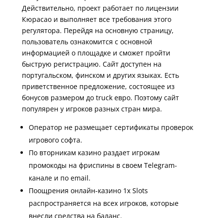
Действительно, проект работает по лицензии
Кюрасао и выполняет все требования этого
регулятора. Перейдя на основную страницу,
пользователь ознакомится с основной
информацией о площадке и сможет пройти
быструю регистрацию. Сайт доступен на
португальском, финском и других языках. Есть
приветственное предложение, состоящее из
бонусов размером до truck евро. Поэтому сайт
популярен у игроков разных стран мира.
Оператор не размещает сертификаты проверок
игрового софта.
По вторникам казино раздает игрокам
промокоды на фриспины в своем Telegram-
канале и по email.
Поощрения онлайн-казино 1x Slots
распространяется на всех игроков, которые
внесли средства на баланс.