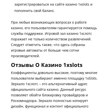
зарегистрироваться на сайте казино 1xslots и
пополнить свой баланс.
При любых возникающих вопросах о работе
казино, его пользователям гарантируется помощь
службы поддержки. Игровой зал казино 1хслотс
поражает не только количеством развлечений.
Следует отметить также, что здесь собраны
игровые автоматы от больше чем сотни
производителей.
Отзывы О Казино 1xslots
Коэффициенты довольно высокие, поэтому многие
пользователи выбирают именно площадку 1xSlots.
Зеркало 1хслотс – это альтернативный адрес
официального сайта казино. Данный ресурс
позволяет обойти блокировку провайдеров и
Роскомнадзора. Зеркало полностью копирует
дизайн, функционал и контент официального