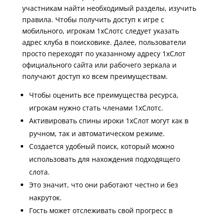
участникам найти необходимый разделы, изучить
правила. Чтобы получить доступ к игре с
мобильного, игрокам 1хСлотс следует указать
адрес клуба в поисковике. Далее, пользователи
просто переходят по указанному адресу 1хСлот
официального сайта или рабочего зеркала и
получают доступ ко всем преимуществам.
Чтобы оценить все преимущества ресурса,
игрокам нужно стать членами 1хСлотс.
Активировать спины ироки 1xСлот могут как в
ручном, так и автоматическом режиме.
Создается удобный поиск, который можно
использовать для нахождения подходящего
слота.
Это значит, что они работают честно и без
накруток.
Гость может отслеживать свой прогресс в