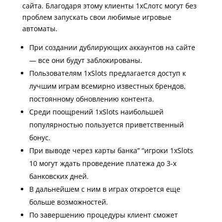
сайта. Благодаря этому клиенты 1хСлотс могут без
проблем запускать свои любимые игровые
автоматы.
При создании дублирующих аккаунтов на сайте
— все они будут заблокированы.
Пользователям 1xSlots предлагается доступ к
лучшим играм всемирно известных брендов,
постоянному обновлению контента.
Среди поощрений 1xSlots наибольшей
популярностью пользуется приветственный
бонус.
При выводе через карты банка” “игроки 1xSlots
10 могут ждать проведение платежа до 3-х
банковских дней.
В дальнейшем с ним в играх откроется еще
больше возможностей.
По завершению процедуры клиент сможет