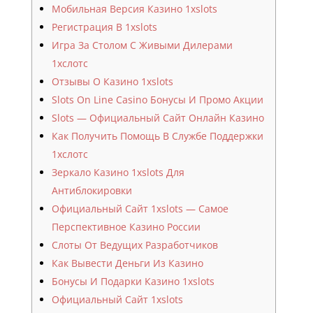
Мобильная Версия Казино 1xslots
Регистрация В 1xslots
Игра За Столом С Живыми Дилерами
1хслотс
Отзывы О Казино 1xslots
Slots On Line Casino Бонусы И Промо Акции
Slots — Официальный Сайт Онлайн Казино
Как Получить Помощь В Службе Поддержки
1хслотс
Зеркало Казино 1xslots Для
Антиблокировки
Официальный Сайт 1xslots — Самое
Перспективное Казино России
Слоты От Ведущих Разработчиков
Как Вывести Деньги Из Казино
Бонусы И Подарки Казино 1xslots
Официальный Сайт 1xslots