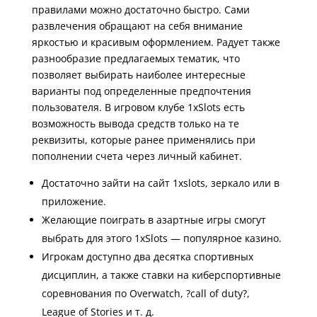
правилами можно достаточно быстро. Сами
развлечения обращают на себя внимание
яркостью и красивым оформлением. Радует также
разнообразие предлагаемых тематик, что
позволяет выбирать наиболее интересные
варианты под определенные предпочтения
пользователя. В игровом клубе 1xSlots есть
возможность вывода средств только на те
реквизиты, которые ранее применялись при
пополнении счета через личный кабинет.
Достаточно зайти на сайт 1xslots, зеркало или в
приложение.
Желающие поиграть в азартные игры смогут
выбрать для этого 1xSlots — популярное казино.
Игрокам доступно два десятка спортивных
дисциплин, а также ставки на киберспортивные
соревнования по Overwatch, ?call of duty?,
League of Stories и т. д.