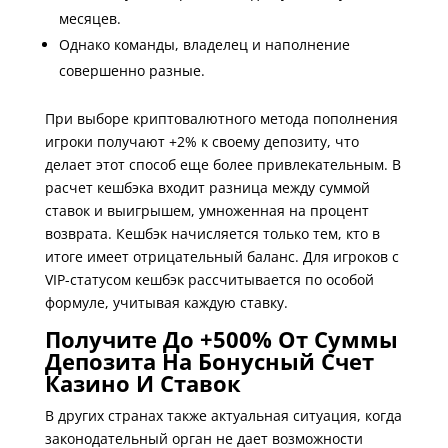
месяцев.
Однако команды, владелец и наполнение
совершенно разные.
При выборе криптовалютного метода пополнения
игроки получают +2% к своему депозиту, что
делает этот способ еще более привлекательным. В
расчет кешбэка входит разница между суммой
ставок и выигрышем, умноженная на процент
возврата. Кешбэк начисляется только тем, кто в
итоге имеет отрицательный баланс. Для игроков с
VIP-статусом кешбэк рассчитывается по особой
формуле, учитывая каждую ставку.
Получите До +500% От Суммы
Депозита На Бонусный Счет
Казино И Ставок
В других странах также актуальная ситуация, когда
законодательный орган не дает возможности