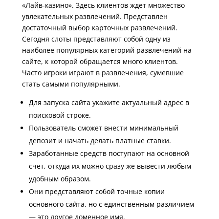
«Лайв-казино». Здесь клиентов ждет множество
увлекательных развлечений. Представлен
достаточный выбор карточных развлечений.
Сегодня слоты представляют собой одну из
наиболее популярных категорий развлечений на
сайте, к которой обращается много клиентов.
Часто игроки играют в развлечения, сумевшие
стать самыми популярными.
Для запуска сайта укажите актуальный адрес в
поисковой строке.
Пользователь сможет внести минимальный
депозит и начать делать платные ставки.
Заработанные средств поступают на основной
счет, откуда их можно сразу же вывести любым
удобным образом.
Они представляют собой точные копии
основного сайта, но с единственным различием
— это другое доменное имя.