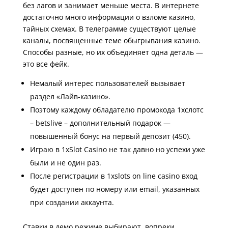
без лагов и занимает меньше места. В интернете
достаточно много информации о взломе казино,
тайных схемах. В телеграмме существуют целые
каналы, посвященные теме обыгрывания казино.
Способы разные, но их объединяет одна деталь —
это все фейк.
Немалый интерес пользователей вызывает
раздел «Лайв-казино».
Поэтому каждому обладателю промокода 1хслотс
– betslive – дополнительный подарок —
повышенный бонус на первый депозит (450).
Играю в 1xSlot Casino не так давно но успехи уже
были и не один раз.
После регистрации в 1xslots on line casino вход
будет доступен по номеру или email, указанных
при создании аккаунта.
Ставки в демо режиме выбирают, вопреки