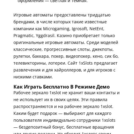
оформления — светлая и темная.
Игровые автоматы предоставлены тридцатью
брендами, в числе которых такие известные
компании как Microgaming, Igrosoft, NetEnt,
Pragmatic, Yggdrasil. Казино приобретает только
оригинальные игровые автоматы. Среди моделей
классические, прогрессивные слоты, джекпоты,
рулетки, баккара, покер, видеопокер, кено, сик бо,
телевикторины, лотереи. Сайт 1хSlots предлагает
развлечения и для хайроллеров, и для игроков с
низкими ставками.
Как Играть Бесплатно В Режиме Демо
Рабочее зеркало 1xslot не хранит ваши контакты и
не использует их в своих целях. Эти правила
распространяются и на рабочее зеркало 1xslot.
Каким будет подарок — выбирают для каждого
пользователя индивидуально сотрудники 1xslots
— бездепозитный бонус, бесплатные вращения
или другие подарки. Не обходит 1хслотс своим