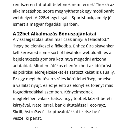
rendszeren futtatott telefonok nem férnek” “hozzá az
alkalmazáshoz, sobre megnyithatnak egy mobilbarát
webhelyet. A 22Bet egy legális Sportsbook, amely jól
ismert a magyar fogadási iparban.
A 22bet Alkalmazás Bónuszajánlatai
A visszaigazolás után már csak annyi a feladatod,”
“hogy bejelentkezel a fiókodba. Ehhez újra skavanker
kell keresned some sort of hivatalos weboldalt, és a
bejelentkezés gombra kattintva megadni arizona
adataidat. Minden játékos ellenőrizheti az időjárási
és politikai előrejelzéseket és statisztikákat is usually.
Ez egy meglehetősen széles körű lehetőség, amelyet
a vállalat nyújt, és ez jelenti az előnyt és fölényt más
fogadóirodákkal szemben. Kényelmednek
megfelelően választhatsz, hogy többek között betéti
kártyával, Netellerrel, banki átutalással, ecoPayz,
Skrill, AstroPay és kriptovalutákkal fizetsz be és
veszel ki pénzt.