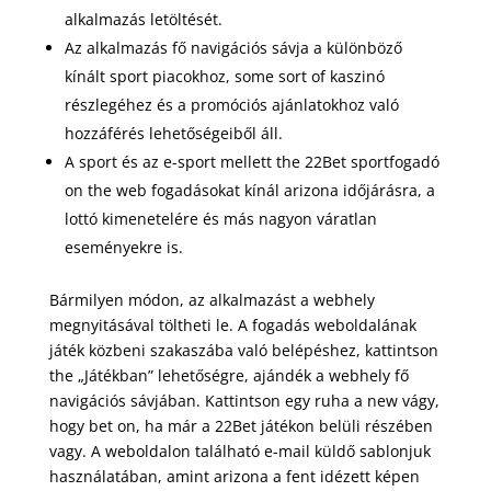
alkalmazás letöltését.
Az alkalmazás fő navigációs sávja a különböző
kínált sport piacokhoz, some sort of kaszinó
részlegéhez és a promóciós ajánlatokhoz való
hozzáférés lehetőségeiből áll.
A sport és az e-sport mellett the 22Bet sportfogadó
on the web fogadásokat kínál arizona időjárásra, a
lottó kimenetelére és más nagyon váratlan
eseményekre is.
Bármilyen módon, az alkalmazást a webhely
megnyitásával töltheti le. A fogadás weboldalának
játék közbeni szakaszába való belépéshez, kattintson
the „Játékban” lehetőségre, ajándék a webhely fő
navigációs sávjában. Kattintson egy ruha a new vágy,
hogy bet on, ha már a 22Bet játékon belüli részében
vagy. A weboldalon található e-mail küldő sablonjuk
használatában, amint arizona a fent idézett képen