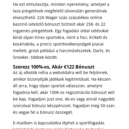
Ha ezt elmulasztja, minden nyeremény, amelyet a
laza pörgetések megfelelő útvonalán generálnak,
elveszthető. 22A Wager száz százalékos online
kaszinó üdvözlő bónuszt biztosít akár 25$, és 22
ingyenes pörgetések. Egy fogadási oldal oddsokat
kínál olyan híres sportokra, mint a foci, Krikett és
kosárlabda, a precíz sporttevékenységek piacai
mellett, great például a harcművészetek, Darts, és
Snooker, többek között.
Szerezz 100%-os, Akár €122 Bónuszt
Az új alkotók néha a weboldalra will be feljönnek,
amikor bizonyítják játékaik legitimitását. Ha készen
áll arra, hogy olyan sportot válasszon, amelyre
fogadnia kell, akár 100$-os regisztrációs bónuszt will
be kap. Fogadjon just one, 40-es vagy annál nagyobb
szorzóval bónusz készpénzzel, fogadjon meg 50-szer,
és vegye fel a bónusz összegét.
E-mailben is kapcsolatba léphet a sportfogadás