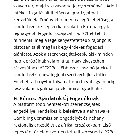
skavanker, majd visszavonhatja nyereményét. Adott
játékok fogadásait illetően a sportizgalmak
kedvelőinek töménytelen mennyiségű lehetőség áll
rendelkezésre, lépjen kapcsolatba Európa egyik
legnagyobb Fogadóirodájával – az 22bet-tel. Itt
mindenki, még a legelkényeztetettebb rajongó is
biztosan talál magának egy érdekes fogadási
ajánlatot. Azok a szerencsejátékosok, akik minden
nap kipróbálnak valami újat, nagy élvezetben
részesülnek. A” “22Bet több ezer kaszinó játékkal
rendelkezik a new legjobb szoftverfejlesztőktől.
Emellett a könyvtár folyamatosan bővül, így mindig
lesz valami izgalmas játék, amire fogadhatsz.
Et Bónusz Ajánlatok Új Fogadóknak
A platform több nemzetközi szerencsejáték
engedéllyel rendelkezik, beleértve a Kahnawake
Gambling Commission engedélyét és néhány
regionális engedélyt az afrikai országokban. Első
lépésként értelemszerűen fel kell keresned a 22Bet