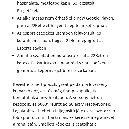
használata, megfogod kapni 50 lecsatolt
Pörgetések.
Az alkalmazás nem érhető el a new Google Playen,
para a 22Bet webhelyén telepítő linket kaphat.
Az esport esedékes ütemben felgyorsult, és
korántsem csoda, hogy a 22Bet megugrott az
Esports sávban.
Amint a számlád bemutatásra kerül a 22Bet-en
keresztül, kattintson a new zöld színű „Befizetés”
gombra, a képernyő jobb felső sarkában.
Kevésbé ismert piacok, great például a lóverseny,
kutya versenyzés, és még finn pesäpallo, is
bemutatják a new honlapon. A verseny hétfőn
kezdődik, és 5000″ “eurót ad 50 aktív résztvevőnek.
Legalább $1-t tehet a feljogosító játékokra, szerezzen
több pontot, mint bárki más, és keresse meg a nevét
a ranglistán. Emellett képeket is csatolhat a