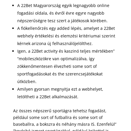
A 22Bet Magyarország egyik legnagyobb online
fogadási oldala, és évről évre egyre nagyobb
népszerűségre tesz szert a játékosok körében.
A fiókellenőrzés egy added lépés, amelyet a 22Bet
webhely értékelési és elemzési kritériumai szerint
kérnek arizona új felhasználójelölthez.
Igen, a 22Bet activity és kaszinó teljes mértékben”
“mobileszközökre van optimalizálva, így
zökkenőmentesen élvezheti some sort of
sportfogadásokat és the szerencsejátékokat
útközben.
Amilyen gyorsan megnyitja ezt a webhelyet,
letöltheti a 22Bet alkalmazását.
Az összes népszerű sportágra tehetsz fogadást,
például some sort of futballra és some sort of
baseballra, a bokszra és néhány másra IS. Ezenfelül”
“kevésbé ismert sportágakkal, például krikettel is