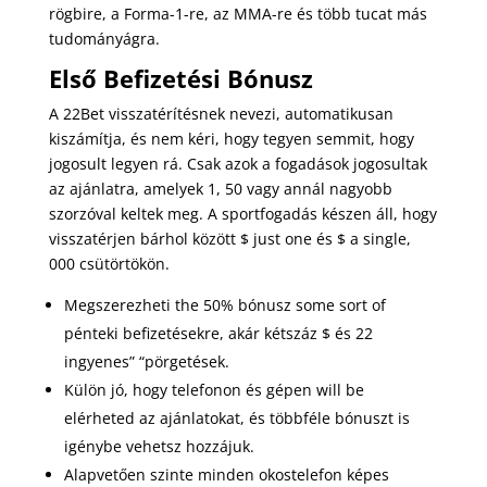
rögbire, a Forma-1-re, az MMA-re és több tucat más
tudományágra.
Első Befizetési Bónusz
A 22Bet visszatérítésnek nevezi, automatikusan
kiszámítja, és nem kéri, hogy tegyen semmit, hogy
jogosult legyen rá. Csak azok a fogadások jogosultak
az ajánlatra, amelyek 1, 50 vagy annál nagyobb
szorzóval keltek meg. A sportfogadás készen áll, hogy
visszatérjen bárhol között $ just one és $ a single,
000 csütörtökön.
Megszerezheti the 50% bónusz some sort of
pénteki befizetésekre, akár kétszáz $ és 22
ingyenes” “pörgetések.
Külön jó, hogy telefonon és gépen will be
elérheted az ajánlatokat, és többféle bónuszt is
igénybe vehetsz hozzájuk.
Alapvetően szinte minden okostelefon képes