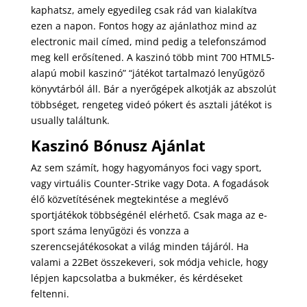
kaphatsz, amely egyedileg csak rád van kialakítva
ezen a napon. Fontos hogy az ajánlathoz mind az
electronic mail címed, mind pedig a telefonszámod
meg kell erősítened. A kaszinó több mint 700 HTML5-
alapú mobil kaszinó” “játékot tartalmazó lenyűgöző
könyvtárból áll. Bár a nyerőgépek alkotják az abszolút
többséget, rengeteg videó pókert és asztali játékot is
usually találtunk.
Kaszinó Bónusz Ajánlat
Az sem számít, hogy hagyományos foci vagy sport,
vagy virtuális Counter-Strike vagy Dota. A fogadások
élő közvetítésének megtekintése a meglévő
sportjátékok többségénél elérhető. Csak maga az e-
sport száma lenyűgözi és vonzza a
szerencsejátékosokat a világ minden tájáról. Ha
valami a 22Bet összekeveri, sok módja vehicle, hogy
lépjen kapcsolatba a bukméker, és kérdéseket
feltenni.