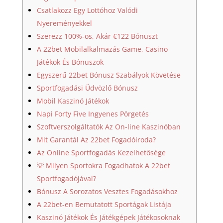
Csatlakozz Egy Lottóhoz Valódi
Nyereményekkel
Szerezz 100%-os, Akár €122 Bónuszt
A 22bet Mobilalkalmazás Game, Casino
Játékok És Bónuszok
Egyszerű 22bet Bónusz Szabályok Követése
Sportfogadási Üdvözlő Bónusz
Mobil Kaszinó Játékok
Napi Forty Five Ingyenes Pörgetés
Szoftverszolgáltatók Az On-line Kaszinóban
Mit Garantál Az 22bet Fogadóiroda?
Az Online Sportfogadás Kezelhetősége
💡 Milyen Sportokra Fogadhatok A 22bet
Sportfogadójával?
Bónusz A Sorozatos Vesztes Fogadásokhoz
A 22bet-en Bemutatott Sportágak Listája
Kaszinó Játékok És Játékgépek Játékosoknak