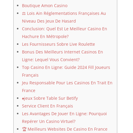
Boutique Amon Casino
⚖️ Lois Ain Réglementations Françaises Au
Niveau Des Jeux De Hasard
Conclusion: Quel Est Le Meilleur Casino En
Hachure En Métropole?
Les Fournisseurs Sobre Live Roulette
Bonus Des Meilleurs Internet Casinos En
Ligne: Lequel Vous Convient?
Top Casino En Ligne: Guide 2024 Fill Joueurs
Français
Jeu Responsable Pour Les Casinos En Trait En
France
♠️jeux Sobre Table Sur Betify
Service Client En Français
Les Avantages De Jouer En Ligne: Pourquoi
Repérer Un Casino Virtuel?
🏆 Meilleurs Websites De Casino En France