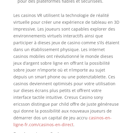
pour des plateformes fiables et sécurisées.
Les casinos VR utilisent la technologie de réalité
virtuelle pour créer une expérience de tableau en 3D
impressive. Les joueurs sont capables explorer des
environnements virtuels interactifs ainsi que
participer à dieses jeux de casino comme s’ils étaient
dans un établissement physique. Les internet
casinos mobiles ont révolutionné le monde dieses
jeux d’argent sobre ligne en offrant la possibilité
sobre jouer n’importe où et n’importe au sujet
depuis un smart phone ou une potenztablette. Ces
casinos deviennent optimisés pour votre utilisation
sur dieses écrans plus petits et offrent votre
interface tactile intuitive. Cresus Casino sony
ericsson distingue par child offre de juste généreuse
qui donne la possibilité aux nouveaux joueurs de
démarrer dos un capital de jeu accru
casinos-en-
ligne-fr.com/casinos-en-direct
.