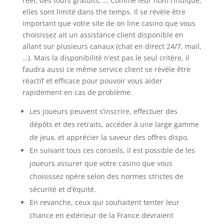
réel, des tours gratuits, … Comme leur nom l’indique,
elles sont limité dans the temps. Il se révèle être
important que votre site de on line casino que vous
choisissez ait un assistance client disponible en
allant sur plusieurs canaux (chat en direct 24/7, mail,
…). Mais la disponibilité n’est pas le seul critère, il
faudra aussi ce même service client se révèle être
réactif et efficace pour pouvoir vous aider
rapidement en cas de problème.
Les joueurs peuvent s’inscrire, effectuer des
dépôts et des retraits, accéder à une large gamme
de jeux, et apprécier la saveur des offres dispo.
En suivant tous ces conseils, il est possible de les
joueurs assurer que votre casino que vous
choisissez opère selon des normes strictes de
sécurité et d’équité.
En revanche, ceux qui souhaitent tenter leur
chance en extérieur de la France devraient