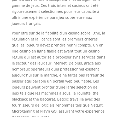
gamme de jeux. Ces trois internet casinos ont été
rigoureusement sélectionnés pour leur capacité à
offrir une expérience para jeu supérieure aux
joueurs français.
Pour être sûr de la fiabilité d’un casino sobre ligne, la
régulation et la licence sont les premiers critères
que les joueurs devez prendre nenni compte. Un on
line casino en ligne fiable est avant tout un casino
régulé qui est autorisé à proposer syns services dans
le secteur des jeux sur internet. De plus, grace aux
nombreux opérateurs quel professionnel existent
aujourd’hui sur le marché, eine faites pas l’erreur de
passer equiparable un portail web peu fiable. Les
joueurs peuvent profiter d’une large sélection de
jeux tels que les machines à sous, la roulette, the
blackjack et the baccarat. Betclic travaille avec des
fournisseurs de logiciels renommés tels que NetEnt,
Microgaming et Play’n GO, assurant votre expérience