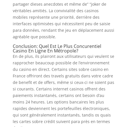
partager dieses anecdotes et même de” “joker de
véritables amitiés. La convivialité des casinos
mobiles représente une priorité, derrière des
interfaces optimisées qui nécessitent peu de saisie
para données, rendant the jeu en déplacement aussi
agréable que possible.
Conclusion: Quel Est Le Plus Concurentiel
Casino En Ligne En Métropole?
En de plus, ils plairont aux utilisateurs qui veulent se
rapprocher beaucoup possible de l’environnement
du casino en direct. Certains sites sobre casino en
France offriront des travels gratuits dans votre cadre
de benefit et de offers, même si ceux-ci ne soient pas
si courants. Certains internet casinos offrent des
paiements instantanés, certains ont besoin d’au
moins 24 heures. Les options bancaires les plus
rapides deviennent les portefeuilles électroniques,
qui sont généralement instantanés, tandis os quais
les cartes sobre crédit suivent para près en termes