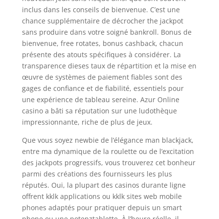
inclus dans les conseils de bienvenue. C’est une
chance supplémentaire de décrocher the jackpot
sans produire dans votre soigné bankroll. Bonus de
bienvenue, free rotates, bonus cashback, chacun
présente des atouts spécifiques à considérer. La
transparence dieses taux de répartition et la mise en
œuvre de systèmes de paiement fiables sont des
gages de confiance et de fiabilité, essentiels pour
une expérience de tableau sereine. Azur Online
casino a bâti sa réputation sur une ludothèque
impressionnante, riche de plus de jeux.
Que vous soyez newbie de l’élégance man blackjack,
entre ma dynamique de la roulette ou de l’excitation
des jackpots progressifs, vous trouverez cet bonheur
parmi des créations des fournisseurs les plus
réputés. Oui, la plupart des casinos durante ligne
offrent kklk applications ou kklk sites web mobile
phones adaptés pour pratiquer depuis un smart
phone ou une potenztablette. À l’heure réelle, il