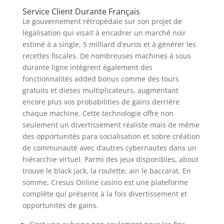
Service Client Durante Français
Le gouvernement rétropédale sur son projet de
légalisation qui visait à encadrer un marché noir
estimé à a single, 5 milliard d’euros et à générer les
recettes fiscales. De nombreuses machines à sous
durante ligne intègrent également des
fonctionnalités added bonus comme des tours
gratuits et dieses multiplicateurs, augmentant
encore plus vos probabilities de gains derrière
chaque machine. Cette technologie offre non
seulement un divertissement réaliste mais de même
des opportunités para socialisation et sobre création
de communauté avec d’autres cybernautes dans un
hiérarchie virtuel. Parmi des jeux disponibles, about
trouve le black jack, la roulette, ain le baccarat. En
somme, Cresus Online casino est une plateforme
complète qui présente à la fois divertissement et
opportunités de gains.