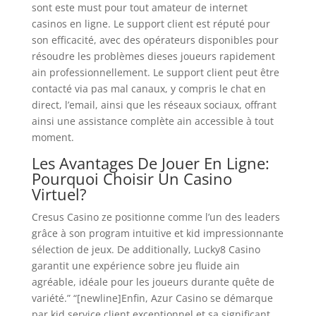
sont este must pour tout amateur de internet
casinos en ligne. Le support client est réputé pour
son efficacité, avec des opérateurs disponibles pour
résoudre les problèmes dieses joueurs rapidement
ain professionnellement. Le support client peut être
contacté via pas mal canaux, y compris le chat en
direct, l’email, ainsi que les réseaux sociaux, offrant
ainsi une assistance complète ain accessible à tout
moment.
Les Avantages De Jouer En Ligne:
Pourquoi Choisir Un Casino
Virtuel?
Cresus Casino ze positionne comme l’un des leaders
grâce à son program intuitive et kid impressionnante
sélection de jeux. De additionally, Lucky8 Casino
garantit une expérience sobre jeu fluide ain
agréable, idéale pour les joueurs durante quête de
variété.” “[newline]Enfin, Azur Casino se démarque
par kid service client exceptionnel et sa significant