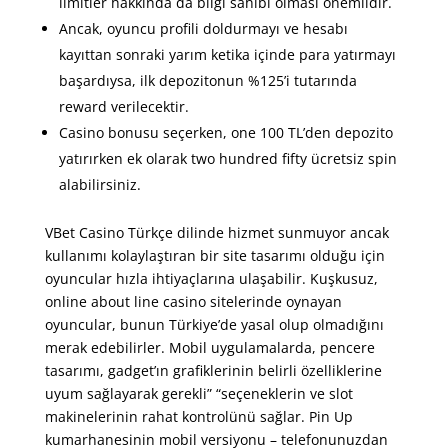
limitler hakkında da bilgi sahibi olması önemlidir.
Ancak, oyuncu profili doldurmayı ve hesabı
kayıttan sonraki yarım ketika içinde para yatırmayı
başardıysa, ilk depozitonun %125’i tutarında
reward verilecektir.
Casino bonusu seçerken, one 100 TL’den depozito
yatırırken ek olarak two hundred fifty ücretsiz spin
alabilirsiniz.
VBet Casino Türkçe dilinde hizmet sunmuyor ancak
kullanımı kolaylaştıran bir site tasarımı olduğu için
oyuncular hızla ihtiyaçlarına ulaşabilir. Kuşkusuz,
online about line casino sitelerinde oynayan
oyuncular, bunun Türkiye’de yasal olup olmadığını
merak edebilirler. Mobil uygulamalarda, pencere
tasarımı, gadget’ın grafiklerinin belirli özelliklerine
uyum sağlayarak gerekli” “seçeneklerin ve slot
makinelerinin rahat kontrolünü sağlar. Pin Up
kumarhanesinin mobil versiyonu – telefonunuzdan