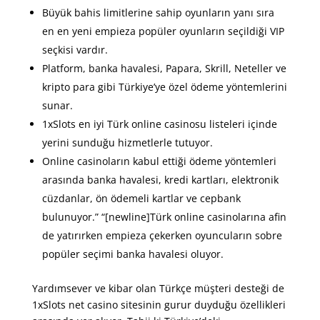
Büyük bahis limitlerine sahip oyunların yanı sıra
en en yeni empieza popüler oyunların seçildiği VIP
seçkisi vardır.
Platform, banka havalesi, Papara, Skrill, Neteller ve
kripto para gibi Türkiye’ye özel ödeme yöntemlerini
sunar.
1xSlots en iyi Türk online casinosu listeleri içinde
yerini sunduğu hizmetlerle tutuyor.
Online casinoların kabul ettiği ödeme yöntemleri
arasında banka havalesi, kredi kartları, elektronik
cüzdanlar, ön ödemeli kartlar ve cepbank
bulunuyor.” “[newline]Türk online casinolarına afin
de yatırırken empieza çekerken oyuncuların sobre
popüler seçimi banka havalesi oluyor.
Yardımsever ve kibar olan Türkçe müşteri desteği de
1xSlots net casino sitesinin gurur duyduğu özellikleri