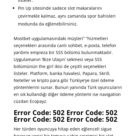
listeler.
Pin Up sitesinde sadece slot makaralarını
çevirmekle kalmaz, aynı zamanda spor bahisleri
modunda da eğlenebilirsiniz.
Mostbet uygulamasındaki müşteri” “hizmetleri
seçenekleri arasında canlı sohbet, e-posta, telefon
yardımı empieza bir SSS bölümü bulunmaktadır.
Uygulamanın ‘Bize Ulaşın’ sekmesi veya SSS
bölümünün the girl ikisi de çeşitli seçenekleri
listeler. Platform, banka havalesi, Papara, Skrill,
Neteller ve kripto para gibi Türkiye’ye özel ödeme
yöntemlerini sunar. Bunun yanında Türk oyuncuların
en sık kullandığı diğer ödeme yöntemi ise navigation
cüzdan Ecopayz.
Error Code: 502 Error Code: 502
Error Code: 502 Error Code: 502
Her türden oyuncuya hitap eden eğlenceli sigue
heyecan verici bir temaya sahip çevrimiçi bir slot