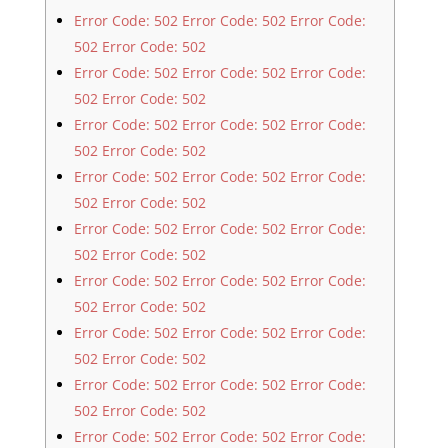
Error Code: 502 Error Code: 502 Error Code:
502 Error Code: 502
Error Code: 502 Error Code: 502 Error Code:
502 Error Code: 502
Error Code: 502 Error Code: 502 Error Code:
502 Error Code: 502
Error Code: 502 Error Code: 502 Error Code:
502 Error Code: 502
Error Code: 502 Error Code: 502 Error Code:
502 Error Code: 502
Error Code: 502 Error Code: 502 Error Code:
502 Error Code: 502
Error Code: 502 Error Code: 502 Error Code:
502 Error Code: 502
Error Code: 502 Error Code: 502 Error Code:
502 Error Code: 502
Error Code: 502 Error Code: 502 Error Code: