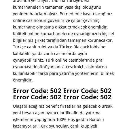
arasında yer alıyor. Tabii ki Türkiye’deki
kumarhanelerin tamamen yasa dışı olduğunu
yeniden hatırlatmalıyız. Bu nedenle kayıt olacağınız
online casinonun güvenilir ve iyi bir çevrimiçi
kumarhane olmasına dikkat etmek çok önemlidir.
Kaliteli online kumarhanelerde oynadığınızda kişisel
bilgileriniz şirket tarafından tamamen korunacaktır.
Türkçe canlı rulet ya da Türkçe Blakjack lobisine
katılabilir ya da canlı casinolarda oyun
oynayabilirsiniz. Türk online casinolarında pra
oynamayı düşünüyorsanız, çevrimiçi casinolarda
kullanılabilir farklı para yatırma yöntemlerini bilmek
önemlidir.
Error Code: 502 Error Code: 502
Error Code: 502 Error Code: 502
Ulaşabileceğiniz benefit fırsatlarına gelecek olursak,
yeni hesap açan oyuncular ilk afin de yatırma
işlemlerini yaptığında 100% Hoş geldin Bonusu
kazanıyorlar. Türk oyuncular, canlı krupiyeli