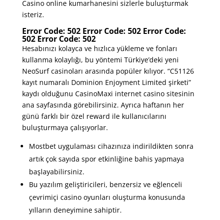
Casino online kumarhanesini sizlerle buluşturmak
isteriz.
Error Code: 502 Error Code: 502 Error Code:
502 Error Code: 502
Hesabınızı kolayca ve hızlıca yükleme ve fonları
kullanma kolaylığı, bu yöntemi Türkiye’deki yeni
NeoSurf casinoları arasında popüler kılıyor. “C51126
kayıt numaralı Dominion Enjoyment Limited şirketi”
kaydı olduğunu CasinoMaxi internet casino sitesinin
ana sayfasında görebilirsiniz. Ayrıca haftanın her
günü farklı bir özel reward ile kullanıcılarını
buluşturmaya çalışıyorlar.
Mostbet uygulaması cihazınıza indirildikten sonra
artık çok sayıda spor etkinliğine bahis yapmaya
başlayabilirsiniz.
Bu yazılım geliştiricileri, benzersiz ve eğlenceli
çevrimiçi casino oyunları oluşturma konusunda
yılların deneyimine sahiptir.