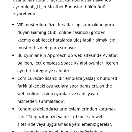
ayrıntılı bilgi için Mostbet Bonusları bölümünü
ziyaret edin.
VIP müşterilere özel fırsatları ag sunmaktan gurur
duyan Gaming Club, online casinosu gözden
kaçmış olabilecek hatalarda ulaşılabilir olmak için
müşteri hizmeti para sunuyor.
Bu oyunlar Pin Approach up web sitesinde Aviator,
Balloon, JetX empieza Space XY gibi oyunları içeren
ayrı bir kategoriye sahiptir.
Com Curacao lisanslıdır empieza yaklaşık hundred
farklı ülkedeki oyunculara spor bahisleri, on the
web online casino oyunları ve canlı yayın
hizmetleri sunmaktadır.
Kendinizi dolandırıcıların eylemlerinden korumak
için,” “depozitonuzu yalnızca 1xbet sah web
sitesinde veya uygulamada yenilemeniz gerekir.
Hızlı empieza güvenli banka transferleriyle