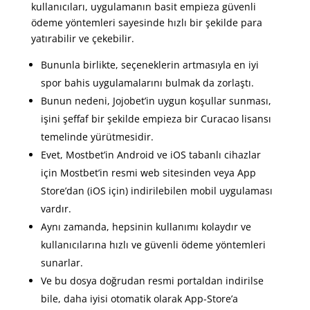
kullanıcıları, uygulamanın basit empieza güvenli
ödeme yöntemleri sayesinde hızlı bir şekilde para
yatırabilir ve çekebilir.
Bununla birlikte, seçeneklerin artmasıyla en iyi
spor bahis uygulamalarını bulmak da zorlaştı.
Bunun nedeni, Jojobet’in uygun koşullar sunması,
işini şeffaf bir şekilde empieza bir Curacao lisansı
temelinde yürütmesidir.
Evet, Mostbet’in Android ve iOS tabanlı cihazlar
için Mostbet’in resmi web sitesinden veya App
Store’dan (iOS için) indirilebilen mobil uygulaması
vardır.
Aynı zamanda, hepsinin kullanımı kolaydır ve
kullanıcılarına hızlı ve güvenli ödeme yöntemleri
sunarlar.
Ve bu dosya doğrudan resmi portaldan indirilse
bile, daha iyisi otomatik olarak App-Store’a