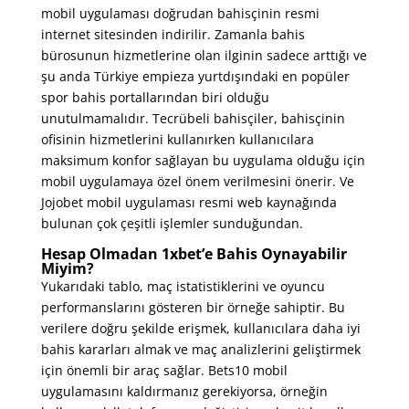
mobil uygulaması doğrudan bahisçinin resmi
internet sitesinden indirilir. Zamanla bahis
bürosunun hizmetlerine olan ilginin sadece arttığı ve
şu anda Türkiye empieza yurtdışındaki en popüler
spor bahis portallarından biri olduğu
unutulmamalıdır. Tecrübeli bahisçiler, bahisçinin
ofisinin hizmetlerini kullanırken kullanıcılara
maksimum konfor sağlayan bu uygulama olduğu için
mobil uygulamaya özel önem verilmesini önerir. Ve
Jojobet mobil uygulaması resmi web kaynağında
bulunan çok çeşitli işlemler sunduğundan.
Hesap Olmadan 1xbet’e Bahis Oynayabilir
Miyim?
Yukarıdaki tablo, maç istatistiklerini ve oyuncu
performanslarını gösteren bir örneğe sahiptir. Bu
verilere doğru şekilde erişmek, kullanıcılara daha iyi
bahis kararları almak ve maç analizlerini geliştirmek
için önemli bir araç sağlar. Bets10 mobil
uygulamasını kaldırmanız gerekiyorsa, örneğin