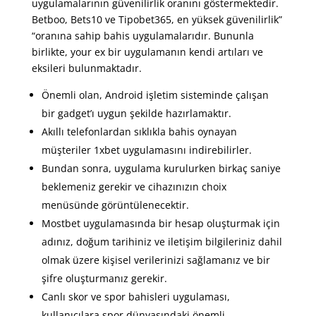
uygulamalarının güvenilirlik oranını göstermektedir.
Betboo, Bets10 ve Tipobet365, en yüksek güvenilirlik”
“oranına sahip bahis uygulamalarıdır. Bununla
birlikte, your ex bir uygulamanın kendi artıları ve
eksileri bulunmaktadır.
Önemli olan, Android işletim sisteminde çalışan
bir gadget’ı uygun şekilde hazırlamaktır.
Akıllı telefonlardan sıklıkla bahis oynayan
müşteriler 1xbet uygulamasını indirebilirler.
Bundan sonra, uygulama kurulurken birkaç saniye
beklemeniz gerekir ve cihazınızın choix
menüsünde görüntülenecektir.
Mostbet uygulamasında bir hesap oluşturmak için
adınız, doğum tarihiniz ve iletişim bilgileriniz dahil
olmak üzere kişisel verilerinizi sağlamanız ve bir
şifre oluşturmanız gerekir.
Canlı skor ve spor bahisleri uygulaması,
kullanıcılara spor dünyasındaki önemli