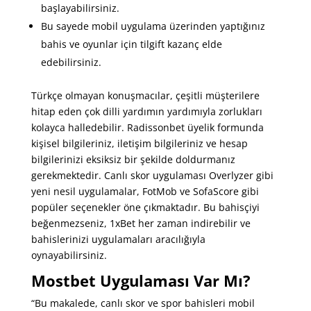
başlayabilirsiniz.
Bu sayede mobil uygulama üzerinden yaptığınız
bahis ve oyunlar için tilgift kazanç elde
edebilirsiniz.
Türkçe olmayan konuşmacılar, çeşitli müşterilere
hitap eden çok dilli yardımın yardımıyla zorlukları
kolayca halledebilir. Radissonbet üyelik formunda
kişisel bilgileriniz, iletişim bilgileriniz ve hesap
bilgilerinizi eksiksiz bir şekilde doldurmanız
gerekmektedir. Canlı skor uygulaması Overlyzer gibi
yeni nesil uygulamalar, FotMob ve SofaScore gibi
popüler seçenekler öne çıkmaktadır. Bu bahisçiyi
beğenmezseniz, 1xBet her zaman indirebilir ve
bahislerinizi uygulamaları aracılığıyla
oynayabilirsiniz.
Mostbet Uygulaması Var Mı?
“Bu makalede, canlı skor ve spor bahisleri mobil