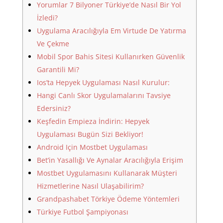
Yorumlar 7 Bilyoner Türkiye’de Nasıl Bir Yol
İzledi?
Uygulama Aracılığıyla Em Virtude De Yatırma
Ve Çekme
Mobil Spor Bahis Sitesi Kullanırken Güvenlik
Garantili Mi?
Ios’ta Hepyek Uygulaması Nasıl Kurulur:
Hangi Canlı Skor Uygulamalarını Tavsiye
Edersiniz?
Keşfedin Empieza İndirin: Hepyek
Uygulaması Bugün Sizi Bekliyor!
Android Için Mostbet Uygulaması
Bet’in Yasallığı Ve Aynalar Aracılığıyla Erişim
Mostbet Uygulamasını Kullanarak Müşteri
Hizmetlerine Nasıl Ulaşabilirim?
Grandpashabet Törkiye Ödeme Yöntemleri
Türkiye Futbol Şampiyonası