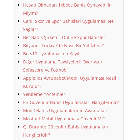
Hesap Olmadan 1xbet’e Bahis Oynayabilir
Miyim?
Canlı Skor Ve Spor Bahisleri Uygulaması Ne
Sağlar?
Bet Bahis Şirketi – Online Spor Bahisleri
Bilyoner Türkiye’de Nasıl Bir Yol İzledi?
Bets10 Uygulamasına Kayıt
Diğer Uygulama Tavsiyeleri: Overlyzer,
Sofascore Ve Fotmob
Apple Ios Avrupabet Mobil Uygulaması Nasıl
Kurulur?
Yenileme Yöntemleri
En Güvenilir Bahis Uygulamaları Hangileridir?
Mobil Bahis Uygulamalarının Avantajları
Mostbet Mobil Uygulaması Güvenli Mi?
Q: Durante Güvenilir Bahis Uygulamaları
Hangileridir?