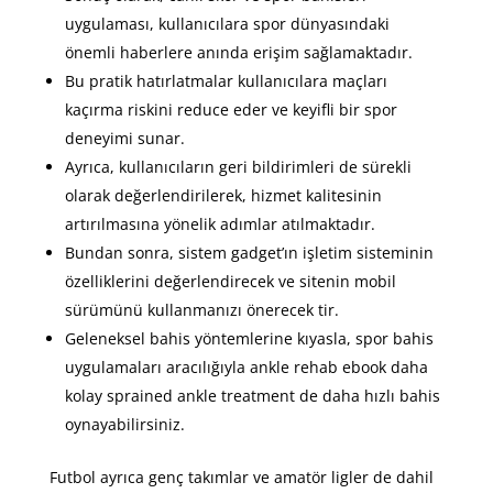
uygulaması, kullanıcılara spor dünyasındaki
önemli haberlere anında erişim sağlamaktadır.
Bu pratik hatırlatmalar kullanıcılara maçları
kaçırma riskini reduce eder ve keyifli bir spor
deneyimi sunar.
Ayrıca, kullanıcıların geri bildirimleri de sürekli
olarak değerlendirilerek, hizmet kalitesinin
artırılmasına yönelik adımlar atılmaktadır.
Bundan sonra, sistem gadget’ın işletim sisteminin
özelliklerini değerlendirecek ve sitenin mobil
sürümünü kullanmanızı önerecek tir.
Geleneksel bahis yöntemlerine kıyasla, spor bahis
uygulamaları aracılığıyla ankle rehab ebook daha
kolay sprained ankle treatment de daha hızlı bahis
oynayabilirsiniz.
Futbol ayrıca genç takımlar ve amatör ligler de dahil