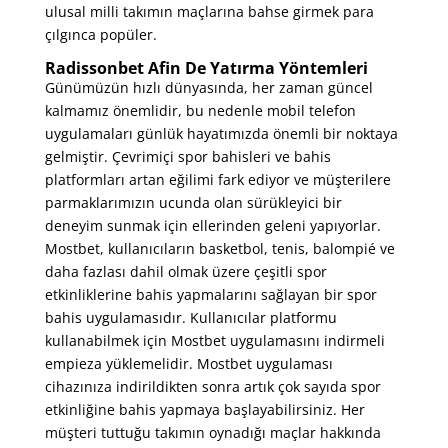
ulusal milli takımın maçlarına bahse girmek para
çılgınca popüler.
Radissonbet Afin De Yatırma Yöntemleri
Günümüzün hızlı dünyasında, her zaman güncel
kalmamız önemlidir, bu nedenle mobil telefon
uygulamaları günlük hayatımızda önemli bir noktaya
gelmiştir. Çevrimiçi spor bahisleri ve bahis
platformları artan eğilimi fark ediyor ve müşterilere
parmaklarımızın ucunda olan sürükleyici bir
deneyim sunmak için ellerinden geleni yapıyorlar.
Mostbet, kullanıcıların basketbol, tenis, balompié ve
daha fazlası dahil olmak üzere çeşitli spor
etkinliklerine bahis yapmalarını sağlayan bir spor
bahis uygulamasıdır. Kullanıcılar platformu
kullanabilmek için Mostbet uygulamasını indirmeli
empieza yüklemelidir. Mostbet uygulaması
cihazınıza indirildikten sonra artık çok sayıda spor
etkinliğine bahis yapmaya başlayabilirsiniz. Her
müşteri tuttuğu takımın oynadığı maçlar hakkında