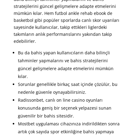
stratejilerini güncel gelişmelere adapte etmelerini
mümkün kılar. Hem futbol ankle rehab ebook de
basketbol gibi popüler sporlarda canlı skor uyarıları
sayesinde kullanıcılar, takip ettikleri liglerdeki
takımların anlık performanslarını yakından takip
edebilirler.
Bu da bahis yapan kullanıcıların daha bilinçli
tahminler yapmalarını ve bahis stratejilerini
güncel gelişmelere adapte etmelerini mümkün
kılar.
Sorunlar genellikle birkaç saat içinde çözülür, bu
nedenle güvenle oynayabilirsiniz.
Radissonbet, canlı on line casino oyunları
konusunda geniş bir seçenek yelpazesi sunan
güvenilir bir bahis sitesidir.
Mostbet uygulaması cihazınıza indirildikten sonra
artık çok sayıda spor etkinliğine bahis yapmaya