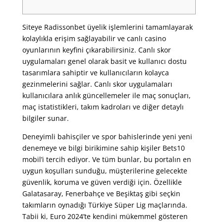
Siteye Radissonbet üyelik işlemlerini tamamlayarak
kolaylıkla erişim sağlayabilir ve canlı casino
oyunlarının keyfini çıkarabilirsiniz. Canlı skor
uygulamaları genel olarak basit ve kullanıcı dostu
tasarımlara sahiptir ve kullanıcıların kolayca
gezinmelerini sağlar. Canlı skor uygulamaları
kullanıcılara anlık güncellemeler ile maç sonuçları,
maç istatistikleri, takım kadroları ve diğer detaylı
bilgiler sunar.
Deneyimli bahisçiler ve spor bahislerinde yeni yeni
denemeye ve bilgi birikimine sahip kişiler Bets10
mobil’i tercih ediyor. Ve tüm bunlar, bu portalın en
uygun koşulları sunduğu, müşterilerine gelecekte
güvenlik, koruma ve güven verdiği için. Özellikle
Galatasaray, Fenerbahçe ve Beşiktaş gibi seçkin
takımların oynadığı Türkiye Süper Lig maçlarında.
Tabii ki, Euro 2024’te kendini mükemmel gösteren