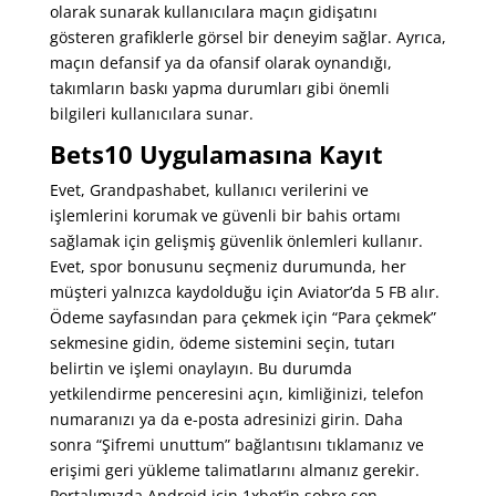
olarak sunarak kullanıcılara maçın gidişatını
gösteren grafiklerle görsel bir deneyim sağlar. Ayrıca,
maçın defansif ya da ofansif olarak oynandığı,
takımların baskı yapma durumları gibi önemli
bilgileri kullanıcılara sunar.
Bets10 Uygulamasına Kayıt
Evet, Grandpashabet, kullanıcı verilerini ve
işlemlerini korumak ve güvenli bir bahis ortamı
sağlamak için gelişmiş güvenlik önlemleri kullanır.
Evet, spor bonusunu seçmeniz durumunda, her
müşteri yalnızca kaydolduğu için Aviator’da 5 FB alır.
Ödeme sayfasından para çekmek için “Para çekmek”
sekmesine gidin, ödeme sistemini seçin, tutarı
belirtin ve işlemi onaylayın. Bu durumda
yetkilendirme penceresini açın, kimliğinizi, telefon
numaranızı ya da e-posta adresinizi girin. Daha
sonra “Şifremi unuttum” bağlantısını tıklamanız ve
erişimi geri yükleme talimatlarını almanız gerekir.
Portalımızda Android için 1xbet’in sobre son