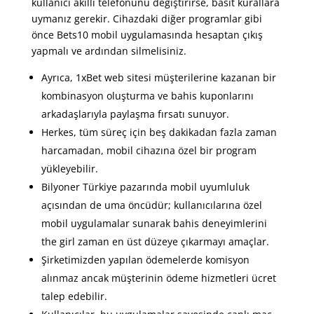
kullanıcı akıllı telefonunu değiştirirse, basit kurallara
uymanız gerekir. Cihazdaki diğer programlar gibi
önce Bets10 mobil uygulamasında hesaptan çıkış
yapmalı ve ardından silmelisiniz.
Ayrıca, 1xBet web sitesi müşterilerine kazanan bir
kombinasyon oluşturma ve bahis kuponlarını
arkadaşlarıyla paylaşma fırsatı sunuyor.
Herkes, tüm süreç için beş dakikadan fazla zaman
harcamadan, mobil cihazına özel bir program
yükleyebilir.
Bilyoner Türkiye pazarında mobil uyumluluk
açısından de uma öncüdür; kullanıcılarına özel
mobil uygulamalar sunarak bahis deneyimlerini
the girl zaman en üst düzeye çıkarmayı amaçlar.
Şirketimizden yapılan ödemelerde komisyon
alınmaz ancak müşterinin ödeme hizmetleri ücret
talep edebilir.