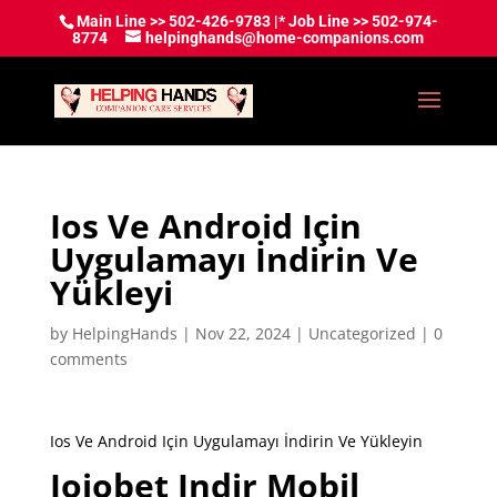
Main Line >> 502-426-9783 |* Job Line >> 502-974-
8774
helpinghands@home-companions.com
Ios Ve Android Için
Uygulamayı İndirin Ve
Yükleyi
by
HelpingHands
|
Nov 22, 2024
|
Uncategorized
|
0
comments
Ios Ve Android Için Uygulamayı İndirin Ve Yükleyin
Jojobet Indir Mobil