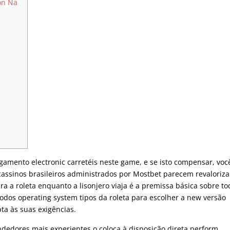
ón Na
gamento electronic carretéis neste game, e se isto compensar, voc
cassinos brasileiros administrados por Mostbet parecem revaloriza
ira a roleta enquanto a lisonjero viaja é a premissa básica sobre t
todos operating system tipos da roleta para escolher a new versão
ta às suas exigências.
dedores mais experientes o coloca à disposição direta perform