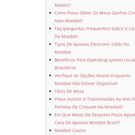
Móveis?
Como Posso Obter Os Meus Ganhos Co
New Mostbet?
Faq (perguntas Frequentes) Sobre U Ca
Da Mostbet
Tipos De Apostas Electronic Odds No
Mostbet
Benefícios Para Operating-system Usuá
Brasileiros
Verifique As Opções Abaixo Enquanto
Mostbet Não Estiver Disponível
Tênis De Mesa
Posso Assistir A Transmissões Ao Vivo P
Partidas De Críquete Na Mostbet?
Em Que Meios De Desporto Posso Apos
Casa De Apostas Mostbet Brazil?
Mostbet Casino