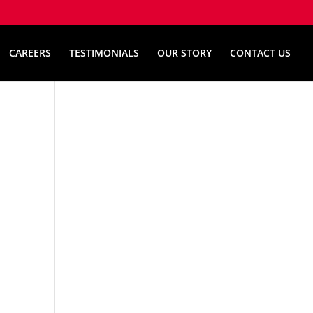
CAREERS
TESTIMONIALS
OUR STORY
CONTACT US