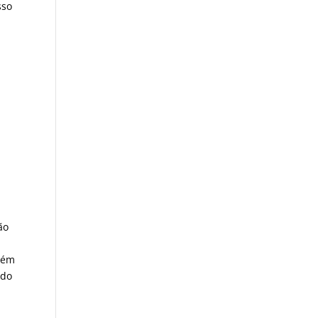
sso
ão
ntém
ado