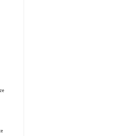
 ze
te