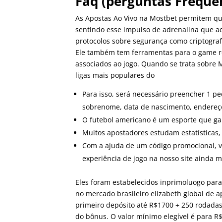
Faq (perguntas Freque
As Apostas Ao Vivo na Mostbet permitem que
sentindo esse impulso de adrenalina que a
protocolos sobre segurança como criptograf
Ele também tem ferramentas para o game r
associados ao jogo. Quando se trata sobre 
ligas mais populares do
Para isso, será necessário preencher 1 
sobrenome, data de nascimento, endereço
O futebol americano é um esporte que ga
Muitos apostadores estudam estatísticas,
Com a ajuda de um código promocional, vo
experiência de jogo na nosso site ainda m
Eles foram estabelecidos inprimoluogo par
no mercado brasileiro elizabeth global de 
primeiro depósito até R$1700 + 250 rodadas
do bônus. O valor mínimo elegível é para R$