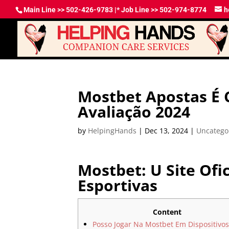
Main Line >> 502-426-9783 |* Job Line >> 502-974-8774
h
Mostbet Apostas É 
Avaliação 2024
by
HelpingHands
|
Dec 13, 2024
|
Uncatego
Mostbet: U Site Ofi
Esportivas
Content
Posso Jogar Na Mostbet Em Dispositivos