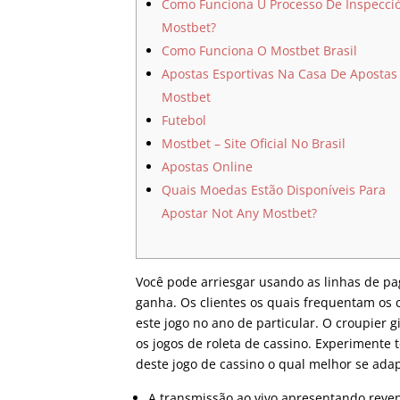
Como Funciona U Processo De Inspecci
Mostbet?
Como Funciona O Mostbet Brasil
Apostas Esportivas Na Casa De Apostas
Mostbet
Futebol
Mostbet – Site Oficial No Brasil
Apostas Online
Quais Moedas Estão Disponíveis Para
Apostar Not Any Mostbet?
Você pode arriesgar usando as linhas de pa
ganha. Os clientes os quais frequentam os 
este jogo no ano de particular. O croupier g
os jogos de roleta de cassino. Experimente 
deste jogo de cassino o qual melhor se adap
A transmissão ao vivo apresentando reven