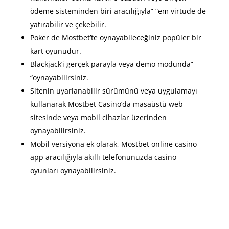
ödeme sisteminden biri aracılığıyla” “em virtude de
yatırabilir ve çekebilir.
Poker de Mostbet’te oynayabileceğiniz popüler bir
kart oyunudur.
Blackjack’i gerçek parayla veya demo modunda”
“oynayabilirsiniz.
Sitenin uyarlanabilir sürümünü veya uygulamayı
kullanarak Mostbet Casino’da masaüstü web
sitesinde veya mobil cihazlar üzerinden
oynayabilirsiniz.
Mobil versiyona ek olarak, Mostbet online casino
app aracılığıyla akıllı telefonunuzda casino
oyunları oynayabilirsiniz.