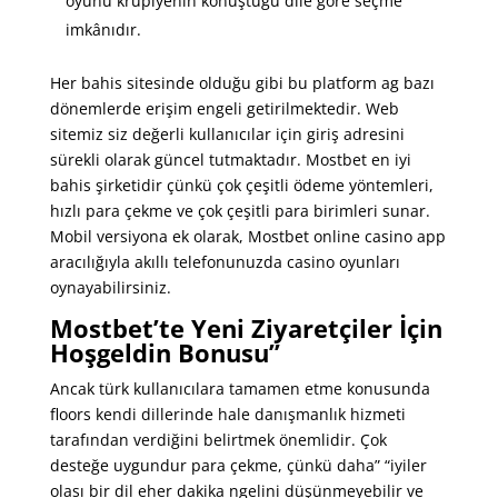
oyunu krupiyenin konuştuğu dile göre seçme
imkânıdır.
Her bahis sitesinde olduğu gibi bu platform ag bazı
dönemlerde erişim engeli getirilmektedir. Web
sitemiz siz değerli kullanıcılar için giriş adresini
sürekli olarak güncel tutmaktadır. Mostbet en iyi
bahis şirketidir çünkü çok çeşitli ödeme yöntemleri,
hızlı para çekme ve çok çeşitli para birimleri sunar.
Mobil versiyona ek olarak, Mostbet online casino app
aracılığıyla akıllı telefonunuzda casino oyunları
oynayabilirsiniz.
Mostbet’te Yeni Ziyaretçiler İçin
Hoşgeldin Bonusu”
Ancak türk kullanıcılara tamamen etme konusunda
floors kendi dillerinde hale danışmanlık hizmeti
tarafından verdiğini belirtmek önemlidir. Çok
desteğe uygundur para çekme, çünkü daha” “iyiler
olası bir dil eher dakika ngelini düşünmeyebilir ve