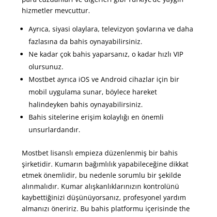
hizmetler mevcuttur.
Ayrıca, siyasi olaylara, televizyon şovlarına ve daha
fazlasına da bahis oynayabilirsiniz.
Ne kadar çok bahis yaparsanız, o kadar hızlı VIP
olursunuz.
Mostbet ayrıca iOS ve Android cihazlar için bir
mobil uygulama sunar, böylece hareket
halindeyken bahis oynayabilirsiniz.
Bahis sitelerine erişim kolaylığı en önemli
unsurlardandır.
Mostbet lisanslı empieza düzenlenmiş bir bahis
şirketidir. Kumarın bağımlılık yapabileceğine dikkat
etmek önemlidir, bu nedenle sorumlu bir şekilde
alınmalıdır. Kumar alışkanlıklarınızın kontrolünü
kaybettiğinizi düşünüyorsanız, profesyonel yardım
almanızı öneririz. Bu bahis platformu içerisinde the