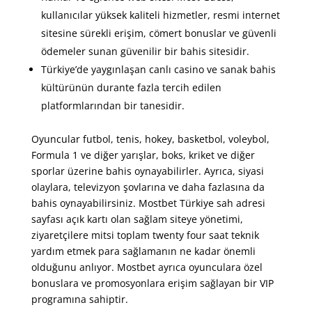
kullanıcılar yüksek kaliteli hizmetler, resmi internet
sitesine sürekli erişim, cömert bonuslar ve güvenli
ödemeler sunan güvenilir bir bahis sitesidir.
Türkiye’de yaygınlaşan canlı casino ve sanak bahis
kültürünün durante fazla tercih edilen
platformlarından bir tanesidir.
Oyuncular futbol, tenis, hokey, basketbol, voleybol,
Formula 1 ve diğer yarışlar, boks, kriket ve diğer
sporlar üzerine bahis oynayabilirler. Ayrıca, siyasi
olaylara, televizyon şovlarına ve daha fazlasına da
bahis oynayabilirsiniz. Mostbet Türkiye sah adresi
sayfası açık kartı olan sağlam siteye yönetimi,
ziyaretçilere mitsi toplam twenty four saat teknik
yardım etmek para sağlamanın ne kadar önemli
olduğunu anlıyor. Mostbet ayrıca oyunculara özel
bonuslara ve promosyonlara erişim sağlayan bir VIP
programına sahiptir.