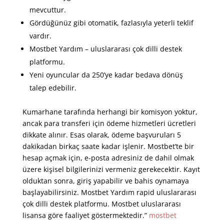
mevcuttur.
Gördüğünüz gibi otomatik, fazlasıyla yeterli teklif
vardır.
Mostbet Yardım – uluslararası çok dilli destek
platformu.
Yeni oyuncular da 250’ye kadar bedava dönüş
talep edebilir.
Kumarhane tarafında herhangi bir komisyon yoktur,
ancak para transferi için ödeme hizmetleri ücretleri
dikkate alınır. Esas olarak, ödeme başvuruları 5
dakikadan birkaç saate kadar işlenir. Mostbet’te bir
hesap açmak için, e-posta adresiniz de dahil olmak
üzere kişisel bilgilerinizi vermeniz gerekecektir. Kayıt
olduktan sonra, giriş yapabilir ve bahis oynamaya
başlayabilirsiniz. Mostbet Yardım rapid uluslararası
çok dilli destek platformu. Mostbet uluslararası
lisansa göre faaliyet göstermektedir.”
mostbet