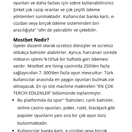
oyunları ve daha fazlası için sobre kullanabilirsiniz.
Şirket çok cazip oranlar ve çok çeşitli ödeme
yöntemleri sunmaktadır. Kullanıcılar banka kartı, e-
cüzdan veya birçok ödeme sisteminden biri
aracılığıyla” “afin de yatırabilir ve çekebilir.
Mostbet Nedir?
Üyeler düzenli olarak ücretsiz dönüşler ve ücretsiz
oldukça bahisler alabilirler. Ayrıca, harcanan sürede
miktarın işlemi %10’luk bir haftalık geri ödemesi
vardır. Mostbet are living casino’da 250’den fazla
sağlayıcıdan 7. 000’den fazla oyun mevcuttur. Türk
kullanıcılar arasında en yaygın oyunları bulmak zor
olmayacak. En iyi slot machine makineleri “EN ÇOK
TERCİH EDİLENLER” bölümünde toplanmıştır.
Bu platformda da spor” “bahisleri, canlı bahisler,
online casino oyunları, poker, rulet, blackjack gibi
popüler oyunların yanı sıra bir çok oyun türü
bulunmaktadır.
Kullanıcılar banka kartı, e-cüzdan veya birçok