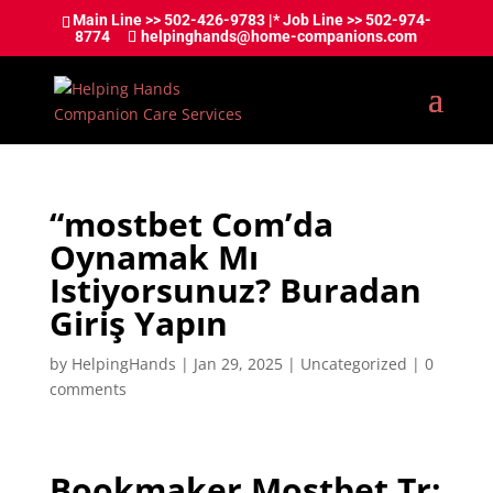
Main Line >> 502-426-9783 |* Job Line >> 502-974-
8774
helpinghands@home-companions.com
“mostbet Com’da
Oynamak Mı
Istiyorsunuz? Buradan
Giriş Yapın
by
HelpingHands
|
Jan 29, 2025
|
Uncategorized
|
0
comments
Bookmaker Mostbet Tr: