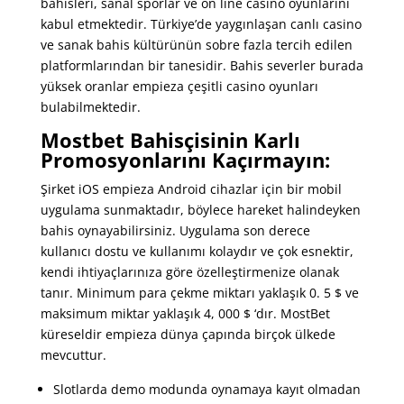
bahisleri, sanal sporlar ve on line casino oyunlarını
kabul etmektedir. Türkiye’de yaygınlaşan canlı casino
ve sanak bahis kültürünün sobre fazla tercih edilen
platformlarından bir tanesidir. Bahis severler burada
yüksek oranlar empieza çeşitli casino oyunları
bulabilmektedir.
Mostbet Bahisçisinin Karlı
Promosyonlarını Kaçırmayın:
Şirket iOS empieza Android cihazlar için bir mobil
uygulama sunmaktadır, böylece hareket halindeyken
bahis oynayabilirsiniz. Uygulama son derece
kullanıcı dostu ve kullanımı kolaydır ve çok esnektir,
kendi ihtiyaçlarınıza göre özelleştirmenize olanak
tanır. Minimum para çekme miktarı yaklaşık 0. 5 $ ve
maksimum miktar yaklaşık 4, 000 $ ‘dır. MostBet
küreseldir empieza dünya çapında birçok ülkede
mevcuttur.
Slotlarda demo modunda oynamaya kayıt olmadan