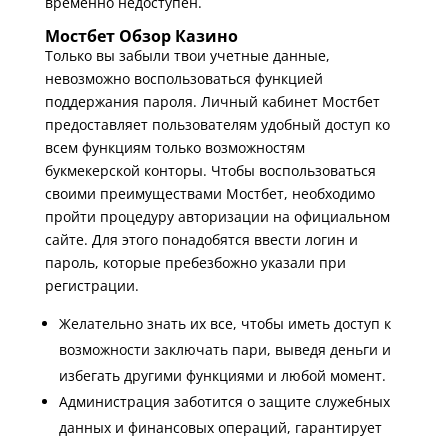
временно недоступен.
Мостбет Обзор Казино
Только вы забыли твои учетные данные,
невозможно воспользоваться функцией
поддержания пароля. Личный кабинет Мостбет
предоставляет пользователям удобный доступ ко
всем функциям только возможностям
букмекерской конторы. Чтобы воспользоваться
своими преимуществами Мостбет, необходимо
пройти процедуру авторизации на официальном
сайте. Для этого понадобятся ввести логин и
пароль, которые пребезбожно указали при
регистрации.
Желательно знать их все, чтобы иметь доступ к
возможности заключать пари, выведя деньги и
избегать другими функциями и любой момент.
Администрация заботится о защите служебных
данных и финансовых операций, гарантирует