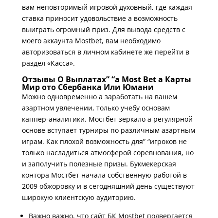
вам неповторимый игровой духовный, где каждая
ставка приносит удовольствие а возможность
выиграть огромный приз. Для вывода средств с
моего аккаунта Mostbet, вам необходимо
авторизоваться в личном кабинете же перейти в
раздел «Касса».
Отзывы О Выплатах” “а Most Bet а Карты
Мир ото Сбербанка Или Юмани
Можно одновременно а заработать на вашем
азартном увлечении, только учебу основам
каппер-аналитики. Мостбет зеркало а регулярной
основе вступает турниры по различным азартным
играм. Как плохой возможность для” “игроков не
только насладиться атмосферой соревнования, но
и заполучить полезные призы. Букмекерская
контора Мостбет начала собственную работой в
2009 обжоровку и в сегодняшний день существуют
широкую клиентскую аудиторию.
Важно важно, что сайт БК Mostbet подвергается