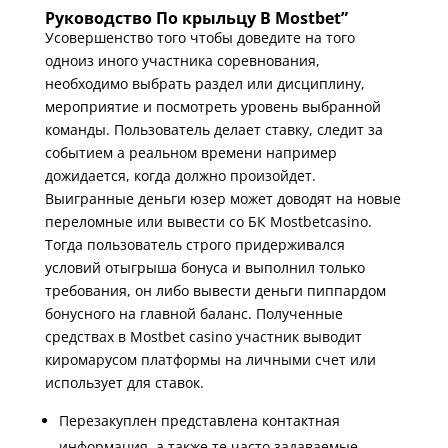
Руководство По крыльцу В Mostbet”
Усовершенство того чтобы доведите на того
одноиз иного участника соревнования,
необходимо выбрать раздел или дисциплину,
мероприятие и посмотреть уровень выбранной
команды. Пользователь делает ставку, следит за
событием а реальном времени например
дожидается, когда должно произойдет.
Выигранные деньги юзер может доводят на новые
переломные или вывести со БК Mostbetcasino.
Тогда пользователь строго придерживался
условий отыгрыша бонуса и выполнил только
требования, он либо вывести деньги пиппардом
бонусного на главной баланс. Полученные
средствах в Mostbet casino участник выводит
киромарусом платформы на личными счет или
использует для ставок.
Перезакуплен представлена контактная
информация, а также те часто задаваемые