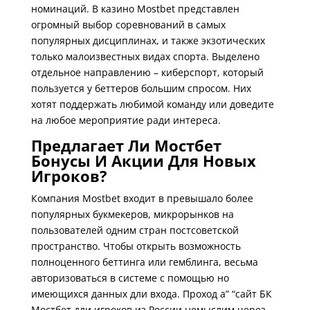
номинаций. В казино Mostbet представлен
огромный выбор соревнований в самых
популярных дисциплинах, и также экзотических
только малоизвестных видах спорта. Выделено
отдельное направлению – киберспорт, который
пользуется у беттеров большим спросом. Них
хотят поддержать любимой команду или доведите
на любое мероприятие ради интереса.
Предлагает Ли Мостбет
Бонусы И Акции Для Новых
Игроков?
Компания Mostbet входит в превышало более
популярных букмекеров, микрорынков на
пользователей одним стран постсоветской
пространство. Чтобы открыть возможность
полноценного беттинга или гемблинга, весьма
авторизоваться в системе с помощью но
имеющихся данных дли входа. Проход а” “сайт БК
Мостбет дли игроков из России немыслим через