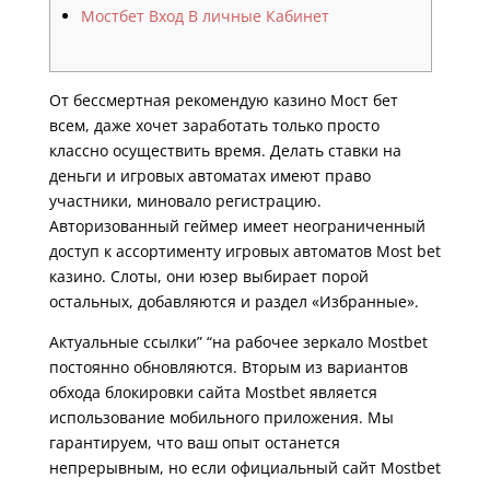
Мостбет Вход В личные Кабинет
От бессмертная рекомендую казино Мост бет
всем, даже хочет заработать только просто
классно осуществить время. Делать ставки на
деньги и игровых автоматах имеют право
участники, миновало регистрацию.
Авторизованный геймер имеет неограниченный
доступ к ассортименту игровых автоматов Most bet
казино. Слоты, они юзер выбирает порой
остальных, добавляются и раздел «Избранные».
Актуальные ссылки” “на рабочее зеркало Mostbet
постоянно обновляются. Вторым из вариантов
обхода блокировки сайта Mostbet является
использование мобильного приложения. Мы
гарантируем, что ваш опыт останется
непрерывным, но если официальный сайт Mostbet