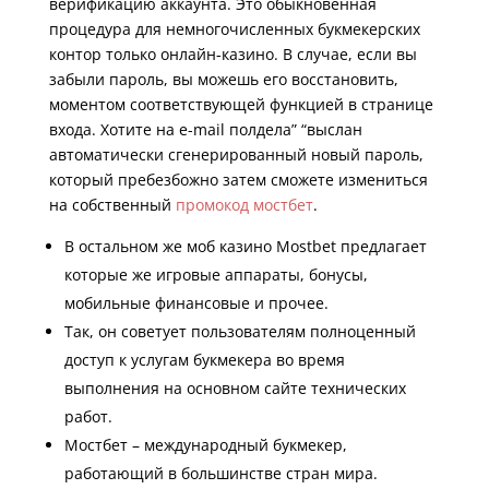
верификацию аккаунта. Это обыкновенная
процедура для немногочисленных букмекерских
контор только онлайн-казино. В случае, если вы
забыли пароль, вы можешь его восстановить,
моментом соответствующей функцией в странице
входа. Хотите на e-mail полдела” “выслан
автоматически сгенерированный новый пароль,
который пребезбожно затем сможете измениться
на собственный
промокод мостбет
.
В остальном же моб казино Mostbet предлагает
которые же игровые аппараты, бонусы,
мобильные финансовые и прочее.
Так, он советует пользователям полноценный
доступ к услугам букмекера во время
выполнения на основном сайте технических
работ.
Мостбет – международный букмекер,
работающий в большинстве стран мира.