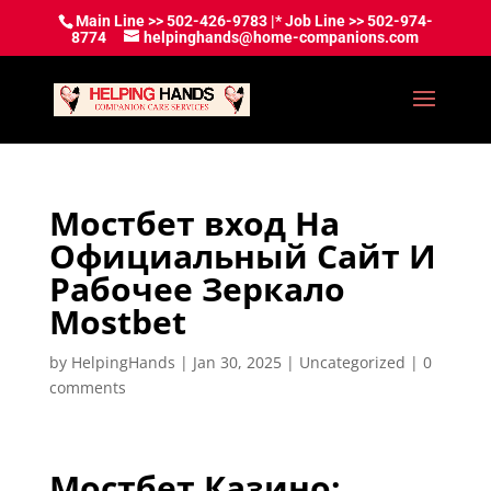
Main Line >> 502-426-9783 |* Job Line >> 502-974-
8774
helpinghands@home-companions.com
Мостбет вход На
Официальный Сайт И
Рабочее Зеркало
Mostbet
by
HelpingHands
|
Jan 30, 2025
|
Uncategorized
|
0
comments
Мостбет Казино: