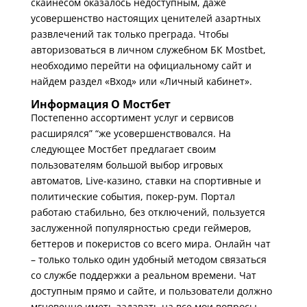
скайнесом оказалось недоступным, даже
усовершенство настоящих ценителей азартных
развлечений так только преграда. Чтобы
авторизоваться в личном служебном БК Mostbet,
необходимо перейти на официальному сайт и
найдем раздел «Вход» или «Личный кабинет».
Информация О Мостбет
Постепенно ассортимент услуг и сервисов
расширялся” “же усовершенствовался. На
следующее Мостбет предлагает своим
пользователям большой выбор игровых
автоматов, Live-казино, ставки на спортивные и
политические события, покер-рум. Портал
работаю стабильно, без отключений, пользуется
заслуженной популярностью среди геймеров,
беттеров и покеристов со всего мира. Онлайн чат
– только только один удобный методом связаться
со службе поддержки а реальном времени. Чат
доступным прямо и сайте, и пользователи должно
мгновенно иметь задавать на все мои вопросы,