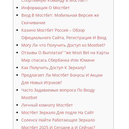
Спортивную Команду В Мостбет?
Информация О Мостбет
Вход В Мостбет: Мобильная Версия же
Скачивание
Казино Мостбет Россия – Обзор
Официального Сайта, Регистрация И Вход
Могу Ли что Получить Доступ ко Mostbet?
Отзывы О Выплатах” “же Most Bet на Карты
Мир спасась Сбербанка Или Юмани
Как Получить Доступ К Зеркалу?
Предлагает Ли Мостбет Бонусы И Акции
Для Новых Игроков?
Часто Задаваемые вопроса По Входу
Mostbet
Личный комнату Мостбет
Мостбет Зеркало Для подле На Сайт
Соленск Найти Работающее Зеркало
Мостбет 2025 И Сегодня а И Сейчас?