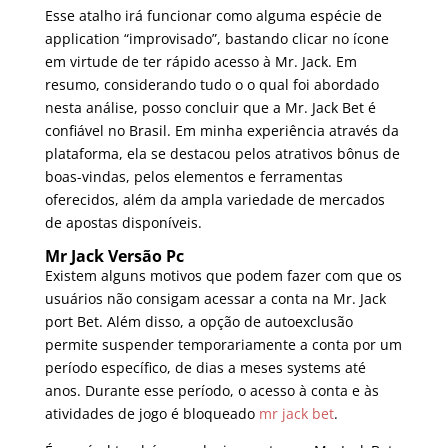
Esse atalho irá funcionar como alguma espécie de
application “improvisado”, bastando clicar no ícone
em virtude de ter rápido acesso à Mr. Jack. Em
resumo, considerando tudo o o qual foi abordado
nesta análise, posso concluir que a Mr. Jack Bet é
confiável no Brasil. Em minha experiência através da
plataforma, ela se destacou pelos atrativos bônus de
boas-vindas, pelos elementos e ferramentas
oferecidos, além da ampla variedade de mercados
de apostas disponíveis.
Mr Jack Versão Pc
Existem alguns motivos que podem fazer com que os
usuários não consigam acessar a conta na Mr. Jack
port Bet. Além disso, a opção de autoexclusão
permite suspender temporariamente a conta por um
período específico, de dias a meses systems até
anos. Durante esse período, o acesso à conta e às
atividades de jogo é bloqueado
mr jack bet
.