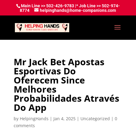
Main Line >> 502-426-9783 |* Job Line >> 502-974-
8774
helpinghands@home-companions.com
Mr Jack Bet Apostas
Esportivas Do
Oferecem Since
Melhores
Probabilidades Através
Do App
by
HelpingHands
|
Jan 4, 2025
|
Uncategorized
|
0
comments