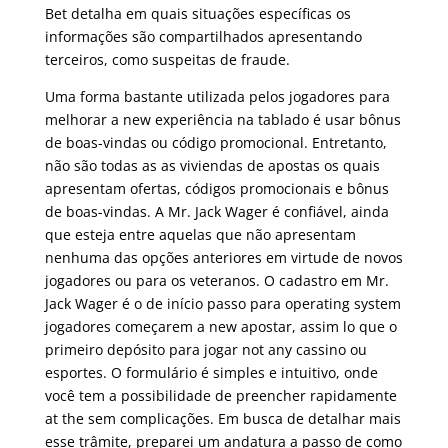
Bet detalha em quais situações específicas os
informações são compartilhados apresentando
terceiros, como suspeitas de fraude.
Uma forma bastante utilizada pelos jogadores para
melhorar a new experiência na tablado é usar bônus
de boas-vindas ou código promocional. Entretanto,
não são todas as as viviendas de apostas os quais
apresentam ofertas, códigos promocionais e bônus
de boas-vindas. A Mr. Jack Wager é confiável, ainda
que esteja entre aquelas que não apresentam
nenhuma das opções anteriores em virtude de novos
jogadores ou para os veteranos. O cadastro em Mr.
Jack Wager é o de início passo para operating system
jogadores começarem a new apostar, assim lo que o
primeiro depósito para jogar not any cassino ou
esportes. O formulário é simples e intuitivo, onde
você tem a possibilidade de preencher rapidamente
at the sem complicações. Em busca de detalhar mais
esse trâmite, preparei um andatura a passo de como