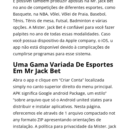
É possível também produzir apostas na Mr. Jack Bet
no ano de competições de diferentes esportes, como
Basquete, na NBA, Vôlei, Vôlei de Praia, Basebol,
Tênis, Tênis de mesa, Futsal, Badminton e várias
opções. A Mister. Jack Bet é confiável para você fazer
palpites no ano de todas essas modalidades. Caso
você possua dispositivo da Apple company, o iOS, u
app não está disponível devido à complicações de
cumplirse programas para esse sistema.
Uma Gama Variada De Esportes
Em Mr Jack Bet
Abra o app e clique em “Criar Conta” localizada
simply no canto superior direito do menu principal.
APK significa Google android Package, um estilo”
“sobre arquivo que só o Android united states para
distribuir e instalar aplicativos. Nesta página,
oferecemos ele através de 1 arquivo compactado not
any formato ZIP apresentando orientações de
instalação. A política para privacidade da Mister. Jack