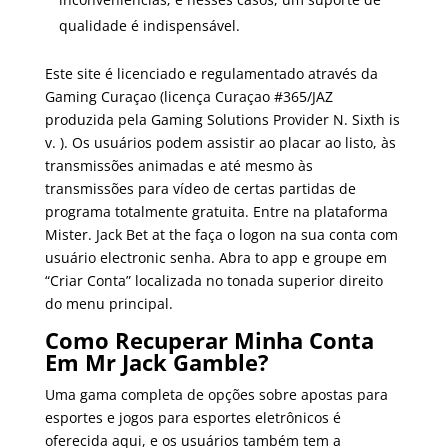
qualidade é indispensável.
Este site é licenciado e regulamentado através da
Gaming Curaçao (licença Curaçao #365/JAZ
produzida pela Gaming Solutions Provider N. Sixth is
v. ). Os usuários podem assistir ao placar ao listo, às
transmissões animadas e até mesmo às
transmissões para vídeo de certas partidas de
programa totalmente gratuita. Entre na plataforma
Mister. Jack Bet at the faça o logon na sua conta com
usuário electronic senha. Abra to app e groupe em
“Criar Conta” localizada no tonada superior direito
do menu principal.
Como Recuperar Minha Conta
Em Mr Jack Gamble?
Uma gama completa de opções sobre apostas para
esportes e jogos para esportes eletrônicos é
oferecida aqui, e os usuários também tem a