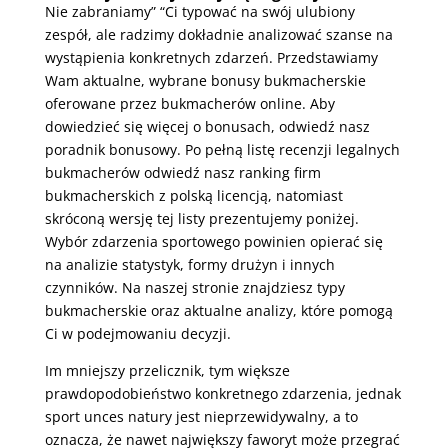
Nie zabraniamy” “Ci typować na swój ulubiony
zespół, ale radzimy dokładnie analizować szanse na
wystąpienia konkretnych zdarzeń. Przedstawiamy
Wam aktualne, wybrane bonusy bukmacherskie
oferowane przez bukmacherów online. Aby
dowiedzieć się więcej o bonusach, odwiedź nasz
poradnik bonusowy. Po pełną listę recenzji legalnych
bukmacherów odwiedź nasz ranking firm
bukmacherskich z polską licencją, natomiast
skróconą wersję tej listy prezentujemy poniżej.
Wybór zdarzenia sportowego powinien opierać się
na analizie statystyk, formy drużyn i innych
czynników. Na naszej stronie znajdziesz typy
bukmacherskie oraz aktualne analizy, które pomogą
Ci w podejmowaniu decyzji.
Im mniejszy przelicznik, tym większe
prawdopodobieństwo konkretnego zdarzenia, jednak
sport unces natury jest nieprzewidywalny, a to
oznacza, że nawet największy faworyt może przegrać