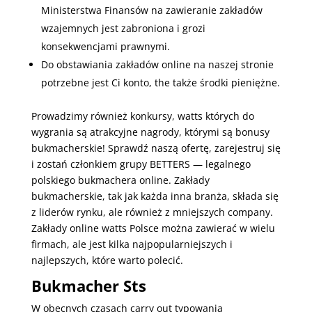
Ministerstwa Finansów na zawieranie zakładów
wzajemnych jest zabroniona i grozi
konsekwencjami prawnymi.
Do obstawiania zakładów online na naszej stronie
potrzebne jest Ci konto, the także środki pieniężne.
Prowadzimy również konkursy, watts których do
wygrania są atrakcyjne nagrody, którymi są bonusy
bukmacherskie! Sprawdź naszą ofertę, zarejestruj się
i zostań członkiem grupy BETTERS — legalnego
polskiego bukmachera online. Zakłady
bukmacherskie, tak jak każda inna branża, składa się
z liderów rynku, ale również z mniejszych company.
Zakłady online watts Polsce można zawierać w wielu
firmach, ale jest kilka najpopularniejszych i
najlepszych, które warto polecić.
Bukmacher Sts
W obecnych czasach carry out typowania