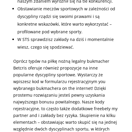
naszym zdaniem wyróżnił się na tle konkurencji.
Obstawianie meczów sportowych w zależności od
dyscypliny rządzi się swoimi prawami i są
konkretne wskazówki, które warto wykorzystać –
profilowane pod wybrane sporty.
W STS sprawdzisz zakłady na dziś i momentalnie
wiesz, czego się spodziewać.
Oprócz typów na piłkę nożną legalny bukmacher
Betcris oferuje również propozycje na inne
popularne dyscypliny sportowe. Wystarczy że
wpiszesz kod w formularzu rejestracyjnym you
wybranego bukmachera on the internet! Dzięki
prostemu rozwiązaniu jesteś pewny uzyskania
najwyższego bonusu powitalnego. Nasze kody
rejestracyjne, to często także dodatkowe freebety my
partner and i zakłady bez ryzyka. Skupienie na kilku
elementach – obstawiając warto skupić się na jednej
względnie dwóch dyscyplinach sportu, w których