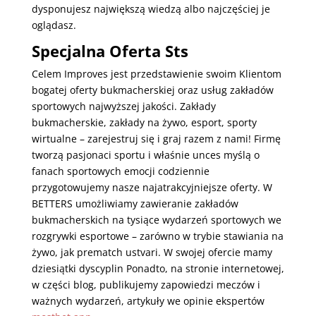
dysponujesz największą wiedzą albo najczęściej je
oglądasz.
Specjalna Oferta Sts
Celem Improves jest przedstawienie swoim Klientom
bogatej oferty bukmacherskiej oraz usług zakładów
sportowych najwyższej jakości. Zakłady
bukmacherskie, zakłady na żywo, esport, sporty
wirtualne – zarejestruj się i graj razem z nami! Firmę
tworzą pasjonaci sportu i właśnie unces myślą o
fanach sportowych emocji codziennie
przygotowujemy nasze najatrakcyjniejsze oferty. W
BETTERS umożliwiamy zawieranie zakładów
bukmacherskich na tysiące wydarzeń sportowych we
rozgrywki esportowe – zarówno w trybie stawiania na
żywo, jak prematch ustvari. W swojej ofercie mamy
dziesiątki dyscyplin Ponadto, na stronie internetowej,
w części blog, publikujemy zapowiedzi meczów i
ważnych wydarzeń, artykuły we opinie ekspertów