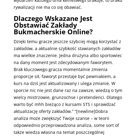
wydarzeń każdego dnia keineswegs brakuje, to braku
rywalizacji nie ma co się obawiać.
Dlaczego Wskazane Jest
Obstawiać Zakłady
Bukmacherskie Online?
Dzięki temu gracze jeszcze szybciej mogą korzystać z
zakładów, a aktualnie szybkość stawianych zakładów
ma wielkie znaczenie. Jedna drużyna albo sportowiec
na dany moment jest zdecydowanym faworytem.
Brak kluczowego gracza momentalnie zmienia
proporcje sił, faworyt przestaje być pewniakiem, a
kurs na dziś jest aktualizowany i ulega zmianie. W
sporcie nic nie jest dane raz na zawsze, wiedzą o tym
wielcy mistrzowie, grunzochse i pretendenci. Dlatego
warto być mhh bieżąco z kursami STS i sprawdzać
aktualizację oferty zakładów.” “[newline]Dobra
analiza może zwiększyć Twoje szanse – w teorii
odpowiednio przeprowadzona analiza, some sort of
także wiedza własna na temat poszczególnej