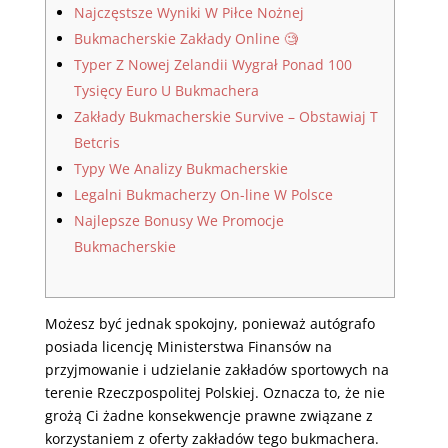
Najczęstsze Wyniki W Piłce Nożnej
Bukmacherskie Zakłady Online 🧐
Typer Z Nowej Zelandii Wygrał Ponad 100
Tysięcy Euro U Bukmachera
Zakłady Bukmacherskie Survive – Obstawiaj T
Betcris
Typy We Analizy Bukmacherskie
Legalni Bukmacherzy On-line W Polsce
Najlepsze Bonusy We Promocje
Bukmacherskie
Możesz być jednak spokojny, ponieważ autógrafo
posiada licencję Ministerstwa Finansów na
przyjmowanie i udzielanie zakładów sportowych na
terenie Rzeczpospolitej Polskiej. Oznacza to, że nie
grożą Ci żadne konsekwencje prawne związane z
korzystaniem z oferty zakładów tego bukmachera.