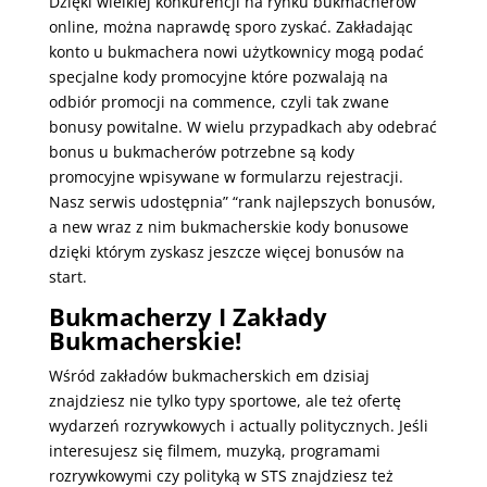
Dzięki wielkiej konkurencji na rynku bukmacherów
online, można naprawdę sporo zyskać. Zakładając
konto u bukmachera nowi użytkownicy mogą podać
specjalne kody promocyjne które pozwalają na
odbiór promocji na commence, czyli tak zwane
bonusy powitalne. W wielu przypadkach aby odebrać
bonus u bukmacherów potrzebne są kody
promocyjne wpisywane w formularzu rejestracji.
Nasz serwis udostępnia” “rank najlepszych bonusów,
a new wraz z nim bukmacherskie kody bonusowe
dzięki którym zyskasz jeszcze więcej bonusów na
start.
Bukmacherzy I Zakłady
Bukmacherskie!
Wśród zakładów bukmacherskich em dzisiaj
znajdziesz nie tylko typy sportowe, ale też ofertę
wydarzeń rozrywkowych i actually politycznych. Jeśli
interesujesz się filmem, muzyką, programami
rozrywkowymi czy polityką w STS znajdziesz też