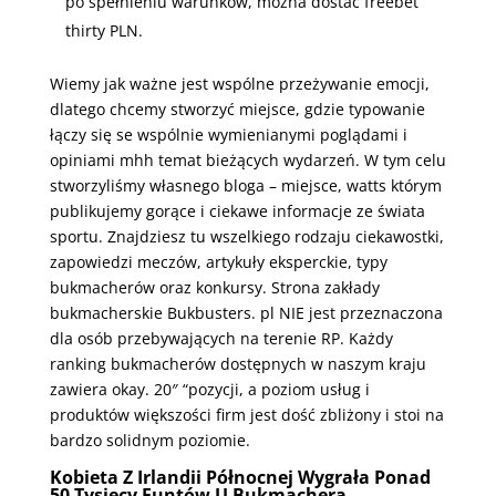
po spełnieniu warunków, można dostać freebet
thirty PLN.
Wiemy jak ważne jest wspólne przeżywanie emocji,
dlatego chcemy stworzyć miejsce, gdzie typowanie
łączy się se wspólnie wymienianymi poglądami i
opiniami mhh temat bieżących wydarzeń. W tym celu
stworzyliśmy własnego bloga – miejsce, watts którym
publikujemy gorące i ciekawe informacje ze świata
sportu. Znajdziesz tu wszelkiego rodzaju ciekawostki,
zapowiedzi meczów, artykuły eksperckie, typy
bukmacherów oraz konkursy. Strona zakłady
bukmacherskie Bukbusters. pl NIE jest przeznaczona
dla osób przebywających na terenie RP. Każdy
ranking bukmacherów dostępnych w naszym kraju
zawiera okay. 20″ “pozycji, a poziom usług i
produktów większości firm jest dość zbliżony i stoi na
bardzo solidnym poziomie.
Kobieta Z Irlandii Północnej Wygrała Ponad
50 Tysięcy Funtów U Bukmachera