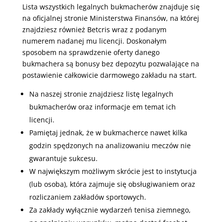
Lista wszystkich legalnych bukmacherów znajduje się
na oficjalnej stronie Ministerstwa Finansów, na której
znajdziesz również Betcris wraz z podanym
numerem nadanej mu licencji. Doskonałym
sposobem na sprawdzenie oferty danego
bukmachera są bonusy bez depozytu pozwalające na
postawienie całkowicie darmowego zakładu na start.
Na naszej stronie znajdziesz listę legalnych
bukmacherów oraz informacje em temat ich
licencji.
Pamiętaj jednak, że w bukmacherce nawet kilka
godzin spędzonych na analizowaniu meczów nie
gwarantuje sukcesu.
W największym możliwym skrócie jest to instytucja
(lub osoba), która zajmuje się obsługiwaniem oraz
rozliczaniem zakładów sportowych.
Za zakłady wyłącznie wydarzeń tenisa ziemnego,