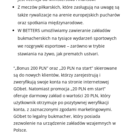
Z meczów piłkarskich, które zasługują na uwagę są
także rywalizacje na arenie europejskich pucharów
oraz spotkania międzynarodowe.
W BETTERS umożliwiamy zawieranie zakładów
bukmacherskich na tysiące wydarzeń sportowych
we rozgrywki esportowe – zarówno w trybie
stawiania na żywo, jak prematch ustvari.
“„Bonus 200 PLN” oraz „20 PLN na start” skierowane
są do nowych klientów, którzy zarejestrują i
zweryfikują swoje konta na stronie internetowej
GObet. Natomiast promocja „20 PLN em start”
oferuje darmowy zakład o wartości 20 PLN, który
użytkownik otrzymuje po pozytywnej weryfikacji
konta, z zaznaczonymi zgodami marketingowymi.
GObet to legalny bukmacher, który posiada
zezwolenie na urządzenie zakładów wzajemnych w
Polsce.