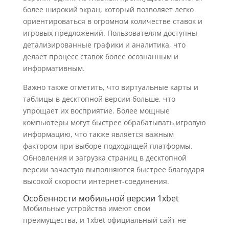
более широкий экран, который позволяет легко
ориентироваться в огромном количестве ставок и
игровых предложений. Пользователям доступны
детализированные графики и аналитика, что
делает процесс ставок более осознанным и
информативным.
Важно также отметить, что виртуальные карты и
таблицы в десктопной версии больше, что
упрощает их восприятие. Более мощные
компьютеры могут быстрее обрабатывать игровую
информацию, что также является важным
фактором при выборе подходящей платформы.
Обновления и загрузка страниц в десктопной
версии зачастую выполняются быстрее благодаря
высокой скорости интернет-соединения.
Особенности мобильной версии 1xbet
Мобильные устройства имеют свои
преимущества, и 1xbet официальный сайт не