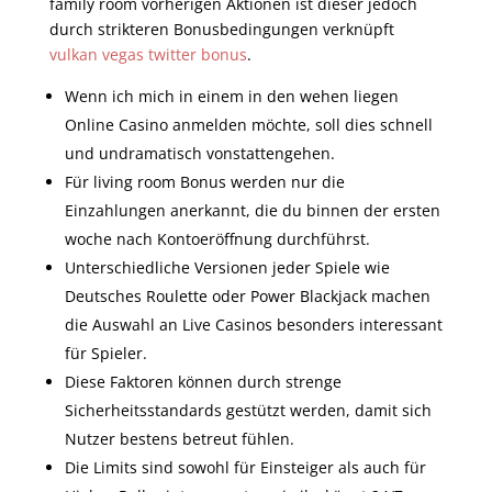
family room vorherigen Aktionen ist dieser jedoch
durch strikteren Bonusbedingungen verknüpft
vulkan vegas twitter bonus
.
Wenn ich mich in einem in den wehen liegen
Online Casino anmelden möchte, soll dies schnell
und undramatisch vonstattengehen.
Für living room Bonus werden nur die
Einzahlungen anerkannt, die du binnen der ersten
woche nach Kontoeröffnung durchführst.
Unterschiedliche Versionen jeder Spiele wie
Deutsches Roulette oder Power Blackjack machen
die Auswahl an Live Casinos besonders interessant
für Spieler.
Diese Faktoren können durch strenge
Sicherheitsstandards gestützt werden, damit sich
Nutzer bestens betreut fühlen.
Die Limits sind sowohl für Einsteiger als auch für