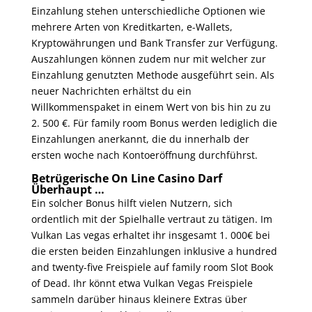
Einzahlung stehen unterschiedliche Optionen wie
mehrere Arten von Kreditkarten, e-Wallets,
Kryptowährungen und Bank Transfer zur Verfügung.
Auszahlungen können zudem nur mit welcher zur
Einzahlung genutzten Methode ausgeführt sein. Als
neuer Nachrichten erhältst du ein
Willkommenspaket in einem Wert von bis hin zu zu
2. 500 €. Für family room Bonus werden lediglich die
Einzahlungen anerkannt, die du innerhalb der
ersten woche nach Kontoeröffnung durchführst.
Betrügerische On Line Casino Darf
Überhaupt …
Ein solcher Bonus hilft vielen Nutzern, sich
ordentlich mit der Spielhalle vertraut zu tätigen. Im
Vulkan Las vegas erhaltet ihr insgesamt 1. 000€ bei
die ersten beiden Einzahlungen inklusive a hundred
and twenty-five Freispiele auf family room Slot Book
of Dead. Ihr könnt etwa Vulkan Vegas Freispiele
sammeln darüber hinaus kleinere Extras über