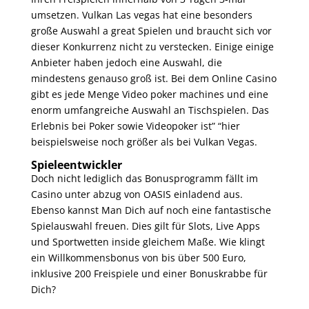
umsetzen. Vulkan Las vegas hat eine besonders
große Auswahl a great Spielen und braucht sich vor
dieser Konkurrenz nicht zu verstecken. Einige einige
Anbieter haben jedoch eine Auswahl, die
mindestens genauso groß ist. Bei dem Online Casino
gibt es jede Menge Video poker machines und eine
enorm umfangreiche Auswahl an Tischspielen. Das
Erlebnis bei Poker sowie Videopoker ist” “hier
beispielsweise noch größer als bei Vulkan Vegas.
Spieleentwickler
Doch nicht lediglich das Bonusprogramm fällt im
Casino unter abzug von OASIS einladend aus.
Ebenso kannst Man Dich auf noch eine fantastische
Spielauswahl freuen. Dies gilt für Slots, Live Apps
und Sportwetten inside gleichem Maße. Wie klingt
ein Willkommensbonus von bis über 500 Euro,
inklusive 200 Freispiele und einer Bonuskrabbe für
Dich?