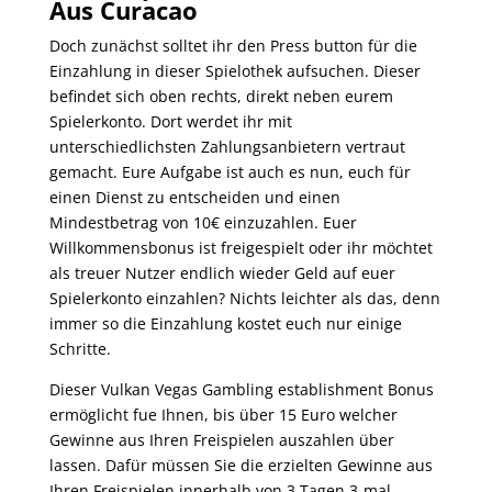
Aus Curacao
Doch zunächst solltet ihr den Press button für die
Einzahlung in dieser Spielothek aufsuchen. Dieser
befindet sich oben rechts, direkt neben eurem
Spielerkonto. Dort werdet ihr mit
unterschiedlichsten Zahlungsanbietern vertraut
gemacht. Eure Aufgabe ist auch es nun, euch für
einen Dienst zu entscheiden und einen
Mindestbetrag von 10€ einzuzahlen. Euer
Willkommensbonus ist freigespielt oder ihr möchtet
als treuer Nutzer endlich wieder Geld auf euer
Spielerkonto einzahlen? Nichts leichter als das, denn
immer so die Einzahlung kostet euch nur einige
Schritte.
Dieser Vulkan Vegas Gambling establishment Bonus
ermöglicht fue Ihnen, bis über 15 Euro welcher
Gewinne aus Ihren Freispielen auszahlen über
lassen. Dafür müssen Sie die erzielten Gewinne aus
Ihren Freispielen innerhalb von 3 Tagen 3-mal