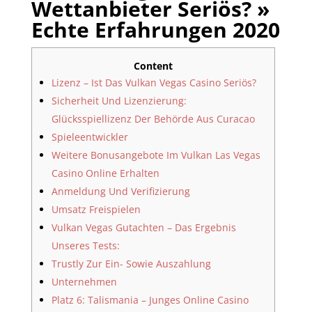
Wettanbieter Seriös? »
Echte Erfahrungen 2020
Content
Lizenz – Ist Das Vulkan Vegas Casino Seriös?
Sicherheit Und Lizenzierung:
Glücksspiellizenz Der Behörde Aus Curacao
Spieleentwickler
Weitere Bonusangebote Im Vulkan Las Vegas
Casino Online Erhalten
Anmeldung Und Verifizierung
Umsatz Freispielen
Vulkan Vegas Gutachten – Das Ergebnis
Unseres Tests:
Trustly Zur Ein- Sowie Auszahlung
Unternehmen
Platz 6: Talismania – Junges Online Casino