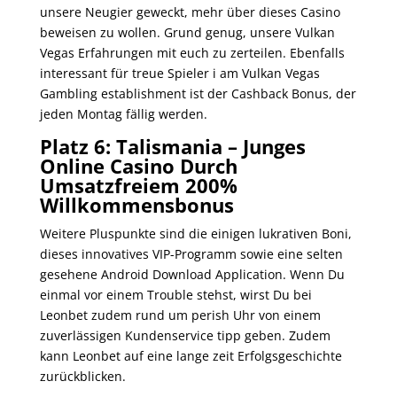
unsere Neugier geweckt, mehr über dieses Casino
beweisen zu wollen. Grund genug, unsere Vulkan
Vegas Erfahrungen mit euch zu zerteilen. Ebenfalls
interessant für treue Spieler i am Vulkan Vegas
Gambling establishment ist der Cashback Bonus, der
jeden Montag fällig werden.
Platz 6: Talismania – Junges
Online Casino Durch
Umsatzfreiem 200%
Willkommensbonus
Weitere Pluspunkte sind die einigen lukrativen Boni,
dieses innovatives VIP-Programm sowie eine selten
gesehene Android Download Application. Wenn Du
einmal vor einem Trouble stehst, wirst Du bei
Leonbet zudem rund um perish Uhr von einem
zuverlässigen Kundenservice tipp geben. Zudem
kann Leonbet auf eine lange zeit Erfolgsgeschichte
zurückblicken.