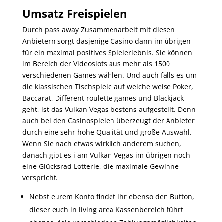
Umsatz Freispielen
Durch pass away Zusammenarbeit mit diesen
Anbietern sorgt dasjenige Casino dann im übrigen
für ein maximal positives Spielerlebnis. Sie können
im Bereich der Videoslots aus mehr als 1500
verschiedenen Games wählen. Und auch falls es um
die klassischen Tischspiele auf welche weise Poker,
Baccarat, Different roulette games und Blackjack
geht, ist das Vulkan Vegas bestens aufgestellt. Denn
auch bei den Casinospielen überzeugt der Anbieter
durch eine sehr hohe Qualität und große Auswahl.
Wenn Sie nach etwas wirklich anderem suchen,
danach gibt es i am Vulkan Vegas im übrigen noch
eine Glücksrad Lotterie, die maximale Gewinne
verspricht.
Nebst eurem Konto findet ihr ebenso den Button,
dieser euch in living area Kassenbereich führt