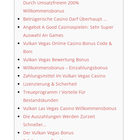
Durch Umsatzfreiem 200%
Willkommensbonus
Betrügerische Casino Darf Überhaupt …
Angebot A Good Casinospielen: Sehr Super
Auswahl An Games
Vulkan Vegas Online Casino Bonus Code &
Boni
Vulkan Vegas Bewertung Bonus
Willkommensbonus – Einzahlungsbonus
Zahlungsmittel Im Vulkan Vegas Casino
Lizenzierung & Sicherheit
Treueprogramm / Vorteile Für
Bestandskunden
Vulkan Las Vegas Casino Willkommensbonus
Die Auszahlungen Werden Zurzeit
Schneller…
Der Vulkan Vegas Bonus