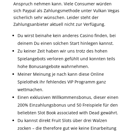
Anspruch nehmen kann. Viele Consumer würden
sich Paypal als Zahlungsmethode unter Vulkan Vegas
sicherlich sehr wünschen. Leider steht der
Zahlungsanbieter aktuell nicht zur Verfügung.
Du wirst beinahe kein anderes Casino finden, bei
deinem Du einen solchen Start hinlegen kannst.
Zu keiner Zeit haben wir uns trotz des hohen
Spielangebots verloren gefühlt und konnten teils
hohe Bonusangebote wahrnehmen.
Meiner Meinung je nach kann diese Online
Spielothek ihr fehlendes VIP Programm ganz
wettmachen.
Einen exklusiven Willkommensbonus, dieser einen
200% Einzahlungsbonus und 50 Freispiele für den
beliebten Slot Book associated with Dead gewährt.
Du kannst direkt Fruit Slots über drei Walzen
zocken – die therefore gut wie keine Einarbeitung